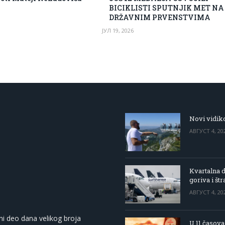
BICIKLISTI SPUTNJIK MET N
DRŽAVNIM PRVENSTVIMA
ЈУЛ 19, 2026
Novi vidiko
АВГУСТ 4, 20
Kvartalna d
goriva i štr
АВГУСТ 4, 20
ni deo dana velikog broja
U 11 časova