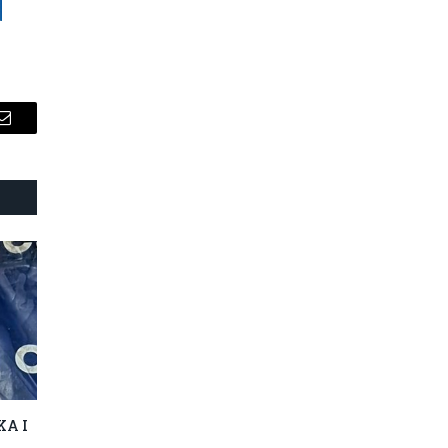
Email
KA I