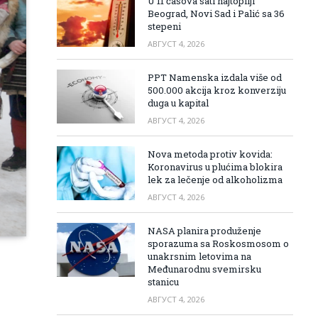
U 11 časova sati najtopliji
Beograd, Novi Sad i Palić sa 36
stepeni
АВГУСТ 4, 2026
PPT Namenska izdala više od
500.000 akcija kroz konverziju
duga u kapital
АВГУСТ 4, 2026
Nova metoda protiv kovida:
Koronavirus u plućima blokira
lek za lečenje od alkoholizma
АВГУСТ 4, 2026
NASA planira produženje
sporazuma sa Roskosmosom o
unakrsnim letovima na
Međunarodnu svemirsku
stanicu
АВГУСТ 4, 2026