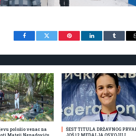
Facebook
Twitter
Pinterest
LinkedIn
Tumblr
jevu položio venac na
ŠEST TITULA DRŽAVNOG PRVA
oti Mateji Nenadoviću
JOŠ 12 MEDALJA OSVOJILI