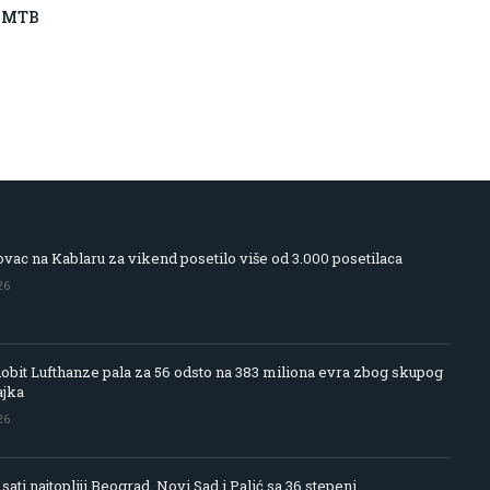
A MTB
vac na Kablaru za vikend posetilo više od 3.000 posetilaca
26
obit Lufthanze pala za 56 odsto na 383 miliona evra zbog skupog
ajka
26
 sati najtopliji Beograd, Novi Sad i Palić sa 36 stepeni