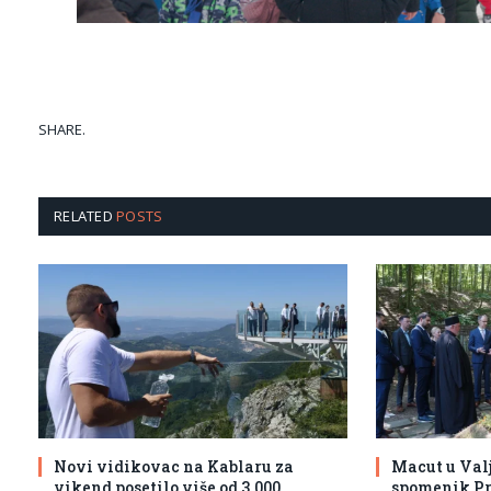
SHARE.
RELATED
POSTS
Novi vidikovac na Kablaru za
Macut u Val
vikend posetilo više od 3.000
spomenik Pr