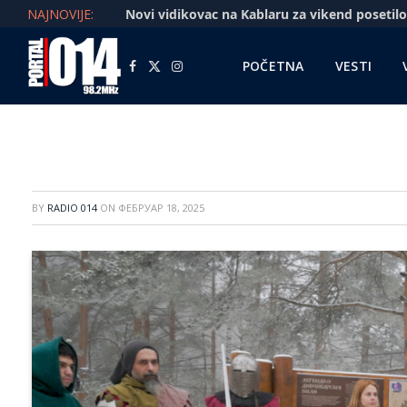
NAJNOVIJE:
POČETNA
VESTI
Facebook
X
Instagram
(Twitter)
BY
RADIO 014
ON
ФЕБРУАР 18, 2025