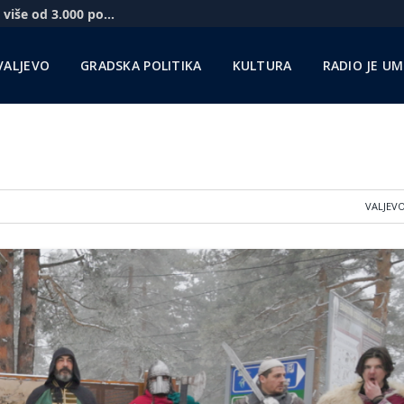
Novi vidikovac na Kablaru za vikend posetilo više od 3.000 posetilaca
VALJEVO
GRADSKA POLITIKA
KULTURA
RADIO JE U
VALJEV