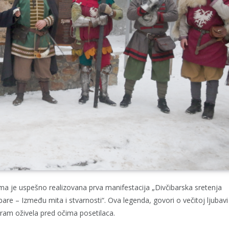
rama je uspešno realizovana prva manifestacija „Divčibarska sretenja
are – Između mita i stvarnosti“. Ova legenda, govori o večitoj ljubavi
ogram oživela pred očima posetilaca.