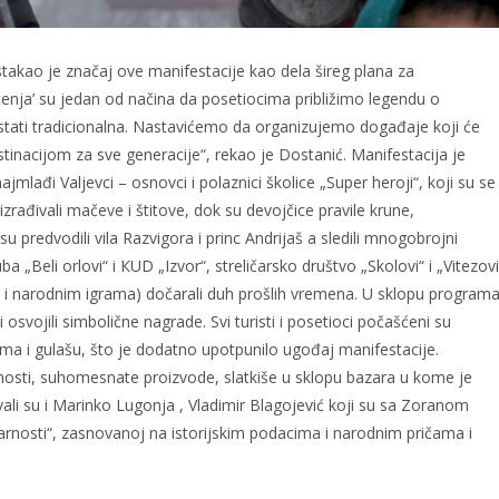
istakao je značaj ove manifestacije kao dela šireg plana za
tenja’ su jedan od načina da posetiocima približimo legendu o
stati tradicionalna. Nastavićemo da organizujemo događaje koji će
destinacijom za sve generacije“, rekao je Dostanić. Manifestacija je
jmlađi Valjevci – osnovci i polaznici školice „Super heroji“, koji su se
 izrađivali mačeve i štitove, dok su devojčice pravile krune,
u predvodili vila Razvigora i princ Andrijaš a sledili mnogobrojni
a „Beli orlovi“ i КUD „Izvor“, streličarsko društvo „Skolovi“ i „Vitezov
 i narodnim igrama) dočarali duh prošlih vremena. U sklopu program
osvojili simbolične nagrade. Svi turisti i posetioci počašćeni su
ma i gulašu, što je dodatno upotpunilo ugođaj manifestacije.
nosti, suhomesnate proizvode, slatkiše u sklopu bazara u kome je
ali su i Marinko Lugonja , Vladimir Blagojević koji su sa Zoranom
arnosti“, zasnovanoj na istorijskim podacima i narodnim pričama i