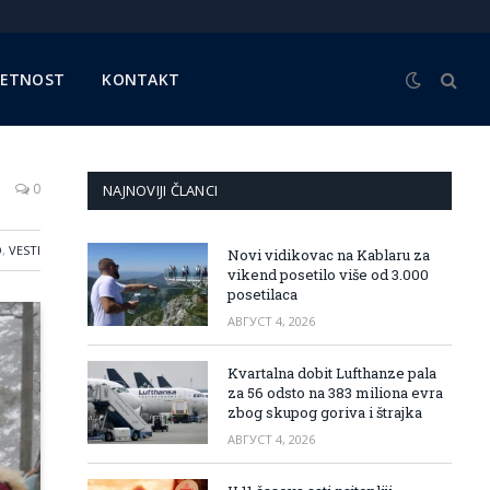
METNOST
KONTAKT
0
NAJNOVIJI ČLANCI
O
,
VESTI
Novi vidikovac na Kablaru za
vikend posetilo više od 3.000
posetilaca
АВГУСТ 4, 2026
Kvartalna dobit Lufthanze pala
za 56 odsto na 383 miliona evra
zbog skupog goriva i štrajka
АВГУСТ 4, 2026