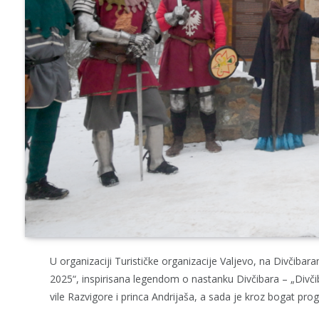
U organizaciji Turističke organizacije Valjevo, na Divčiba
2025“, inspirisana legendom o nastanku Divčibara – „Divčib
vile Razvigore i princa Andrijaša, a sada je kroz bogat pr