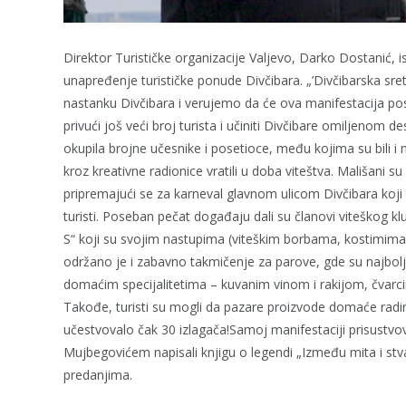
Direktor Turističke organizacije Valjevo, Darko Dostanić, 
unapređenje turističke ponude Divčibara. „’Divčibarska sre
nastanku Divčibara i verujemo da će ova manifestacija po
privući još veći broj turista i učiniti Divčibare omiljenom 
okupila brojne učesnike i posetioce, među kojima su bili i na
kroz kreativne radionice vratili u doba viteštva. Mališani su
pripremajući se za karneval glavnom ulicom Divčibara koji s
turisti. Poseban pečat događaju dali su članovi viteškog klub
S“ koji su svojim nastupima (viteškim borbama, kostimima
održano je i zabavno takmičenje za parove, gde su najbolji 
domaćim specijalitetima – kuvanim vinom i rakijom, čvarci
Takođe, turisti su mogli da pazare proizvode domaće radi
učestvovalo čak 30 izlagača!Samoj manifestaciji prisustvov
Mujbegovićem napisali knjigu o legendi „Između mita i stv
predanjima.