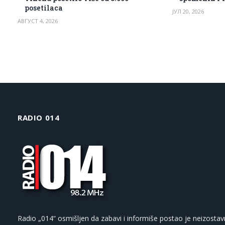
posetilaca
ЈУЛ 20, 2026
АВГУСТ 4, 2026
RADIO 014
Radio „014“ osmišljen da zabavi i informiše postao je neizostav