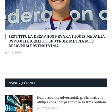
ŠEST TITULA DRŽAVNOG PRVAKA I JOŠ 12 MEDALJA
OSVOJILI BICIKLISTI SPUTNJIK MET NA MTB
DRŽAVNIM PRVENSTVIMA
ЈУЛ 19, 2026
NAJNOVIJI ČLANCI
Komercbanka udvostručila profit i najavila
otkup akcija uoči pregovora sa Unikreditom
АВГУСТ 6, 2026