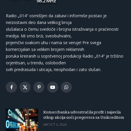
Radio „014“ osmišljen da zabavi i informiše postao je
neizostavni deo dana velikog broja
slušalaca o čemu svedoče i brojna istraživanja o praćenosti
medija. Mi smo brzi, sveobuhvatni,
prijemčivi svakom uhu i nama se veruje! Pre svega
komercijalan sa velikim brojem reklamnih
poruka kreiranih u sopstvenoj produkciji Radio „014“ je tržišno
orjentisan, u trendu, oslobođen
svih predrasuda i uticaja, neophodan i zato slušan.
Facebook
X
Pinterest
YouTube
WhatsApp
(Twitter)
Komercbanka udvostručila profit i najavila
otkup akcija uoči pregovora sa Unikreditom
АВГУСТ 6, 2026