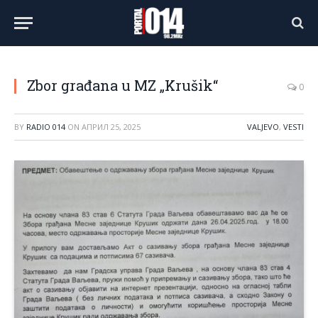
Zbor građana u MZ „Krušik“
0
BY
RADIO 014
ON
АПРИЛ 25, 2025
VALJEVO
,
VESTI