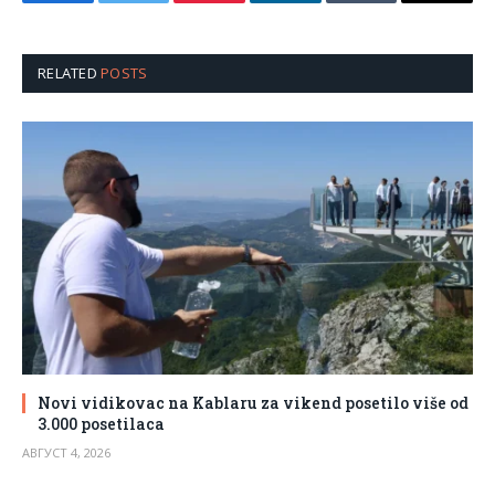
Facebook
Twitter
Pinterest
LinkedIn
Tumblr
Email
RELATED
POSTS
Novi vidikovac na Kablaru za vikend posetilo više od
3.000 posetilaca
АВГУСТ 4, 2026