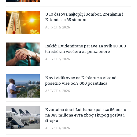
U 10 časova najtopliji Sombor, Zrenjanin i
Kikinda sa 35 stepeni
АВГУСТ 6, 2026
Rakić: Evidentirane prijave za svih 30.000
turističkih vaučera za penzionere
АВГУСТ 6, 2026
Novi vidikovac na Kablaru za vikend
posetilo više od 3.000 posetilaca
АВГУСТ 4, 2026
Kvartalna dobit Lufthanze pala za 56 odsto
na 383 miliona evra zbog skupog goriva i
štrajka
АВГУСТ 4, 2026