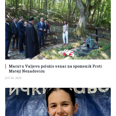
Macut u Valjevu položio venac na spomenik Proti
Mateji Nenadoviću
ЈУЛ 20, 2026