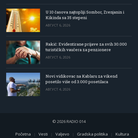
U 10 časova najtopliji Sombor, Zrenjanin i
Kikinda sa 35 stepeni
АВГУСТ 6, 2026
Rakić: Evidentirane prijave za svih 30.000
turističkih vaučera za penzionere
АВГУСТ 6, 2026
Novi vidikovac na Kablaru za vikend
posetilo više od 3.000 posetilaca
АВГУСТ 4, 2026
© 2026 RADIO 014
Početna
Vesti
Valjevo
Gradska politika
Kultura