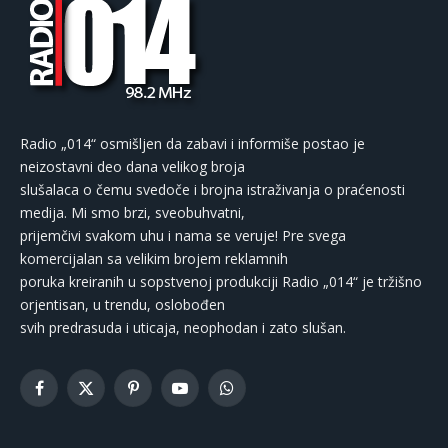
Radio „014“ osmišljen da zabavi i informiše postao je
neizostavni deo dana velikog broja
slušalaca o čemu svedoče i brojna istraživanja o praćenosti
medija. Mi smo brzi, sveobuhvatni,
prijemčivi svakom uhu i nama se veruje! Pre svega
komercijalan sa velikim brojem reklamnih
poruka kreiranih u sopstvenoj produkciji Radio „014“ je tržišno
orjentisan, u trendu, oslobođen
svih predrasuda i uticaja, neophodan i zato slušan.
Facebook
X
Pinterest
YouTube
WhatsApp
(Twitter)