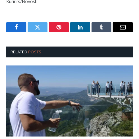
Kurir.rs/Novosti
Facebook
Twitter
Pinterest
LinkedIn
Tumblr
Email
RELATED
POSTS