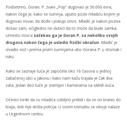
Podsetimo, Goran. P. zvani „Pop“ dugovao je 50.000 evra,
nakon čega je, kako se sumnja, uputio poziv mladiću kojem je
dugovao novac da dođe i pokupi iznos. Mladić je nakon poziva
došao sam, očigledno ne sluteći da to može da bude zamka.
Umesto novca
sačekao ga je Goran P. sa nekoliko svojih
drugova nakon čega je usledio fizički obračun
. Mladić je
izvadio nož i prema prvim sumnjama ubo Gorana P. u stomak i
ruku.
Kako se saznaje tuča je započela oko 16 časova u jednoj
zabačenoj ulici u Jakovu i kako nam kažu trajala je čak dva
sata. Jedan deo tuče je snimljen i kamerama sa oklnih kuća.
Očevici tvrde da su mladića ozbiljno prebili i da se on branio do
kraja, dok nije došla policija. U ovom trenutku se oboje nalaze
u Urgentnom centru.