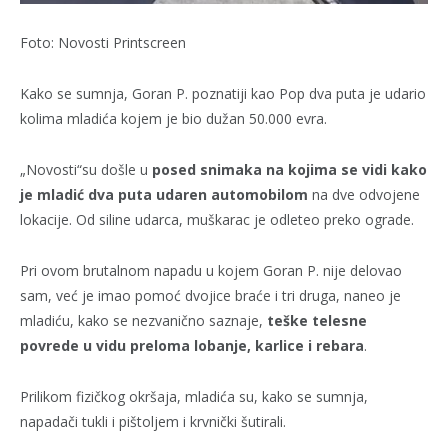
Foto: Novosti Printscreen
Kako se sumnja, Goran P. poznatiji kao Pop dva puta je udario
kolima mladića kojem je bio dužan 50.000 evra.
„Novosti“su došle u
posed snimaka na kojima se vidi kako
je mladić dva puta udaren automobilom
na dve odvojene
lokacije. Od siline udarca, muškarac je odleteo preko ograde.
Pri ovom brutalnom napadu u kojem Goran P. nije delovao
sam, već je imao pomoć dvojice braće i tri druga, naneo je
mladiću, kako se nezvanično saznaje,
teške telesne
povrede u vidu preloma lobanje, karlice i rebara
.
Prilikom fizičkog okršaja, mladića su, kako se sumnja,
napadači tukli i pištoljem i krvnički šutirali.