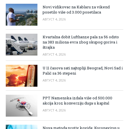
Novi vidikovac na Kablaru za vikend
posetilo više od 3.000 posetilaca
АВГУСТ 4, 2026
Kvartalna dobit Lufthanze pala za 56 odsto
na 383 miliona evra zbog skupog goriva i
štrajka
АВГУСТ 4, 2026
U 11 časova sati najtopliji Beograd, Novi Sad i
Palić sa 36 stepeni
АВГУСТ 4, 2026
PPT Namenska izdala više od 500.000
akcija kroz konverziju duga u kapital
АВГУСТ 4, 2026
Nova metoda protiv kovida: Koronavirus u