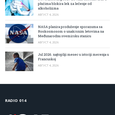
plućima blokira lek za lečenje od
alkoholizma
АВГУСТ 4, 2026
NASA planira produženje sporazuma sa
Roskosmosom o unakrsnim letovima na
Međunarodnu svemirsku stanicu
АВГУСТ 4, 2026
Jul 2026. najtopliji mesec u istoriji merenja u
Francuskoj
АВГУСТ 4, 2026
RADIO 014