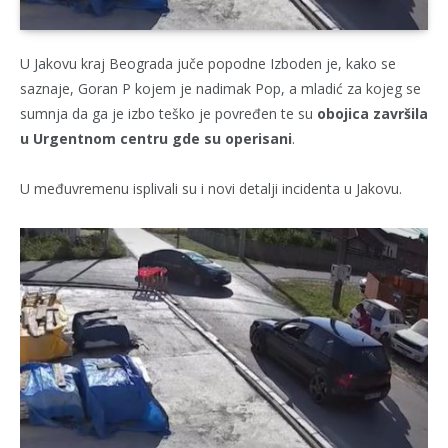
U Jakovu kraj Beograda juče popodne Izboden je, kako se
saznaje, Goran P kojem je nadimak Pop, a mladić za kojeg se
sumnja da ga je izbo teško je povređen te su
obojica završila
u Urgentnom centru gde su operisani
.
U međuvremenu isplivali su i novi detalji incidenta u Jakovu.