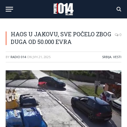
HAOS U JAKOVU, SVE POČELO ZBOG
0
DUGA OD 50.000 EVRA
BY
RADIO 014
ON
ЈУН 21, 2025
SRBIJA
,
VESTI