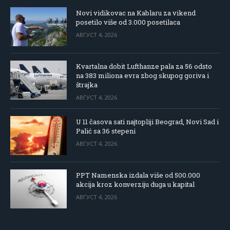
Novi vidikovac na Kablaru za vikend
posetilo više od 3.000 posetilaca
АВГУСТ 4, 2026
Kvartalna dobit Lufthanze pala za 56 odsto
na 383 miliona evra zbog skupog goriva i
štrajka
АВГУСТ 4, 2026
U 11 časova sati najtopliji Beograd, Novi Sad i
Palić sa 36 stepeni
АВГУСТ 4, 2026
PPT Namenska izdala više od 500.000
akcija kroz konverziju duga u kapital
АВГУСТ 4, 2026