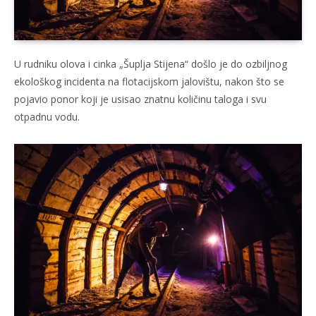
U rudniku olova i cinka „Šuplja Stijena“ došlo je do ozbiljnog
ekološkog incidenta na flotacijskom jalovištu, nakon što se
pojavio ponor koji je usisao znatnu količinu taloga i svu
otpadnu vodu.