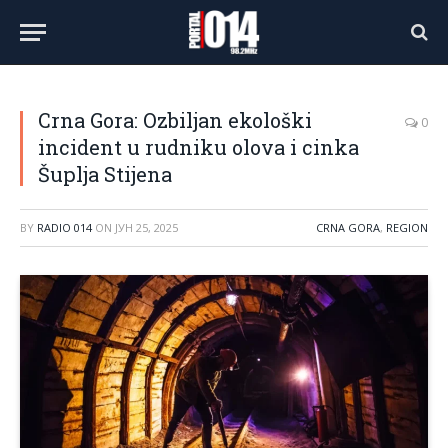
Crna Gora: Ozbiljan ekološki
0
incident u rudniku olova i cinka
Šuplja Stijena
BY
RADIO 014
ON
ЈУН 25, 2025
CRNA GORA
,
REGION