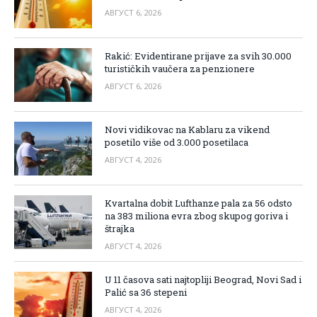
АВГУСТ 6, 2026
Rakić: Evidentirane prijave za svih 30.000
turističkih vaučera za penzionere
АВГУСТ 6, 2026
Novi vidikovac na Kablaru za vikend
posetilo više od 3.000 posetilaca
АВГУСТ 4, 2026
Kvartalna dobit Lufthanze pala za 56 odsto
na 383 miliona evra zbog skupog goriva i
štrajka
АВГУСТ 4, 2026
U 11 časova sati najtopliji Beograd, Novi Sad i
Palić sa 36 stepeni
АВГУСТ 4, 2026