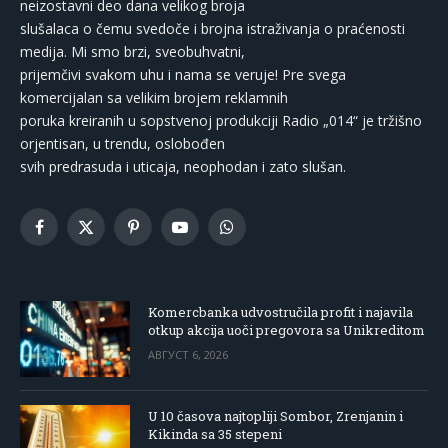
neizostavni deo dana velikog broja
slušalaca o čemu svedoče i brojna istraživanja o praćenosti
medija. Mi smo brzi, sveobuhvatni,
prijemčivi svakom uhu i nama se veruje! Pre svega
komercijalan sa velikim brojem reklamnih
poruka kreiranih u sopstvenoj produkciji Radio „014“ je tržišno
orjentisan, u trendu, oslobođen
svih predrasuda i uticaja, neophodan i zato slušan.
Facebook
X
Pinterest
YouTube
WhatsApp
(Twitter)
Komercbanka udvostručila profit i najavila
otkup akcija uoči pregovora sa Unikreditom
АВГУСТ 6, 2026
U 10 časova najtopliji Sombor, Zrenjanin i
Kikinda sa 35 stepeni