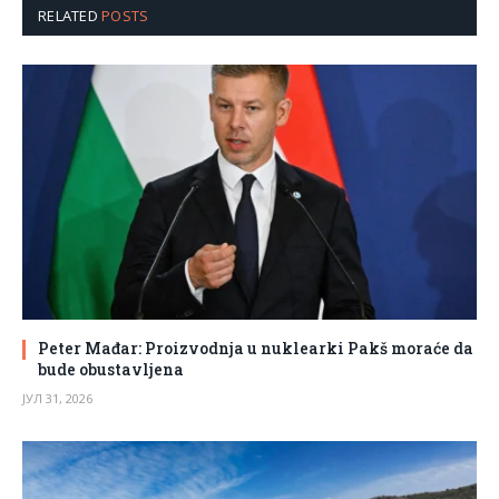
RELATED
POSTS
Peter Mađar: Proizvodnja u nuklearki Pakš moraće da
bude obustavljena
ЈУЛ 31, 2026