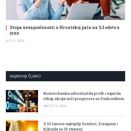
Stopa nezaposlenosti u Hrvatskoj pala na 3,3 odsto u
junu
ЈУЛ 21, 2026
NAJNOVIJI ČLANCI
Komercbanka udvostručila profit i najavila
otkup akcija uoči pregovora sa Unikreditom
АВГУСТ 6, 2026
U 10 časova najtopliji Sombor, Zrenjanin i
Kikinda sa 35 stepeni