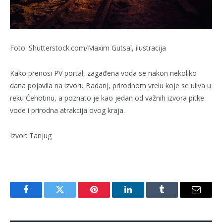
Foto: Shutterstock.com/Maxim Gutsal, ilustracija
Kako prenosi PV portal, zagađena voda se nakon nekoliko
dana pojavila na izvoru Badanj, prirodnom vrelu koje se uliva u
reku Ćehotinu, a poznato je kao jedan od važnih izvora pitke
vode i prirodna atrakcija ovog kraja.
Izvor: Tanjug
Facebook
Twitter
Pinterest
LinkedIn
Tumblr
Email