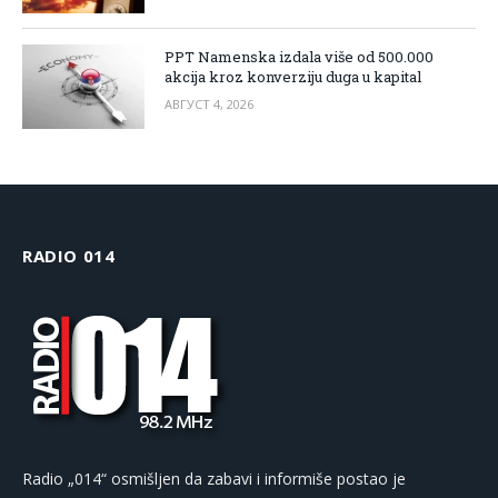
PPT Namenska izdala više od 500.000
akcija kroz konverziju duga u kapital
АВГУСТ 4, 2026
RADIO 014
Radio „014“ osmišljen da zabavi i informiše postao je