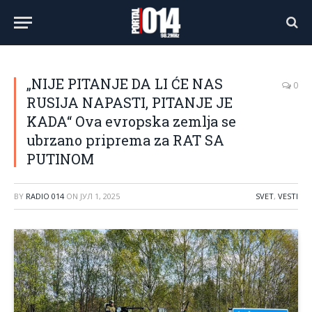
„NIJE PITANJE DA LI ĆE NAS
0
RUSIJA NAPASTI, PITANJE JE
KADA“ Ova evropska zemlja se
ubrzano priprema za RAT SA
PUTINOM
BY
RADIO 014
ON
ЈУЛ 1, 2025
SVET
,
VESTI