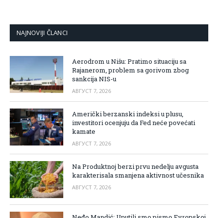
NAJNOVIJI ČLANCI
Aerodrom u Nišu: Pratimo situaciju sa
Rajanerom, problem sa gorivom zbog
sankcija NIS-u
АВГУСТ 7, 2026
Američki berzanski indeksi u plusu,
investitori ocenjuju da Fed neće povećati
kamate
АВГУСТ 7, 2026
Na Produktnoj berzi prvu nedelju avgusta
karakterisala smanjena aktivnost učesnika
АВГУСТ 7, 2026
Neđo Mandić: Uputili smo pismo Evropskoj