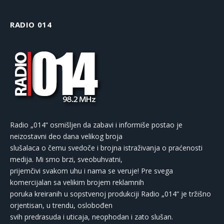
RADIO 014
Radio „014“ osmišljen da zabavi i informiše postao je
neizostavni deo dana velikog broja
slušalaca o čemu svedoče i brojna istraživanja o praćenosti
medija. Mi smo brzi, sveobuhvatni,
prijemčivi svakom uhu i nama se veruje! Pre svega
komercijalan sa velikim brojem reklamnih
poruka kreiranih u sopstvenoj produkciji Radio „014“ je tržišno
orjentisan, u trendu, oslobođen
svih predrasuda i uticaja, neophodan i zato slušan.