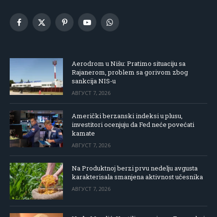
Facebook
X
Pinterest
YouTube
WhatsApp
(Twitter)
Aerodrom u Nišu: Pratimo situaciju sa
Rajanerom, problem sa gorivom zbog
sankcija NIS-u
АВГУСТ 7, 2026
Američki berzanski indeksi u plusu,
investitori ocenjuju da Fed neće povećati
kamate
АВГУСТ 7, 2026
Na Produktnoj berzi prvu nedelju avgusta
karakterisala smanjena aktivnost učesnika
АВГУСТ 7, 2026