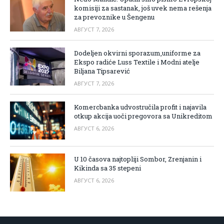
komisiji za sastanak, još uvek nema rešenja
za prevoznike u Šengenu
АВГУСТ 7, 2026
Dodeljen okvirni sporazum,uniforme za
Ekspo radiće Luss Textile i Modni atelje
Biljana Tipsarević
АВГУСТ 7, 2026
Komercbanka udvostručila profit i najavila
otkup akcija uoči pregovora sa Unikreditom
АВГУСТ 6, 2026
U 10 časova najtopliji Sombor, Zrenjanin i
Kikinda sa 35 stepeni
АВГУСТ 6, 2026