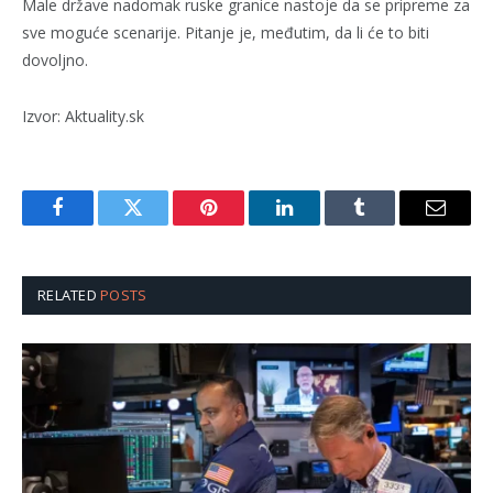
Male države nadomak ruske granice nastoje da se pripreme za
sve moguće scenarije. Pitanje je, međutim, da li će to biti
dovoljno.
Izvor: Aktuality.sk
Facebook
Twitter
Pinterest
LinkedIn
Tumblr
Email
RELATED
POSTS