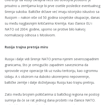
prisutno u zemljama koje bi prve osetile posledice eventualnog
širenja sukoba. Baltičke države već imaju istorijsko iskustvo sa
Rusijom – nakon više od 50 godina sovjetske okupacije, danas
su među najglasnijim kritičarima Kremlja. Kao članice EU i
NATO od 2004. godine, uporno se protive bilo kakvoj
normalizaciji odnosa s Moskvom.
Rusija trajna pretnja miru
Rusija i dalje vidi širenje NATO prema njenim severozapadnim
granicama, što je omogućilo zapadnim saveznicima da
sprovode vojne operacije tik uz rusku teritoriju, kao ogromnu
izdaju. A s obzirom na duboko ukorenjeno nepoverenje,
baltičke zemlje i dalje doživljavaju Rusiju kao trajnu pretnju.
Zato među brojnim političarima iz baltičkog regiona ne postoji
sumnja da će se rat jednog dana proširiti i na članice NATO.