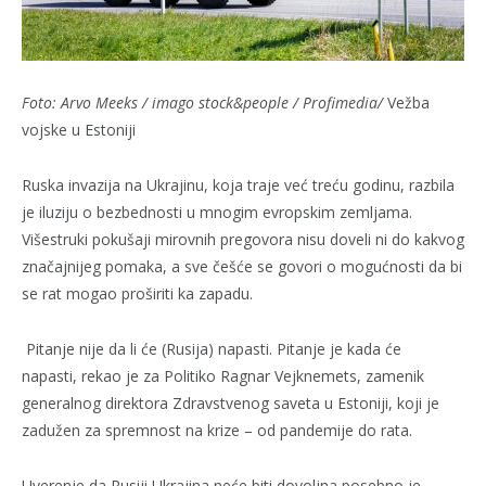
Foto: Arvo Meeks / imago stock&people / Profimedia/
Vežba
vojske u Estoniji
Ruska invazija na Ukrajinu, koja traje već treću godinu, razbila
je iluziju o bezbednosti u mnogim evropskim zemljama.
Višestruki pokušaji mirovnih pregovora nisu doveli ni do kakvog
značajnijeg pomaka, a sve češće se govori o mogućnosti da bi
se rat mogao proširiti ka zapadu.
Pitanje nije da li će (Rusija) napasti. Pitanje je kada će
napasti, rekao je za Politiko Ragnar Vejknemets, zamenik
generalnog direktora Zdravstvenog saveta u Estoniji, koji je
zadužen za spremnost na krize – od pandemije do rata.
Uverenje da Rusiji Ukrajina neće biti dovoljna posebno je