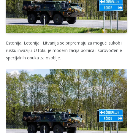
Estonija, Letonija i Litvanija se pripremaju za mogući sukob i
rusku invaziju. U toku je modernizacija bolnica i sprovođenje
specijalnih obuka za osoblje.