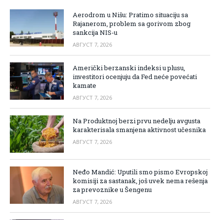
Aerodrom u Nišu: Pratimo situaciju sa
Rajanerom, problem sa gorivom zbog
sankcija NIS-u
АВГУСТ 7, 2026
Američki berzanski indeksi u plusu,
investitori ocenjuju da Fed neće povećati
kamate
АВГУСТ 7, 2026
Na Produktnoj berzi prvu nedelju avgusta
karakterisala smanjena aktivnost učesnika
АВГУСТ 7, 2026
Neđo Mandić: Uputili smo pismo Evropskoj
komisiji za sastanak, još uvek nema rešenja
za prevoznike u Šengenu
АВГУСТ 7, 2026