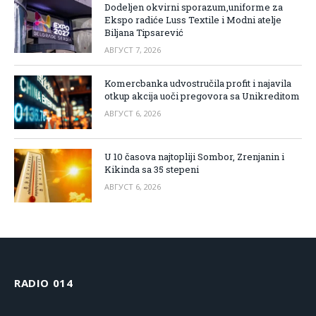
Dodeljen okvirni sporazum,uniforme za
Ekspo radiće Luss Textile i Modni atelje
Biljana Tipsarević
АВГУСТ 7, 2026
Komercbanka udvostručila profit i najavila
otkup akcija uoči pregovora sa Unikreditom
АВГУСТ 6, 2026
U 10 časova najtopliji Sombor, Zrenjanin i
Kikinda sa 35 stepeni
АВГУСТ 6, 2026
RADIO 014