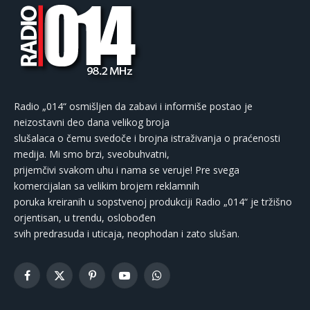
Radio „014“ osmišljen da zabavi i informiše postao je
neizostavni deo dana velikog broja
slušalaca o čemu svedoče i brojna istraživanja o praćenosti
medija. Mi smo brzi, sveobuhvatni,
prijemčivi svakom uhu i nama se veruje! Pre svega
komercijalan sa velikim brojem reklamnih
poruka kreiranih u sopstvenoj produkciji Radio „014“ je tržišno
orjentisan, u trendu, oslobođen
svih predrasuda i uticaja, neophodan i zato slušan.
Facebook
X
Pinterest
YouTube
WhatsApp
(Twitter)