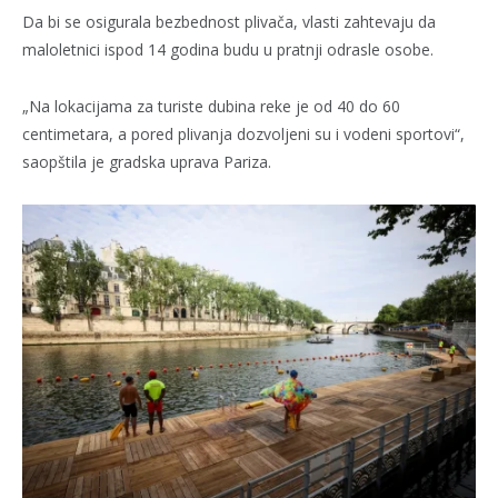
Da bi se osigurala bezbednost plivača, vlasti zahtevaju da
maloletnici ispod 14 godina budu u pratnji odrasle osobe.
„Na lokacijama za turiste dubina reke je od 40 do 60
centimetara, a pored plivanja dozvoljeni su i vodeni sportovi“,
saopštila je gradska uprava Pariza.