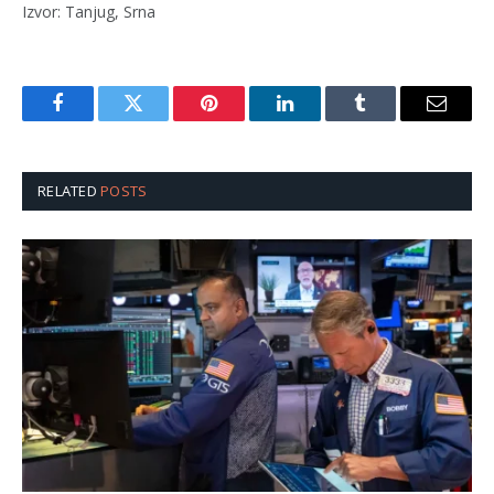
Izvor: Tanjug, Srna
Facebook
Twitter
Pinterest
LinkedIn
Tumblr
Email
RELATED
POSTS