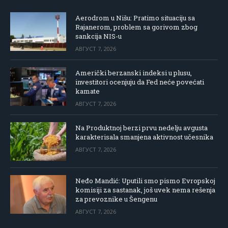
Aerodrom u Nišu: Pratimo situaciju sa
Rajanerom, problem sa gorivom zbog
sankcija NIS-u
АВГУСТ 7, 2026
Američki berzanski indeksi u plusu,
investitori ocenjuju da Fed neće povećati
kamate
АВГУСТ 7, 2026
Na Produktnoj berzi prvu nedelju avgusta
karakterisala smanjena aktivnost učesnika
АВГУСТ 7, 2026
Neđo Mandić: Uputili smo pismo Evropskoj
komisiji za sastanak, još uvek nema rešenja
za prevoznike u Šengenu
АВГУСТ 7, 2026