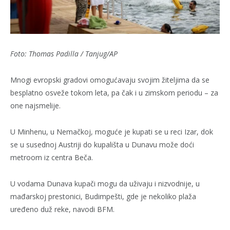
Foto: Thomas Padilla / Tanjug/AP
Mnogi evropski gradovi omogućavaju svojim žiteljima da se
besplatno osveže tokom leta, pa čak i u zimskom periodu – za
one najsmelije.
U Minhenu, u Nemačkoj, moguće je kupati se u reci Izar, dok
se u susednoj Austriji do kupališta u Dunavu može doći
metroom iz centra Beča.
U vodama Dunava kupači mogu da uživaju i nizvodnije, u
mađarskoj prestonici, Budimpešti, gde je nekoliko plaža
uređeno duž reke, navodi BFM.