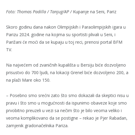
Foto: Thomas Padilla / Tanjug/AP /
Kupanje na Seni, Pariz
Skoro godinu dana nakon Olimpijskih i Paraolimpijskih igara u
Parizu 2024. godine na kojima su sportisti plivali u Seni, i
Parižani će moći da se kupaju u toj reci, prenosi portal BFM
TV.
Na najvećem od zvaničnih kupališta u Bersiju biće dozvoljeno
prisustvo do 700 ljudi, na lokaciji Grenel biće dozvoljeno 200, a
na plaži Mare oko 150.
– Posebno smo srećni zato što smo dokazali da skeptici nisu u
pravu i što smo u mogućnosti da ispunimo obaveze koje smo
prvobitno preuzeli u vezi sa nečim što je bilo veoma veliko i
veoma komplikovano da se postigne – rekao je Pjer Rabadan,
zamjenik gradonačelnika Pariza.