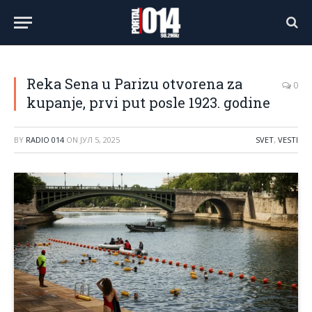
Reka Sena u Parizu otvorena za
0
kupanje, prvi put posle 1923. godine
BY
RADIO 014
ON
ЈУЛ 5, 2025
SVET
,
VESTI