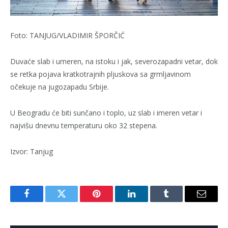
Foto: TANJUG/VLADIMIR ŠPORČIĆ
Duvaće slab i umeren, na istoku i jak, severozapadni vetar, dok
se retka pojava kratkotrajnih pljuskova sa grmljavinom
očekuje na jugozapadu Srbije.
U Beogradu će biti sunčano i toplo, uz slab i imeren vetar i
najvišu dnevnu temperaturu oko 32 stepena.
Izvor: Tanjug
Facebook
Twitter
Pinterest
LinkedIn
Tumblr
Email