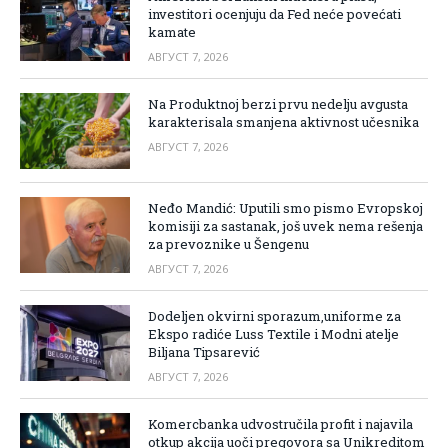
investitori ocenjuju da Fed neće povećati
kamate
АВГУСТ 7, 2026
Na Produktnoj berzi prvu nedelju avgusta
karakterisala smanjena aktivnost učesnika
АВГУСТ 7, 2026
Neđo Mandić: Uputili smo pismo Evropskoj
komisiji za sastanak, još uvek nema rešenja
za prevoznike u Šengenu
АВГУСТ 7, 2026
Dodeljen okvirni sporazum,uniforme za
Ekspo radiće Luss Textile i Modni atelje
Biljana Tipsarević
АВГУСТ 7, 2026
Komercbanka udvostručila profit i najavila
otkup akcija uoči pregovora sa Unikreditom