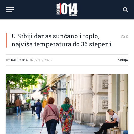
U Srbiji danas sunčano i toplo,
0
najviša temperatura do 36 stepeni
BY
RADIO 014
ON
ЈУЛ 5, 2025
SRBIJA