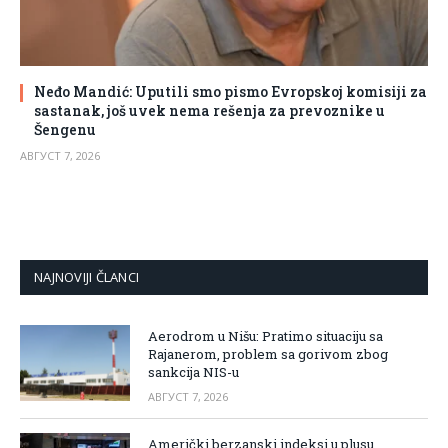
Neđo Mandić: Uputili smo pismo Evropskoj komisiji za
sastanak, još uvek nema rešenja za prevoznike u
Šengenu
АВГУСТ 7, 2026
NAJNOVIJI ČLANCI
Aerodrom u Nišu: Pratimo situaciju sa
Rajanerom, problem sa gorivom zbog
sankcija NIS-u
АВГУСТ 7, 2026
Američki berzanski indeksi u plusu,