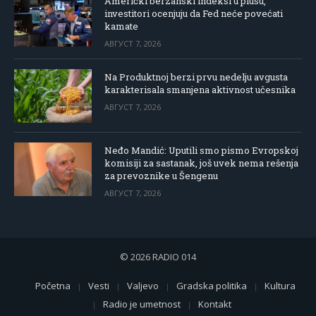
Američki berzanski indeksi u plusu,
investitori ocenjuju da Fed neće povećati
kamate
АВГУСТ 7, 2026
Na Produktnoj berzi prvu nedelju avgusta
karakterisala smanjena aktivnost učesnika
АВГУСТ 7, 2026
Neđo Mandić: Uputili smo pismo Evropskoj
komisiji za sastanak, još uvek nema rešenja
za prevoznike u Šengenu
АВГУСТ 7, 2026
© 2026 RADIO 014
Početna
Vesti
Valjevo
Gradska politika
Kultura
Radio je umetnost
Kontakt