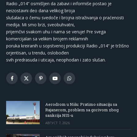
Radio „014“ osmišljen da zabavi i informiše postao je
neizostavni deo dana velikog broja
slušalaca o čemu svedoče i brojna istraživanja o praćenosti
medija. Mi smo brzi, sveobuhvatni,
prijemčivi svakom uhu i nama se veruje! Pre svega
komercijalan sa velikim brojem reklamnih
poruka kreiranih u sopstvenoj produkciji Radio „014“ je tržišno
orjentisan, u trendu, oslobođen
svih predrasuda i uticaja, neophodan i zato slušan.
Facebook
X
Pinterest
YouTube
WhatsApp
(Twitter)
Aerodrom u Nišu: Pratimo situaciju sa
Rajanerom, problem sa gorivom zbog
sankcija NIS-u
АВГУСТ 7, 2026