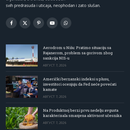
svih predrasuda i uticaja, neophodan i zato slušan.
Facebook
X
Pinterest
YouTube
WhatsApp
(Twitter)
Aerodrom u Nišu: Pratimo situaciju sa
Rajanerom, problem sa gorivom zbog
sankcija NIS-u
АВГУСТ 7, 2026
Američki berzanski indeksi u plusu,
investitori ocenjuju da Fed neće povećati
kamate
АВГУСТ 7, 2026
Na Produktnoj berzi prvu nedelju avgusta
karakterisala smanjena aktivnost učesnika
АВГУСТ 7, 2026