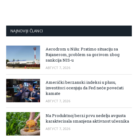
NAJNOVIJI ČLANCI
Aerodrom u Nišu: Pratimo situaciju sa
Rajanerom, problem sa gorivom zbog
sankcija NIS-u
АВГУСТ 7, 2026
Američki berzanski indeksi u plusu,
investitori ocenjuju da Fed neće povećati
kamate
АВГУСТ 7, 2026
Na Produktnoj berzi prvu nedelju avgusta
karakterisala smanjena aktivnost učesnika
АВГУСТ 7, 2026