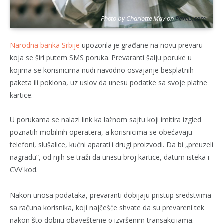
Photo by Charlotte May on
Pexels.com
Narodna banka Srbije
upozorila je građane na novu prevaru
koja se širi putem SMS poruka. Prevaranti šalju poruke u
kojima se korisnicima nudi navodno osvajanje besplatnih
paketa ili poklona, uz uslov da unesu podatke sa svoje platne
kartice.
U porukama se nalazi link ka lažnom sajtu koji imitira izgled
poznatih mobilnih operatera, a korisnicima se obećavaju
telefoni, slušalice, kućni aparati i drugi proizvodi. Da bi „preuzeli
nagradu“, od njih se traži da unesu broj kartice, datum isteka i
CVV kod.
Nakon unosa podataka, prevaranti dobijaju pristup sredstvima
sa računa korisnika, koji najčešće shvate da su prevareni tek
nakon što dobiju obaveštenje o izvršenim transakcijama.