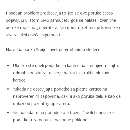
Poseban problem predstavlja to što se ove poruke često
pojavljuju u istom SMS sandučetu gde se nalaze i zvanične
poruke mobilnog operatera, što dodatno zbunjuje korisnike i
stvara lažni osećaj sigurnosti.
Narodna banka Srbije savetuje građanima sledeće:
Ukoliko ste uneli podatke sa kartice na sumnjivom sajtu,
odmah kontaktirajte svoju banku i zatražite blokadu
kartice.
Nikada ne ostavljajte podatke sa platne kartice na
neproverenim sajtovima, čak ni ako poruka deluje kao da
dolazi od poznatog operatera.
Ne nasedajte na ponude koje traže lične ili finansijske
podatke u zamenu za navodne poklone.