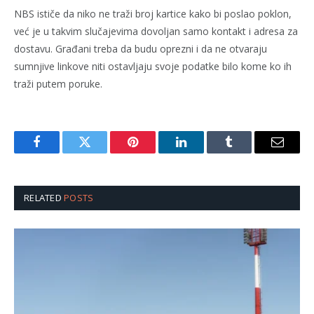
NBS ističe da niko ne traži broj kartice kako bi poslao poklon,
već je u takvim slučajevima dovoljan samo kontakt i adresa za
dostavu. Građani treba da budu oprezni i da ne otvaraju
sumnjive linkove niti ostavljaju svoje podatke bilo kome ko ih
traži putem poruke.
Facebook
Twitter
Pinterest
LinkedIn
Tumblr
Email
RELATED
POSTS