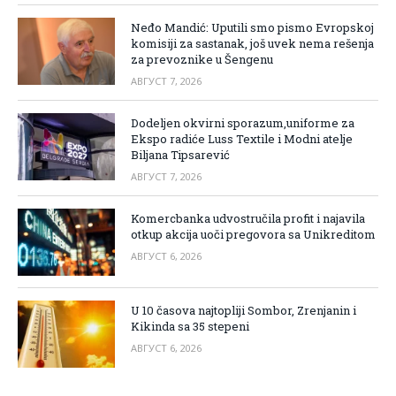
Neđo Mandić: Uputili smo pismo Evropskoj
komisiji za sastanak, još uvek nema rešenja
za prevoznike u Šengenu
АВГУСТ 7, 2026
Dodeljen okvirni sporazum,uniforme za
Ekspo radiće Luss Textile i Modni atelje
Biljana Tipsarević
АВГУСТ 7, 2026
Komercbanka udvostručila profit i najavila
otkup akcija uoči pregovora sa Unikreditom
АВГУСТ 6, 2026
U 10 časova najtopliji Sombor, Zrenjanin i
Kikinda sa 35 stepeni
АВГУСТ 6, 2026