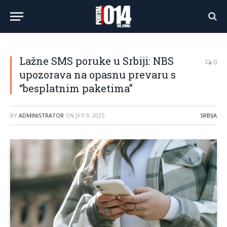
Lažne SMS poruke u Srbiji: NBS
0
upozorava na opasnu prevaru s
“besplatnim paketima”
BY
ADMINISTRATOR
ON
ЈУЛ 9, 2025
SRBIJA