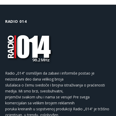
RADIO 014
Radio „014“ osmišljen da zabavi i informiše postao je
neizostavni deo dana velikog broja
slušalaca o čemu svedoče i brojna istraživanja o praćenosti
medija. Mi smo brzi, sveobuhvatni,
prijemčivi svakom uhu i nama se veruje! Pre svega
komercijalan sa velikim brojem reklamnih
poruka kreiranih u sopstvenoj produkciji Radio „014“ je tržišno
orjentisan, u trendu, oslobođen