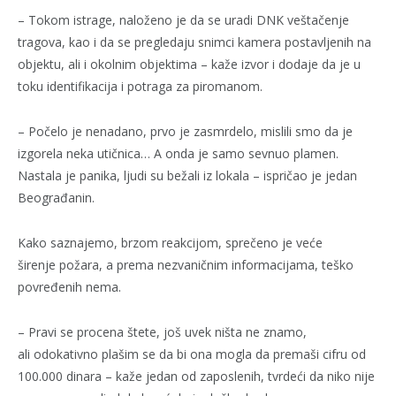
– Tokom istrage, naloženo je da se uradi DNK veštačenje
tragova, kao i da se pregledaju snimci kamera postavljenih na
objektu, ali i okolnim objektima – kaže izvor i dodaje da je u
toku identifikacija i potraga za piromanom.
– Počelo je nenadano, prvo je zasmrdelo, mislili smo da je
izgorela neka utičnica… A onda je samo sevnuo plamen.
Nastala je panika, ljudi su bežali iz lokala – ispričao je jedan
Beograđanin.
Kako saznajemo, brzom reakcijom, sprečeno je veće
širenje požara, a prema nezvaničnim informacijama, teško
povređenih nema.
– Pravi se procena štete, još uvek ništa ne znamo,
ali odokativno plašim se da bi ona mogla da premaši cifru od
100.000 dinara – kaže jedan od zaposlenih, tvrdeći da niko nije