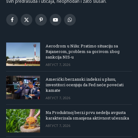
svih predrasuda i uticaja, neophodan i zato slušan.
Facebook
X
Pinterest
YouTube
WhatsApp
(Twitter)
Aerodrom u Nišu: Pratimo situaciju sa
Rajanerom, problem sa gorivom zbog
sankcija NIS-u
АВГУСТ 7, 2026
Američki berzanski indeksi u plusu,
investitori ocenjuju da Fed neće povećati
kamate
АВГУСТ 7, 2026
Na Produktnoj berzi prvu nedelju avgusta
karakterisala smanjena aktivnost učesnika
АВГУСТ 7, 2026