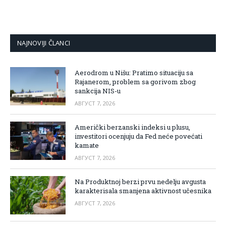
NAJNOVIJI ČLANCI
Aerodrom u Nišu: Pratimo situaciju sa
Rajanerom, problem sa gorivom zbog
sankcija NIS-u
АВГУСТ 7, 2026
Američki berzanski indeksi u plusu,
investitori ocenjuju da Fed neće povećati
kamate
АВГУСТ 7, 2026
Na Produktnoj berzi prvu nedelju avgusta
karakterisala smanjena aktivnost učesnika
АВГУСТ 7, 2026