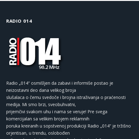
RADIO 014
Radio „014“ osmišljen da zabavi i informiše postao je
neizostavni deo dana velikog broja
slušalaca o čemu svedoče i brojna istraživanja o praćenosti
medija. Mi smo brzi, sveobuhvatni,
prijemčivi svakom uhu i nama se veruje! Pre svega
komercijalan sa velikim brojem reklamnih
poruka kreiranih u sopstvenoj produkciji Radio „014“ je tržišno
orjentisan, u trendu, oslobođen