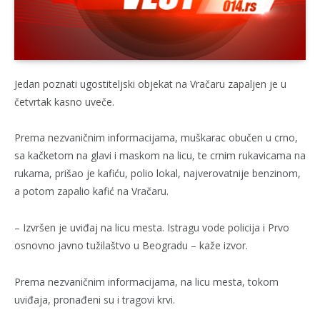
Jedan poznati ugostiteljski objekat na Vračaru zapaljen je u
četvrtak kasno uveče.
Prema nezvaničnim informacijama, muškarac obučen u crno,
sa kačketom na glavi i maskom na licu, te crnim rukavicama na
rukama, prišao je kafiću, polio lokal, najverovatnije benzinom,
a potom zapalio kafić na Vračaru.
– Izvršen je uviđaj na licu mesta. Istragu vode policija i Prvo
osnovno javno tužilaštvo u Beogradu – kaže izvor.
Prema nezvaničnim informacijama, na licu mesta, tokom
uviđaja, pronađeni su i tragovi krvi.