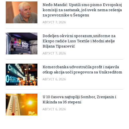
Neđo Mandić: Uputili smo pismo Evropskoj
komisiji za sastanak, još uvek nema rešenja
za prevoznike u Šengenu
АВГУСТ 7, 2026
Dodeljen okvirni sporazum,uniforme za
Ekspo radiće Luss Textile i Modni atelje
Biljana Tipsarević
АВГУСТ 7, 2026
Komercbanka udvostručila profit i najavila
otkup akcija uoči pregovora sa Unikreditom
АВГУСТ 6, 2026
U 10 časova najtopliji Sombor, Zrenjanin i
Kikinda sa 35 stepeni
АВГУСТ 6, 2026