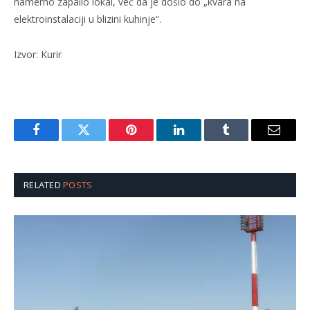
namerno zapalio lokal, već da je došlo do „kvara na
elektroinstalaciji u blizini kuhinje“.
Izvor: Kurir
Facebook
Twitter
Pinterest
LinkedIn
Tumblr
Email
RELATED
POSTS