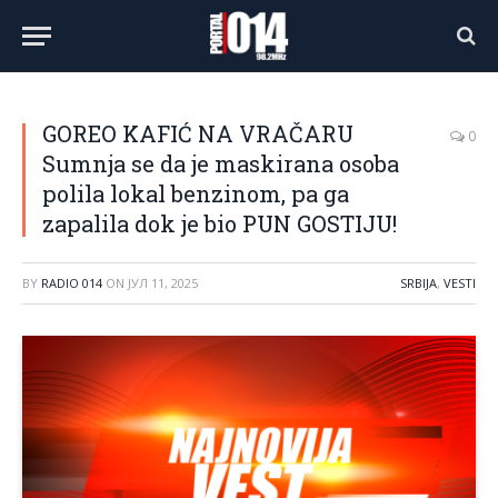
GOREO KAFIĆ NA VRAČARU
0
Sumnja se da je maskirana osoba
polila lokal benzinom, pa ga
zapalila dok je bio PUN GOSTIJU!
BY
RADIO 014
ON
ЈУЛ 11, 2025
SRBIJA
,
VESTI