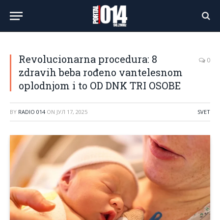
Revolucionarna procedura: 8
0
zdravih beba rođeno vantelesnom
oplodnjom i to OD DNK TRI OSOBE
BY
RADIO 014
ON
ЈУЛ 17, 2025
SVET