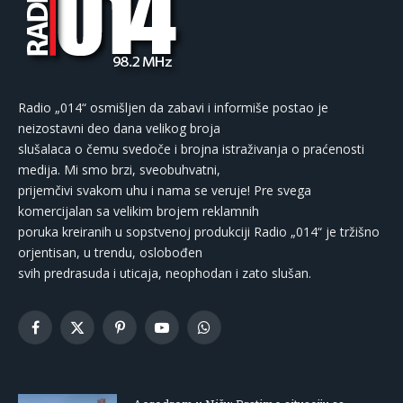
Radio „014“ osmišljen da zabavi i informiše postao je
neizostavni deo dana velikog broja
slušalaca o čemu svedoče i brojna istraživanja o praćenosti
medija. Mi smo brzi, sveobuhvatni,
prijemčivi svakom uhu i nama se veruje! Pre svega
komercijalan sa velikim brojem reklamnih
poruka kreiranih u sopstvenoj produkciji Radio „014“ je tržišno
orjentisan, u trendu, oslobođen
svih predrasuda i uticaja, neophodan i zato slušan.
Facebook
X
Pinterest
YouTube
WhatsApp
(Twitter)