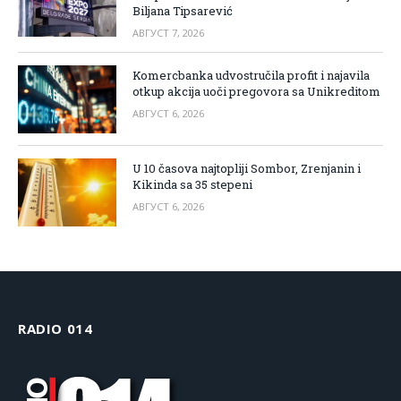
Biljana Tipsarević
АВГУСТ 7, 2026
Komercbanka udvostručila profit i najavila
otkup akcija uoči pregovora sa Unikreditom
АВГУСТ 6, 2026
U 10 časova najtopliji Sombor, Zrenjanin i
Kikinda sa 35 stepeni
АВГУСТ 6, 2026
RADIO 014