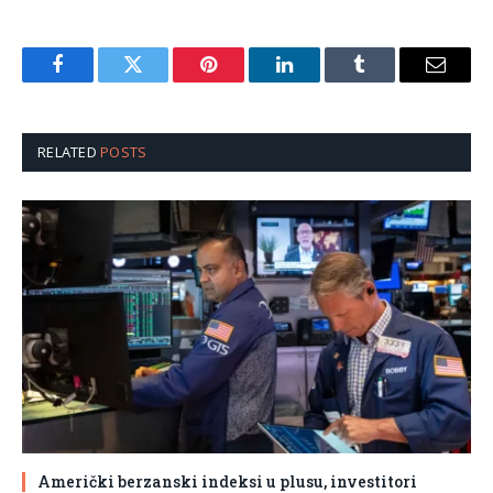
Facebook
Twitter
Pinterest
LinkedIn
Tumblr
Email
RELATED
POSTS
Američki berzanski indeksi u plusu, investitori