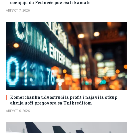
ocenjuju da Fed neće povećati kamate
АВГУСТ 7, 2026
Komercbanka udvostručila profit i najavila otkup
akcija uoči pregovora sa Unikreditom
АВГУСТ 6, 2026