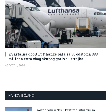
Kvartalna dobit Lufthanze pala za 56 odsto na 383
miliona evra zbog skupog goriva i štrajka
АВГУСТ 4, 2026
NAJNOVIJI ČLANCI
Aerodrom u Nišu: Pratimo situaciju sa