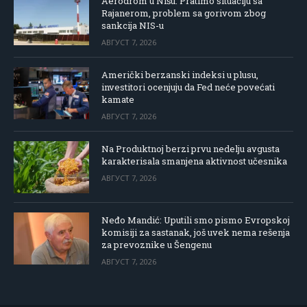
Aerodrom u Nišu: Pratimo situaciju sa
Rajanerom, problem sa gorivom zbog
sankcija NIS-u
АВГУСТ 7, 2026
Američki berzanski indeksi u plusu,
investitori ocenjuju da Fed neće povećati
kamate
АВГУСТ 7, 2026
Na Produktnoj berzi prvu nedelju avgusta
karakterisala smanjena aktivnost učesnika
АВГУСТ 7, 2026
Neđo Mandić: Uputili smo pismo Evropskoj
komisiji za sastanak, još uvek nema rešenja
za prevoznike u Šengenu
АВГУСТ 7, 2026