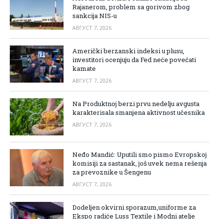
Rajanerom, problem sa gorivom zbog
sankcija NIS-u
АВГУСТ 7, 2026
Američki berzanski indeksi u plusu,
investitori ocenjuju da Fed neće povećati
kamate
АВГУСТ 7, 2026
Na Produktnoj berzi prvu nedelju avgusta
karakterisala smanjena aktivnost učesnika
АВГУСТ 7, 2026
Neđo Mandić: Uputili smo pismo Evropskoj
komisiji za sastanak, još uvek nema rešenja
za prevoznike u Šengenu
АВГУСТ 7, 2026
Dodeljen okvirni sporazum,uniforme za
Ekspo radiće Luss Textile i Modni atelje