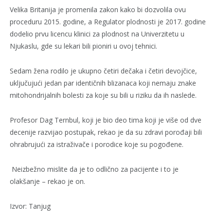
Velika Britanija je promenila zakon kako bi dozvolila ovu
proceduru 2015. godine, a Regulator plodnosti je 2017. godine
dodelio prvu licencu klinici za plodnost na Univerzitetu u
Njukaslu, gde su lekari bili pioniri u ovoj tehnici.
Sedam žena rodilo je ukupno četiri dečaka i četiri devojčice,
uključujući jedan par identičnih blizanaca koji nemaju znake
mitohondrijalnih bolesti za koje su bili u riziku da ih naslede.
Profesor Dag Ternbul, koji je bio deo tima koji je više od dve
decenije razvijao postupak, rekao je da su zdravi porođaji bili
ohrabrujući za istraživače i porodice koje su pogođene.
Neizbežno mislite da je to odlično za pacijente i to je
olakšanje – rekao je on.
Izvor: Tanjug