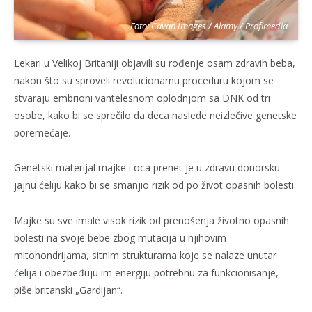
Foto: Cavan Images / Alamy / Profimedia
Lekari u Velikoj Britaniji objavili su rođenje osam zdravih beba,
nakon što su sproveli revolucionarnu proceduru kojom se
stvaraju embrioni vantelesnom oplodnjom sa DNK od tri
osobe, kako bi se sprečilo da deca naslede neizlečive genetske
poremećaje.
Genetski materijal majke i oca prenet je u zdravu donorsku
jajnu ćeliju kako bi se smanjio rizik od po život opasnih bolesti.
Majke su sve imale visok rizik od prenošenja životno opasnih
bolesti na svoje bebe zbog mutacija u njihovim
mitohondrijama, sitnim strukturama koje se nalaze unutar
ćelija i obezbeđuju im energiju potrebnu za funkcionisanje,
piše britanski „Gardijan“.