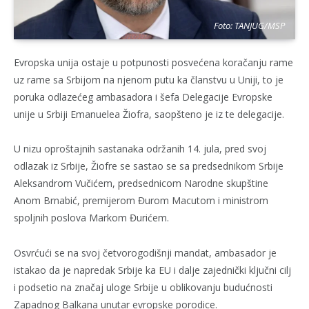
Foto: TANJUG/MSP
Evropska unija ostaje u potpunosti posvećena koračanju rame
uz rame sa Srbijom na njenom putu ka članstvu u Uniji, to je
poruka odlazećeg ambasadora i šefa Delegacije Evropske
unije u Srbiji Emanuelea Žiofra, saopšteno je iz te delegacije.
U nizu oproštajnih sastanaka održanih 14. jula, pred svoj
odlazak iz Srbije, Žiofre se sastao se sa predsednikom Srbije
Aleksandrom Vučićem, predsednicom Narodne skupštine
Anom Brnabić, premijerom Đurom Macutom i ministrom
spoljnih poslova Markom Đurićem.
Osvrćući se na svoj četvorogodišnji mandat, ambasador je
istakao da je napredak Srbije ka EU i dalje zajednički ključni cilj
i podsetio na značaj uloge Srbije u oblikovanju budućnosti
Zapadnog Balkana unutar evropske porodice.