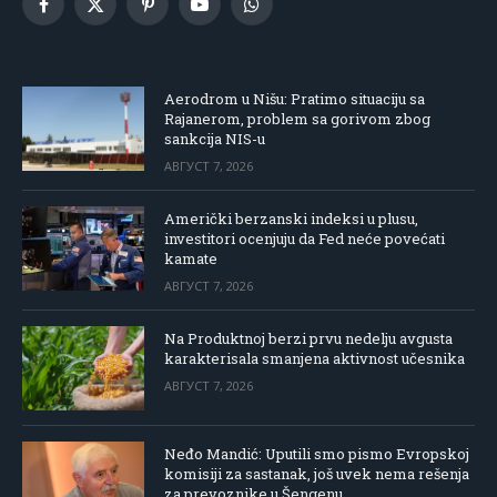
Facebook
X
Pinterest
YouTube
WhatsApp
(Twitter)
Aerodrom u Nišu: Pratimo situaciju sa
Rajanerom, problem sa gorivom zbog
sankcija NIS-u
АВГУСТ 7, 2026
Američki berzanski indeksi u plusu,
investitori ocenjuju da Fed neće povećati
kamate
АВГУСТ 7, 2026
Na Produktnoj berzi prvu nedelju avgusta
karakterisala smanjena aktivnost učesnika
АВГУСТ 7, 2026
Neđo Mandić: Uputili smo pismo Evropskoj
komisiji za sastanak, još uvek nema rešenja
za prevoznike u Šengenu