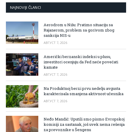
NAJNOVIJI ČLANCI
Aerodrom u Nišu: Pratimo situaciju sa
Rajanerom, problem sa gorivom zbog
sankcija NIS-u
АВГУСТ 7, 2026
Američki berzanski indeksi u plusu,
investitori ocenjuju da Fed neće povećati
kamate
АВГУСТ 7, 2026
Na Produktnoj berzi prvu nedelju avgusta
karakterisala smanjena aktivnost učesnika
АВГУСТ 7, 2026
Neđo Mandić: Uputili smo pismo Evropskoj
komisiji za sastanak, još uvek nema rešenja
za prevoznike u Šengenu