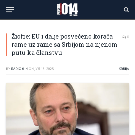
Žiofre: EU i dalje posvećeno korača
0
rame uz rame sa Srbijom na njenom
putu ka članstvu
BY
RADIO 014
ON
ЈУЛ 18, 2025
SRBIJA