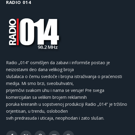
RADIO 014
Radio „014“ osmišljen da zabavi i informiše postao je
neizostavni deo dana velikog broja
slušalaca o čemu svedoče i brojna istraživanja o praćenosti
medija. Mi smo brzi, sveobuhvatni,
prijemčivi svakom uhu i nama se veruje! Pre svega
komercijalan sa velikim brojem reklamnih
poruka kreiranih u sopstvenoj produkciji Radio „014“ je tržišno
orjentisan, u trendu, oslobođen
svih predrasuda i uticaja, neophodan i zato slušan.