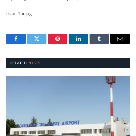
Izvor: Tanjug
Facebook
Twitter
Pinterest
LinkedIn
Tumblr
Email
RELATED
POSTS