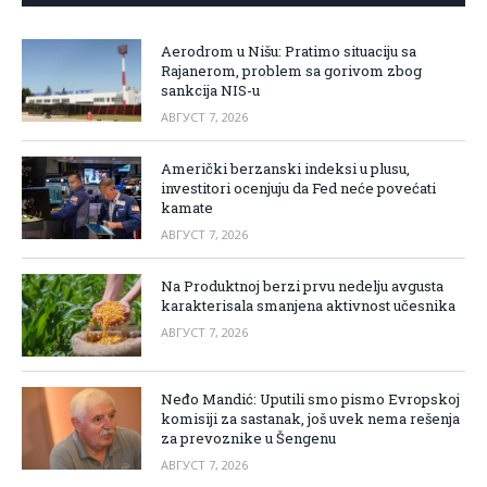
Aerodrom u Nišu: Pratimo situaciju sa
Rajanerom, problem sa gorivom zbog
sankcija NIS-u
АВГУСТ 7, 2026
Američki berzanski indeksi u plusu,
investitori ocenjuju da Fed neće povećati
kamate
АВГУСТ 7, 2026
Na Produktnoj berzi prvu nedelju avgusta
karakterisala smanjena aktivnost učesnika
АВГУСТ 7, 2026
Neđo Mandić: Uputili smo pismo Evropskoj
komisiji za sastanak, još uvek nema rešenja
za prevoznike u Šengenu
АВГУСТ 7, 2026