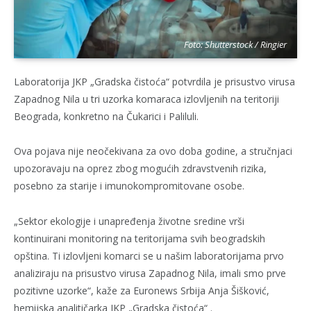
Foto: Shutterstock / Ringier
Laboratorija JKP „Gradska čistoća“ potvrdila je prisustvo virusa
Zapadnog Nila u tri uzorka komaraca izlovljenih na teritoriji
Beograda, konkretno na Čukarici i Paliluli.
Ova pojava nije neočekivana za ovo doba godine, a stručnjaci
upozoravaju na oprez zbog mogućih zdravstvenih rizika,
posebno za starije i imunokompromitovane osobe.
„Sektor ekologije i unapređenja životne sredine vrši
kontinuirani monitoring na teritorijama svih beogradskih
opština. Ti izlovljeni komarci se u našim laboratorijama prvo
analiziraju na prisustvo virusa Zapadnog Nila, imali smo prve
pozitivne uzorke“, kaže za Euronews Srbija Anja Šišković,
hemijska analitičarka JKP „Gradska čistoća“ .