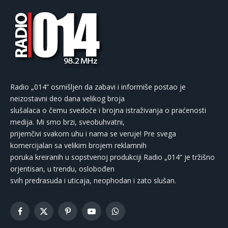
Radio „014“ osmišljen da zabavi i informiše postao je
neizostavni deo dana velikog broja
slušalaca o čemu svedoče i brojna istraživanja o praćenosti
medija. Mi smo brzi, sveobuhvatni,
prijemčivi svakom uhu i nama se veruje! Pre svega
komercijalan sa velikim brojem reklamnih
poruka kreiranih u sopstvenoj produkciji Radio „014“ je tržišno
orjentisan, u trendu, oslobođen
svih predrasuda i uticaja, neophodan i zato slušan.
Facebook
X
Pinterest
YouTube
WhatsApp
(Twitter)