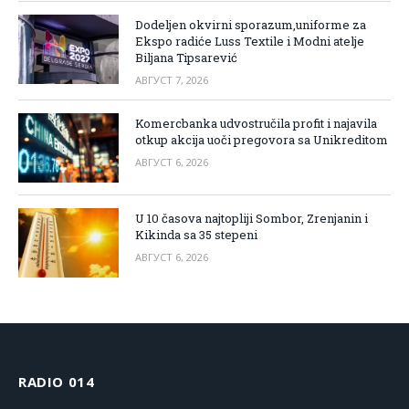
Dodeljen okvirni sporazum,uniforme za
Ekspo radiće Luss Textile i Modni atelje
Biljana Tipsarević
АВГУСТ 7, 2026
Komercbanka udvostručila profit i najavila
otkup akcija uoči pregovora sa Unikreditom
АВГУСТ 6, 2026
U 10 časova najtopliji Sombor, Zrenjanin i
Kikinda sa 35 stepeni
АВГУСТ 6, 2026
RADIO 014