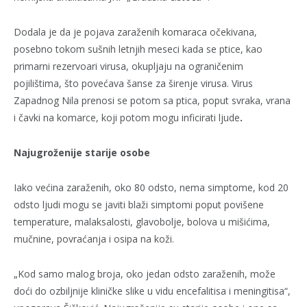
Dodala je da je pojava zaraženih komaraca očekivana,
posebno tokom sušnih letnjih meseci kada se ptice, kao
primarni rezervoari virusa, okupljaju na ograničenim
pojilištima, što povećava šanse za širenje virusa.
Virus
Zapadnog Nila prenosi se potom sa ptica, poput svraka, vrana
i čavki na komarce, koji potom mogu inficirati ljude
.
Najugroženije starije osobe
Iako većina zaraženih, oko 80 odsto, nema simptome, kod 20
odsto ljudi mogu se javiti blaži simptomi poput povišene
temperature, malaksalosti, glavobolje, bolova u mišićima,
mučnine, povraćanja i osipa na koži.
„Kod samo malog broja, oko jedan odsto zaraženih, može
doći do ozbiljnije kliničke slike u vidu encefalitisa i meningitisa“,