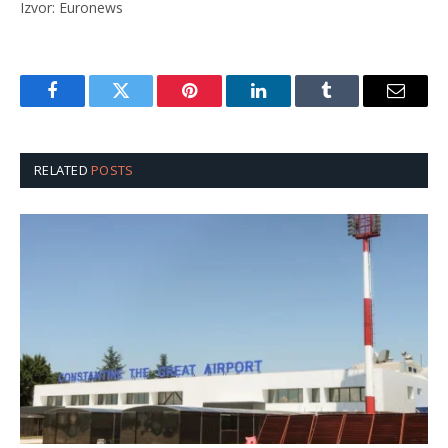
Izvor: Euronews
Facebook
Twitter
Pinterest
LinkedIn
Tumblr
Email
RELATED
POSTS