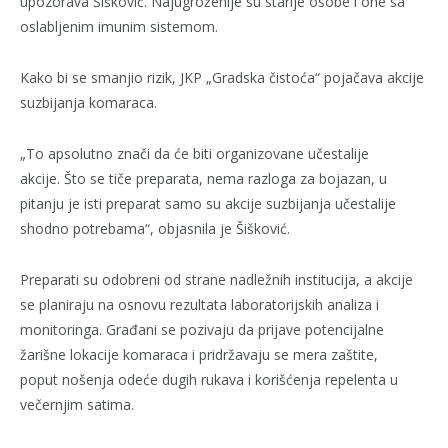
upozorava Šišković. Najugroženije su starije osobe i one sa
oslabljenim imunim sistemom.
Kako bi se smanjio rizik, JKP „Gradska čistoća“ pojačava akcije
suzbijanja komaraca.
„To apsolutno znači da će biti organizovane učestalije
akcije. Što se tiče preparata, nema razloga za bojazan, u
pitanju je isti preparat samo su akcije suzbijanja učestalije
shodno potrebama“, objasnila je Šišković.
Preparati su odobreni od strane nadležnih institucija, a akcije
se planiraju na osnovu rezultata laboratorijskih analiza i
monitoringa. Građani se pozivaju da prijave potencijalne
žarišne lokacije komaraca i pridržavaju se mera zaštite,
poput nošenja odeće dugih rukava i korišćenja repelenta u
večernjim satima.