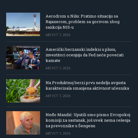
Aerodrom u Nišu: Pratimo situaciju sa
Rajanerom, problem sa gorivom zbog
sankcija NIS-u
АВГУСТ 7, 2026
Američki berzanski indeksi u plusu,
investitori ocenjuju da Fed neće povećati
kamate
АВГУСТ 7, 2026
Na Produktnoj berzi prvu nedelju avgusta
karakterisala smanjena aktivnost učesnika
АВГУСТ 7, 2026
Neđo Mandić: Uputili smo pismo Evropskoj
komisiji za sastanak, još uvek nema rešenja
za prevoznike u Šengenu
АВГУСТ 7, 2026