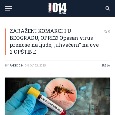
ZARAŽENI KOMARCI I U
0
BEOGRADU, OPREZ! Opasan virus
prenose na ljude, „uhvaćeni“ na ove
2 OPŠTINE
BY
RADIO 014
ON
ЈУЛ 23, 2025
SRBIJA