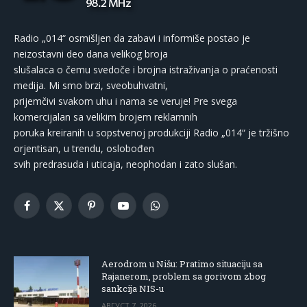
Radio „014“ osmišljen da zabavi i informiše postao je
neizostavni deo dana velikog broja
slušalaca o čemu svedoče i brojna istraživanja o praćenosti
medija. Mi smo brzi, sveobuhvatni,
prijemčivi svakom uhu i nama se veruje! Pre svega
komercijalan sa velikim brojem reklamnih
poruka kreiranih u sopstvenoj produkciji Radio „014“ je tržišno
orjentisan, u trendu, oslobođen
svih predrasuda i uticaja, neophodan i zato slušan.
Facebook
X
Pinterest
YouTube
WhatsApp
(Twitter)
Aerodrom u Nišu: Pratimo situaciju sa
Rajanerom, problem sa gorivom zbog
sankcija NIS-u
АВГУСТ 7, 2026