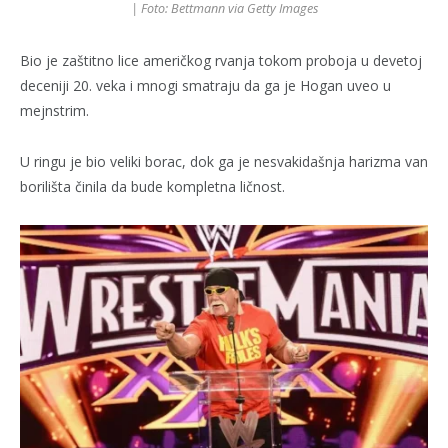
| Foto: Bettmann via Getty Images
Bio je zaštitno lice američkog rvanja tokom proboja u devetoj
deceniji 20. veka i mnogi smatraju da ga je Hogan uveo u
mejnstrim.
U ringu je bio veliki borac, dok ga je nesvakidašnja harizma van
borilišta činila da bude kompletna ličnost.