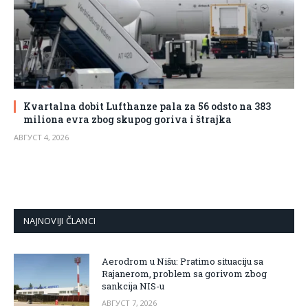
Kvartalna dobit Lufthanze pala za 56 odsto na 383
miliona evra zbog skupog goriva i štrajka
АВГУСТ 4, 2026
NAJNOVIJI ČLANCI
Aerodrom u Nišu: Pratimo situaciju sa
Rajanerom, problem sa gorivom zbog
sankcija NIS-u
АВГУСТ 7, 2026