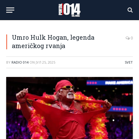
Umro Hulk Hogan, legenda
0
američkog rvanja
BY
RADIO 014
ON
ЈУЛ 25, 2025
SVET