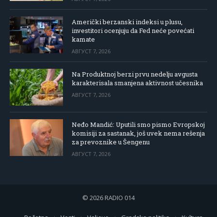
Američki berzanski indeksi u plusu,
investitori ocenjuju da Fed neće povećati
kamate
АВГУСТ 7, 2026
Na Produktnoj berzi prvu nedelju avgusta
karakterisala smanjena aktivnost učesnika
АВГУСТ 7, 2026
Neđo Mandić: Uputili smo pismo Evropskoj
komisiji za sastanak, još uvek nema rešenja
za prevoznike u Šengenu
АВГУСТ 7, 2026
© 2026 RADIO 014