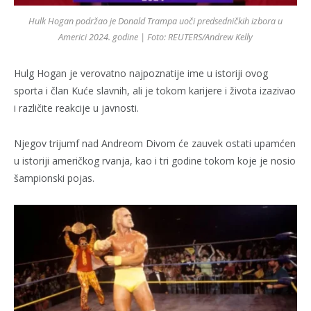
Hulk Hogan podržao je Donald Trampa uoči predsedničkih izbora u
Americi 2024. godine | Foto: REUTERS/Andrew Kelly
Hulg Hogan je verovatno najpoznatije ime u istoriji ovog
sporta i član Kuće slavnih, ali je tokom karijere i života izazivao
i različite reakcije u javnosti.
Njegov trijumf nad Andreom Divom će zauvek ostati upamćen
u istoriji američkog rvanja, kao i tri godine tokom koje je nosio
šampionski pojas.