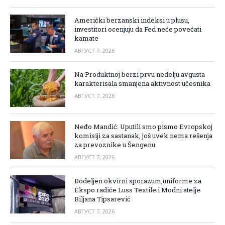
Američki berzanski indeksi u plusu,
investitori ocenjuju da Fed neće povećati
kamate
АВГУСТ 7, 2026
Na Produktnoj berzi prvu nedelju avgusta
karakterisala smanjena aktivnost učesnika
АВГУСТ 7, 2026
Neđo Mandić: Uputili smo pismo Evropskoj
komisiji za sastanak, još uvek nema rešenja
za prevoznike u Šengenu
АВГУСТ 7, 2026
Dodeljen okvirni sporazum,uniforme za
Ekspo radiće Luss Textile i Modni atelje
Biljana Tipsarević
АВГУСТ 7, 2026