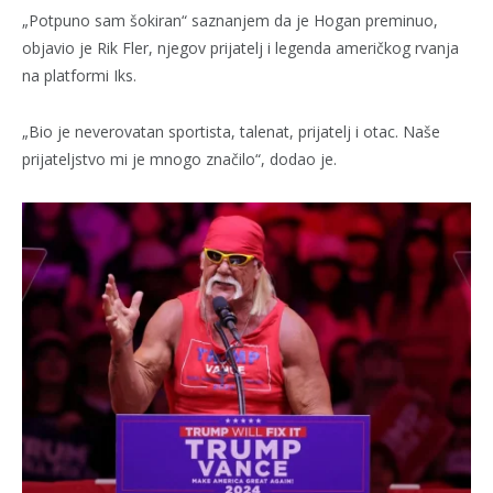
„Potpuno sam šokiran“ saznanjem da je Hogan preminuo,
objavio je Rik Fler, njegov prijatelj i legenda američkog rvanja
na platformi Iks.
„Bio je neverovatan sportista, talenat, prijatelj i otac. Naše
prijateljstvo mi je mnogo značilo“, dodao je.