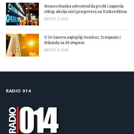
Komercbanka udvostručila profit i najavila
otkup akcija uoči pregovora sa Unikreditom
АВГУСТ 6, 2026
U 10 časova najtopliji Sombor, Zrenjanin i
Kikinda sa 35 stepeni
АВГУСТ 6, 2026
RADIO 014