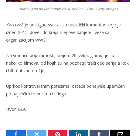
Hulk Hogan na Reslmaniji 2014. godine | Foto: Getty Images
Kao rvač je postigao sve, ali su rasistički komentari koje je
izneo 2015. doveli do kraja njegove karijere i veza sa
organizacijom WWE.
Na vrhuncu popularnosti, krajem 20. veka, glumio je i u
nekoliko filmova, od kojih su najpoznatiji treći deo serijala Roki
i Ultimativno oružje.
Uprkos kontroverznim potezima, ostaće ponajviše upamćen
po najvećim trenucima iz ringa.
Izvor: BBC