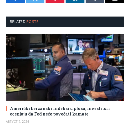
Facebook
Twitter
Pinterest
LinkedIn
Tumblr
Email
RELATED
POSTS
Američki berzanski indeksi u plusu, investitori
ocenjuju da Fed neće povećati kamate
АВГУСТ 7, 2026