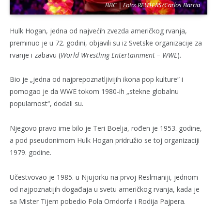
BBC | Foto: REUTERS/Carlos Barria
Hulk Hogan, jedna od najvećih zvezda američkog rvanja,
preminuo je u 72. godini, objavili su iz Svetske organizacije za
rvanje i zabavu (
World Wrestling Entertainment – WWE
).
Bio je „jedna od najprepoznatljivijih ikona pop kulture“ i
pomogao je da WWE tokom 1980-ih „stekne globalnu
popularnost“, dodali su.
Njegovo pravo ime bilo je Teri Boelja, rođen je 1953. godine,
a pod pseudonimom Hulk Hogan pridružio se toj organizaciji
1979. godine.
Učestvovao je 1985. u Njujorku na prvoj Reslmaniji, jednom
od najpoznatijih događaja u svetu američkog rvanja, kada je
sa Mister Tijem pobedio Pola Orndorfa i Rodija Pajpera.