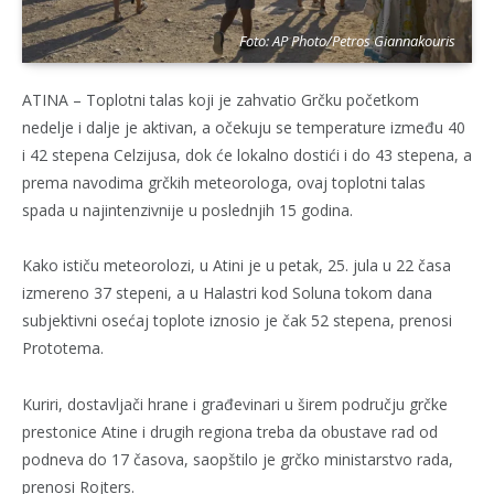
Foto: AP Photo/Petros Giannakouris
ATINA – Toplotni talas koji je zahvatio Grčku početkom
nedelje i dalje je aktivan, a očekuju se temperature između 40
i 42 stepena Celzijusa, dok će lokalno dostići i do 43 stepena, a
prema navodima grčkih meteorologa, ovaj toplotni talas
spada u najintenzivnije u poslednjih 15 godina.
Kako ističu meteorolozi, u Atini je u petak, 25. jula u 22 časa
izmereno 37 stepeni, a u Halastri kod Soluna tokom dana
subjektivni osećaj toplote iznosio je čak 52 stepena, prenosi
Prototema.
Kuriri, dostavljači hrane i građevinari u širem području grčke
prestonice Atine i drugih regiona treba da obustave rad od
podneva do 17 časova, saopštilo je grčko ministarstvo rada,
prenosi Rojters.