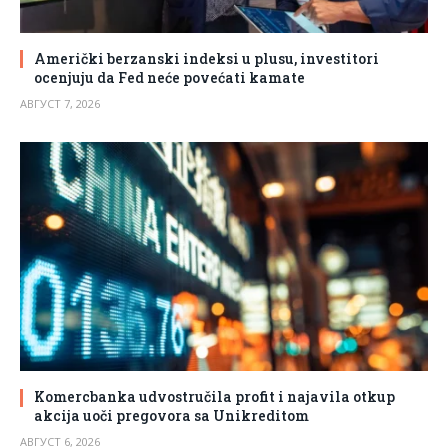
Američki berzanski indeksi u plusu, investitori
ocenjuju da Fed neće povećati kamate
АВГУСТ 7, 2026
Komercbanka udvostručila profit i najavila otkup
akcija uoči pregovora sa Unikreditom
АВГУСТ 6, 2026