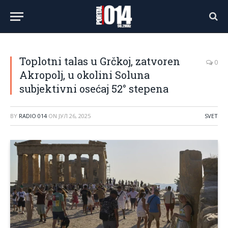
Toplotni talas u Grčkoj, zatvoren
0
Akropolj, u okolini Soluna
subjektivni osećaj 52° stepena
BY
RADIO 014
ON
ЈУЛ 26, 2025
SVET