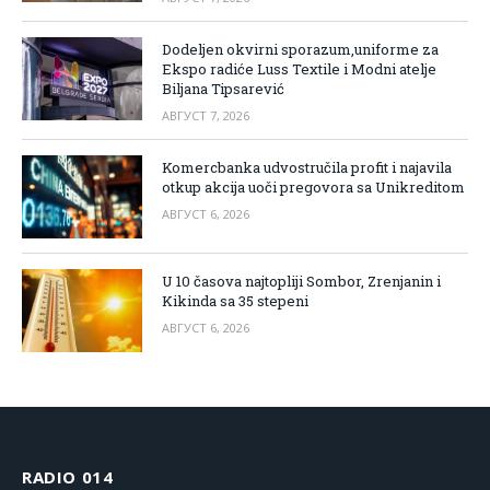
Dodeljen okvirni sporazum,uniforme za
Ekspo radiće Luss Textile i Modni atelje
Biljana Tipsarević
АВГУСТ 7, 2026
Komercbanka udvostručila profit i najavila
otkup akcija uoči pregovora sa Unikreditom
АВГУСТ 6, 2026
U 10 časova najtopliji Sombor, Zrenjanin i
Kikinda sa 35 stepeni
АВГУСТ 6, 2026
RADIO 014