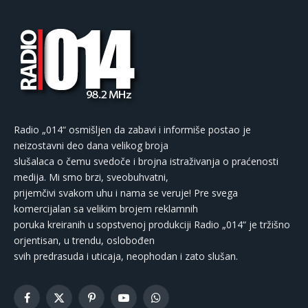
Radio „014“ osmišljen da zabavi i informiše postao je
neizostavni deo dana velikog broja
slušalaca o čemu svedoče i brojna istraživanja o praćenosti
medija. Mi smo brzi, sveobuhvatni,
prijemčivi svakom uhu i nama se veruje! Pre svega
komercijalan sa velikim brojem reklamnih
poruka kreiranih u sopstvenoj produkciji Radio „014“ je tržišno
orjentisan, u trendu, oslobođen
svih predrasuda i uticaja, neophodan i zato slušan.
Facebook
X
Pinterest
YouTube
WhatsApp