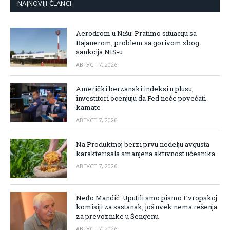
NAJNOVIJI ČLANCI
Aerodrom u Nišu: Pratimo situaciju sa
Rajanerom, problem sa gorivom zbog
sankcija NIS-u
АВГУСТ 7, 2026
Američki berzanski indeksi u plusu,
investitori ocenjuju da Fed neće povećati
kamate
АВГУСТ 7, 2026
Na Produktnoj berzi prvu nedelju avgusta
karakterisala smanjena aktivnost učesnika
АВГУСТ 7, 2026
Neđo Mandić: Uputili smo pismo Evropskoj
komisiji za sastanak, još uvek nema rešenja
za prevoznike u Šengenu
АВГУСТ 7, 2026