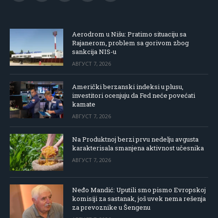
(Twitter)
Aerodrom u Nišu: Pratimo situaciju sa
Rajanerom, problem sa gorivom zbog
sankcija NIS-u
АВГУСТ 7, 2026
Američki berzanski indeksi u plusu,
investitori ocenjuju da Fed neće povećati
kamate
АВГУСТ 7, 2026
Na Produktnoj berzi prvu nedelju avgusta
karakterisala smanjena aktivnost učesnika
АВГУСТ 7, 2026
Neđo Mandić: Uputili smo pismo Evropskoj
komisiji za sastanak, još uvek nema rešenja
za prevoznike u Šengenu