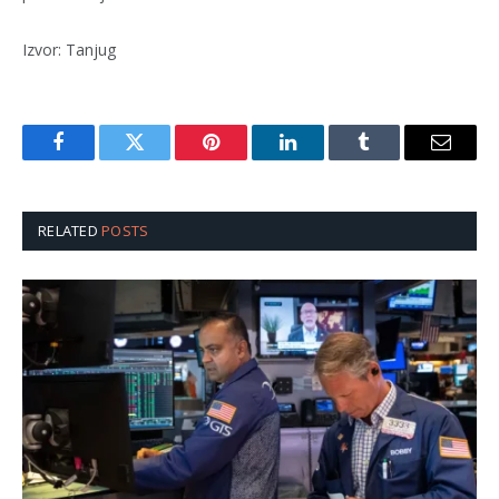
Izvor: Tanjug
Facebook
Twitter
Pinterest
LinkedIn
Tumblr
Email
RELATED
POSTS