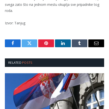
svega zato što na jednom mestu okuplja sve pripadnike tog
roda.
Izvor: Tanjug
Facebook
Twitter
Pinterest
LinkedIn
Tumblr
Email
RELATED
POSTS