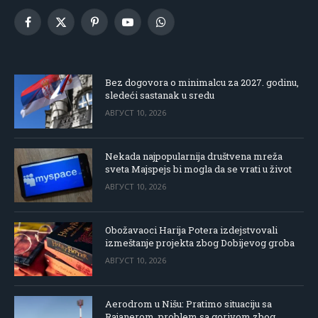
Facebook
X
Pinterest
YouTube
WhatsApp
(Twitter)
Bez dogovora o minimalcu za 2027. godinu,
sledeći sastanak u sredu
АВГУСТ 10, 2026
Nekada najpopularnija društvena mreža
sveta Majspejs bi mogla da se vrati u život
АВГУСТ 10, 2026
Obožavaoci Harija Potera izdejstvovali
izmeštanje projekta zbog Dobijevog groba
АВГУСТ 10, 2026
Aerodrom u Nišu: Pratimo situaciju sa
Rajanerom, problem sa gorivom zbog