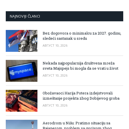
NAJNOVIJI ČLANCI
Bez dogovora o minimalcu za 2027. godinu,
sledeći sastanak u sredu
АВГУСТ 10, 2026
Nekada najpopularnija društvena mreža
sveta Majspejs bi mogla da se vrati u život
АВГУСТ 10, 2026
Obožavaoci Harija Potera izdejstvovali
izmeštanje projekta zbog Dobijevog groba
АВГУСТ 10, 2026
Aerodrom u Nišu: Pratimo situaciju sa
Rajanerom, problem sa gorivom zbog