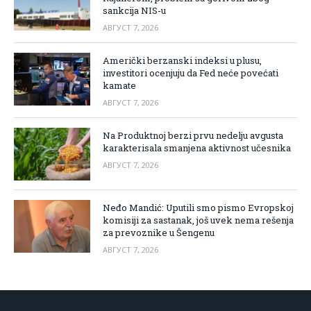
sankcija NIS-u
АВГУСТ 7, 2026
Američki berzanski indeksi u plusu,
investitori ocenjuju da Fed neće povećati
kamate
АВГУСТ 7, 2026
Na Produktnoj berzi prvu nedelju avgusta
karakterisala smanjena aktivnost učesnika
АВГУСТ 7, 2026
Neđo Mandić: Uputili smo pismo Evropskoj
komisiji za sastanak, još uvek nema rešenja
za prevoznike u Šengenu
АВГУСТ 7, 2026