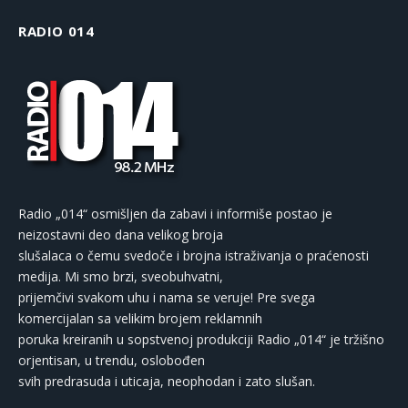
RADIO 014
Radio „014“ osmišljen da zabavi i informiše postao je
neizostavni deo dana velikog broja
slušalaca o čemu svedoče i brojna istraživanja o praćenosti
medija. Mi smo brzi, sveobuhvatni,
prijemčivi svakom uhu i nama se veruje! Pre svega
komercijalan sa velikim brojem reklamnih
poruka kreiranih u sopstvenoj produkciji Radio „014“ je tržišno
orjentisan, u trendu, oslobođen
svih predrasuda i uticaja, neophodan i zato slušan.