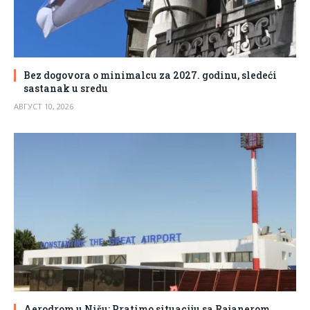
Bez dogovora o minimalcu za 2027. godinu, sledeći
sastanak u sredu
АВГУСТ 10, 2026
Aerodrom u Nišu: Pratimo situaciju sa Rajanerom,