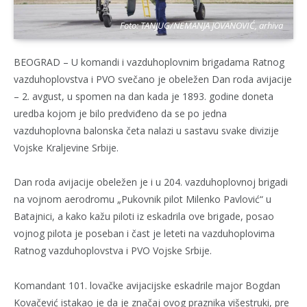
Foto: TANJUG/NEMANJA JOVANOVIĆ, arhiva
BEOGRAD – U komandi i vazduhoplovnim brigadama Ratnog
vazduhoplovstva i PVO svečano je obeležen Dan roda avijacije
– 2. avgust, u spomen na dan kada je 1893. godine doneta
uredba kojom je bilo predviđeno da se po jedna
vazduhoplovna balonska četa nalazi u sastavu svake divizije
Vojske Kraljevine Srbije.
Dan roda avijacije obeležen je i u 204. vazduhoplovnoj brigadi
na vojnom aerodromu „Pukovnik pilot Milenko Pavlović“ u
Batajnici, a kako kažu piloti iz eskadrila ove brigade, posao
vojnog pilota je poseban i čast je leteti na vazduhoplovima
Ratnog vazduhoplovstva i PVO Vojske Srbije.
Komandant 101. lovačke avijacijske eskadrile major Bogdan
Kovačević istakao je da je značaj ovog praznika višestruki, pre