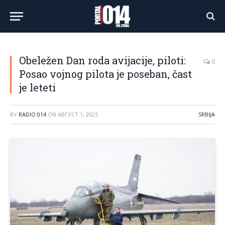
Obeležen Dan roda avijacije, piloti:
0
Posao vojnog pilota je poseban, čast
je leteti
BY
RADIO 014
ON
АВГУСТ 1, 2025
SRBIJA