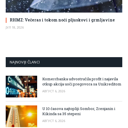
RHMZ: Večeras i tokom noći pljuskovi i grmljavine
ЈУЛ 18, 2026
NAJNOVIJI ČLANCI
Komercbanka udvostručila profit i najavila
otkup akcija uoči pregovora sa Unikreditom
АВГУСТ 6, 2026
U 10 časova najtopliji Sombor, Zrenjanin i
Kikinda sa 35 stepeni
АВГУСТ 6, 2026