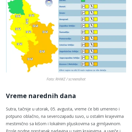
Foto: RHMZ / screenshot
Vreme narednih dana
Sutra, tačnije u utorak, 05. avgusta, vreme će biti umereno i
potpuno oblačno, na severozapadu suvo, u ostalim krajevima
mestimično sa kišom i lokalnim pljuskovima sa grmljavinom.
Posle podne prestanak padavina u svim krajevima, a uveče i