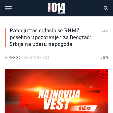
Rano jutros oglasio se RHMZ,
0
posebno upozorenje i za Beograd:
Srbija na udaru nepogoda
BY
RADIO 014
ON
АВГУСТ 4, 2025
VESTI