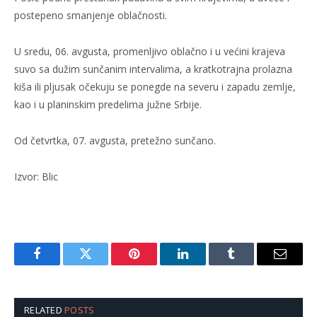
postepeno smanjenje oblačnosti.
U sredu, 06. avgusta, promenlјivo oblačno i u većini krajeva
suvo sa dužim sunčanim intervalima, a kratkotrajna prolazna
kiša ili plјusak očekuju se ponegde na severu i zapadu zemlјe,
kao i u planinskim predelima južne Srbije.
Od četvrtka, 07. avgusta, pretežno sunčano.
Izvor: Blic
Facebook
Twitter
Pinterest
LinkedIn
Tumblr
Email
RELATED
POSTS