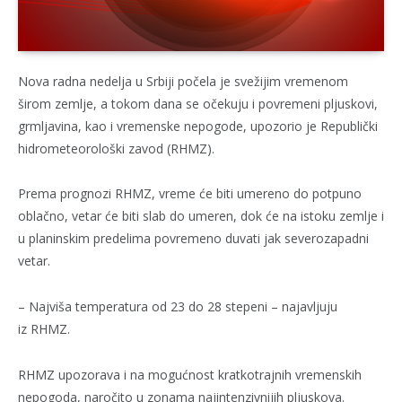
Nova radna nedelja u Srbiji počela je svežijim vremenom
širom zemlje, a tokom dana se očekuju i povremeni pljuskovi,
grmljavina, kao i vremenske nepogode, upozorio je Republički
hidrometeorološki zavod (RHMZ).
Prema prognozi RHMZ, vreme će biti umereno do potpuno
oblačno, vetar će biti slab do umeren, dok će na istoku zemlje i
u planinskim predelima povremeno duvati jak severozapadni
vetar.
– Najviša temperatura od 23 do 28 stepeni – najavljuju
iz RHMZ.
RHMZ upozorava i na mogućnost kratkotrajnih vremenskih
nepogoda, naročito u zonama najintenzivnijih pljuskova.