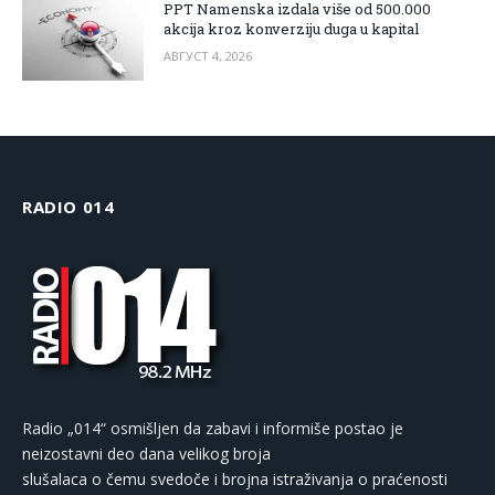
PPT Namenska izdala više od 500.000
akcija kroz konverziju duga u kapital
АВГУСТ 4, 2026
RADIO 014
Radio „014“ osmišljen da zabavi i informiše postao je
neizostavni deo dana velikog broja
slušalaca o čemu svedoče i brojna istraživanja o praćenosti