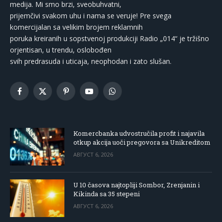
medija. Mi smo brzi, sveobuhvatni,
prijemčivi svakom uhu i nama se veruje! Pre svega
komercijalan sa velikim brojem reklamnih
poruka kreiranih u sopstvenoj produkciji Radio „014“ je tržišno
orjentisan, u trendu, oslobođen
svih predrasuda i uticaja, neophodan i zato slušan.
Facebook
X
Pinterest
YouTube
WhatsApp
(Twitter)
Komercbanka udvostručila profit i najavila
otkup akcija uoči pregovora sa Unikreditom
АВГУСТ 6, 2026
U 10 časova najtopliji Sombor, Zrenjanin i
Kikinda sa 35 stepeni
АВГУСТ 6, 2026