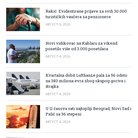
Rakić: Evidentirane prijave za svih 30.000
turističkih vaučera za penzionere
АВГУСТ 6, 2026
Novi vidikovac na Kablaru za vikend
posetilo više od 3.000 posetilaca
АВГУСТ 4, 2026
Kvartalna dobit Lufthanze pala za 56 odsto
na 383 miliona evra zbog skupog goriva i
štrajka
АВГУСТ 4, 2026
U 11 časova sati najtopliji Beograd, Novi Sad i
Palić sa 36 stepeni
АВГУСТ 4, 2026