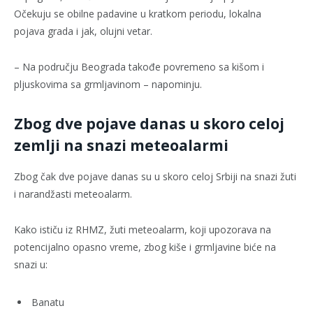
Očekuju se obilne padavine u kratkom periodu, lokalna
pojava grada i jak, olujni vetar.
– Na području Beograda takođe povremeno sa kišom i
plјuskovima sa grmlјavinom – napominju.
Zbog dve pojave danas u skoro celoj
zemlji na snazi meteoalarmi
Zbog čak dve pojave danas su u skoro celoj Srbiji na snazi žuti
i narandžasti meteoalarm.
Kako ističu iz RHMZ, žuti meteoalarm, koji upozorava na
potencijalno opasno vreme, zbog kiše i grmljavine biće na
snazi u:
Banatu