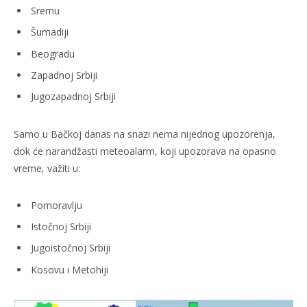
Sremu
Šumadiji
Beogradu
Zapadnoj Srbiji
Jugozapadnoj Srbiji
Samo u Bačkoj danas na snazi nema nijednog upozorenja,
dok će narandžasti meteoalarm, koji upozorava na opasno
vreme, važiti u:
Pomoravlju
Istočnoj Srbiji
Jugoistočnoj Srbiji
Kosovu i Metohiji