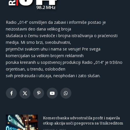
Radio „014“ osmišljen da zabavi i informiše postao je
neizostavni deo dana velikog broja
slušalaca o čemu svedoče i brojna istraživanja o praćenosti
medija. Mi smo brzi, sveobuhvatni,
prijemčivi svakom uhu i nama se veruje! Pre svega
komercijalan sa velikim brojem reklamnih
poruka kreiranih u sopstvenoj produkciji Radio „014“ je tržišno
orjentisan, u trendu, oslobođen
svih predrasuda i uticaja, neophodan i zato slušan.
Facebook
X
Pinterest
YouTube
WhatsApp
(Twitter)
Komercbanka udvostručila profit i najavila
otkup akcija uoči pregovora sa Unikreditom