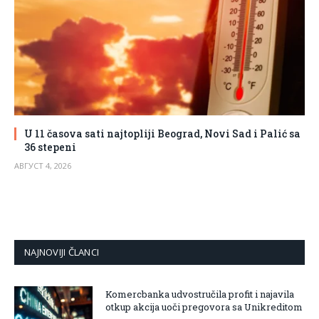
U 11 časova sati najtopliji Beograd, Novi Sad i Palić sa
36 stepeni
АВГУСТ 4, 2026
NAJNOVIJI ČLANCI
Komercbanka udvostručila profit i najavila
otkup akcija uoči pregovora sa Unikreditom