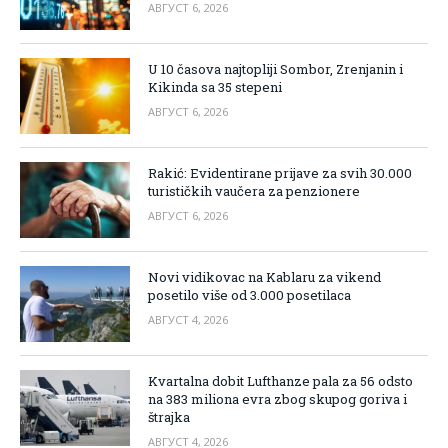
АВГУСТ 6, 2026
U 10 časova najtopliji Sombor, Zrenjanin i
Kikinda sa 35 stepeni
АВГУСТ 6, 2026
Rakić: Evidentirane prijave za svih 30.000
turističkih vaučera za penzionere
АВГУСТ 6, 2026
Novi vidikovac na Kablaru za vikend
posetilo više od 3.000 posetilaca
АВГУСТ 4, 2026
Kvartalna dobit Lufthanze pala za 56 odsto
na 383 miliona evra zbog skupog goriva i
štrajka
АВГУСТ 4, 2026