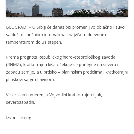
Foto: TANJUG/VLADIMIR ŠPORČIĆ
BEOGRAD – U Srbiji će danas biti promenljivo oblačno i suvo
sa dužim sunčanim intervalima i najvišom dnevnom
temperaturom do 31 stepen.
Prema prognozi Republičkog hidro-eteorološkog zavoda
(RHMZ), kratkotrajna kiša očekuje se ponegde na severu i
zapadu zemlje, a u brdsko – planinskim predelima i kratkotrajni
pljuskovi sa grmljavinom.
Vetar slab i umeren, u Vojvodini kratkotrajno i jak,
severozapadni.
Izvor: Tanjug