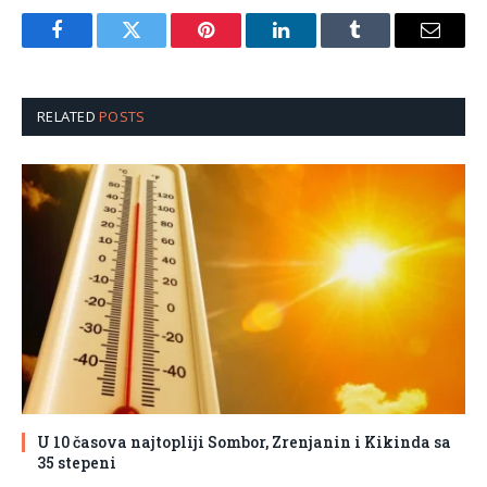
Facebook
Twitter
Pinterest
LinkedIn
Tumblr
Email
RELATED
POSTS
U 10 časova najtopliji Sombor, Zrenjanin i Kikinda sa
35 stepeni