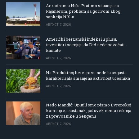
Aerodrom u Nišu: Pratimo situaciju sa
Rajanerom, problem sa gorivom zbog
sankcija NIS-u
АВГУСТ 7, 2026
Američki berzanski indeksi u plusu,
investitori ocenjuju da Fed neće povećati
kamate
АВГУСТ 7, 2026
Na Produktnoj berzi prvu nedelju avgusta
karakterisala smanjena aktivnost učesnika
АВГУСТ 7, 2026
Neđo Mandić: Uputili smo pismo Evropskoj
komisiji za sastanak, još uvek nema rešenja
za prevoznike u Šengenu
АВГУСТ 7, 2026