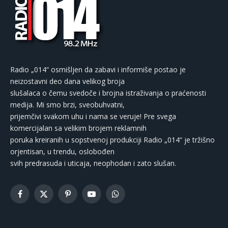
Radio „014“ osmišljen da zabavi i informiše postao je
neizostavni deo dana velikog broja
slušalaca o čemu svedoče i brojna istraživanja o praćenosti
medija. Mi smo brzi, sveobuhvatni,
prijemčivi svakom uhu i nama se veruje! Pre svega
komercijalan sa velikim brojem reklamnih
poruka kreiranih u sopstvenoj produkciji Radio „014“ je tržišno
orjentisan, u trendu, oslobođen
svih predrasuda i uticaja, neophodan i zato slušan.
Facebook
X
Pinterest
YouTube
WhatsApp
(Twitter)