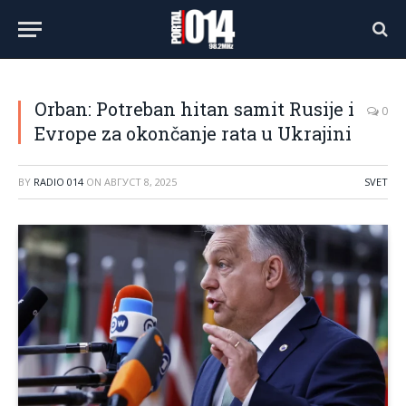
Orban: Potreban hitan samit Rusije i
0
Evrope za okončanje rata u Ukrajini
BY
RADIO 014
ON
АВГУСТ 8, 2025
SVET