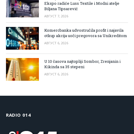
Ekspo radiće Luss Textile i Modni atelje
Biljana Tipsarević
АВГУСТ 7, 2026
Komercbanka udvostručila profit i najavila
otkup akcija uoči pregovora sa Unikreditom
АВГУСТ 6, 2026
U 10 časova najtopliji Sombor, Zrenjanin i
Kikinda sa 35 stepeni
АВГУСТ 6, 2026
RADIO 014