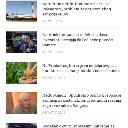
Aerodrom u Nišu: Pratimo situaciju sa
Rajanerom, problem sa gorivom zbog
sankcija NIS-u
АВГУСТ 7, 2026
Američki berzanski indeksi u plusu,
investitori ocenjuju da Fed neće povećati
kamate
АВГУСТ 7, 2026
Na Produktnoj berzi prvu nedelju avgusta
karakterisala smanjena aktivnost učesnika
АВГУСТ 7, 2026
Neđo Mandić: Uputili smo pismo Evropskoj
komisiji za sastanak, još uvek nema rešenja
za prevoznike u Šengenu
АВГУСТ 7, 2026
Dodeljen okvirni sporazum,uniforme za