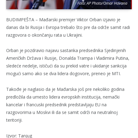
Foto: AP Photo/Omar Havana
BUDIMPEŠTA – Mađarski premijer Viktor Orban izjavio je
danas da bi Rusija i Evropa trebalo što pre da održe samit radi
razgovora o okončanju rata u Ukrajini.
Orban je pozdravio najavu sastanka predsednika Sjedinjenih
Američkih Država i Rusije, Donalda Trampa i Vladimira Putina,
sledeće nedelje, ističući da su prekid vatre i ukidanje sankcija
mogući samo ako se dva lidera dogovore, preneo je MTI.
Takođe je naglasio da je Mađarska još pre nekoliko godina
predložila da umesto lidera evropskih institucija, nemački
kancelar i francuski predsednik predstavljaju EU na
razgovorima u Moskvi ili da se samit održi na neutralnoj
teritoriji.
Izvor: Tanjug