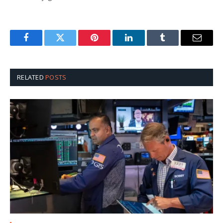
Facebook
Twitter
Pinterest
LinkedIn
Tumblr
Email
RELATED
POSTS