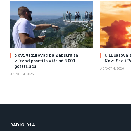
Novi vidikovac na Kablaru za
U 11 časova s
vikend posetilo više od 3.000
Novi Sad i P
posetilaca
АВГУСТ 4, 2026
АВГУСТ 4, 2026
RADIO 014