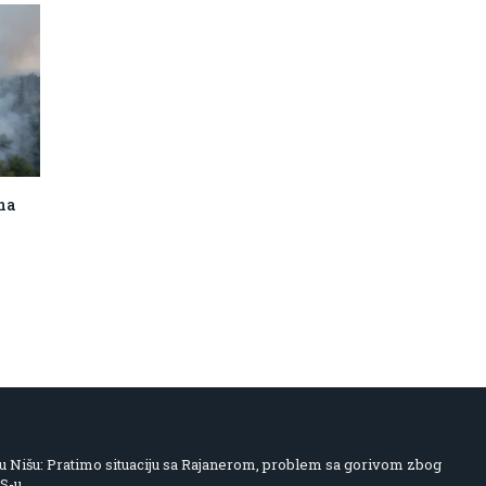
 na
 Nišu: Pratimo situaciju sa Rajanerom, problem sa gorivom zbog
IS-u