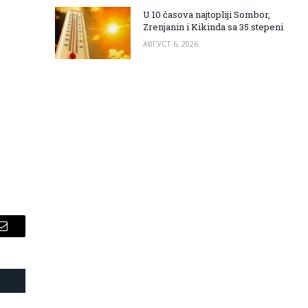
U 10 časova najtopliji Sombor,
Zrenjanin i Kikinda sa 35 stepeni
АВГУСТ 6, 2026
Email