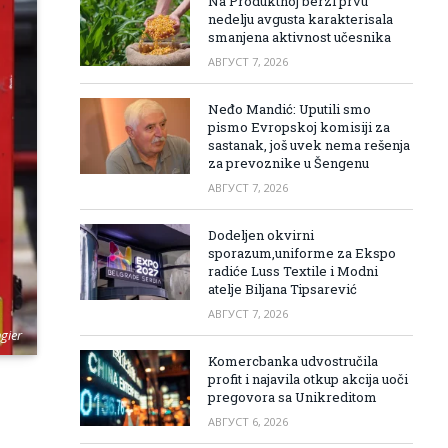
Na Produktnoj berzi prvu
nedelju avgusta karakterisala
smanjena aktivnost učesnika
АВГУСТ 7, 2026
Neđo Mandić: Uputili smo
pismo Evropskoj komisiji za
sastanak, još uvek nema rešenja
za prevoznike u Šengenu
АВГУСТ 7, 2026
Dodeljen okvirni
sporazum,uniforme za Ekspo
radiće Luss Textile i Modni
atelje Biljana Tipsarević
АВГУСТ 7, 2026
ngier
Komercbanka udvostručila
profit i najavila otkup akcija uoči
pregovora sa Unikreditom
АВГУСТ 6, 2026