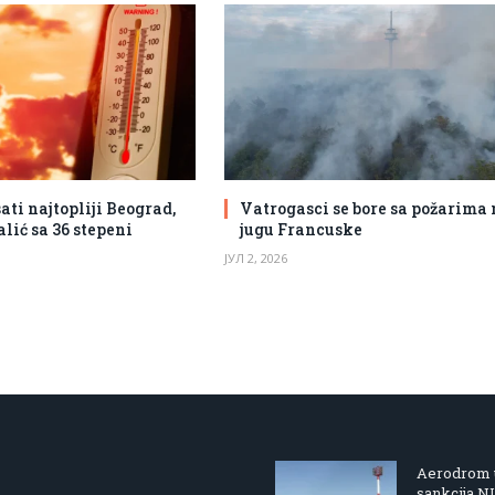
ati najtopliji Beograd,
Vatrogasci se bore sa požarima
alić sa 36 stepeni
jugu Francuske
ЈУЛ 2, 2026
Aerodrom u
sankcija N