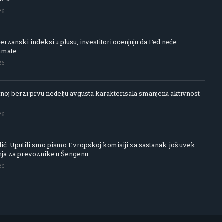
26
rzanski indeksi u plusu, investitori ocenjuju da Fed neće
amate
26
noj berzi prvu nedelju avgusta karakterisala smanjena aktivnost
26
ć: Uputili smo pismo Evropskoj komisiji za sastanak, još uvek
ja za prevoznike u Šengenu
26