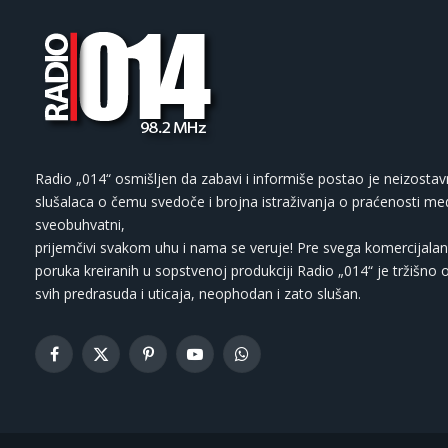
Radio „014“ osmišljen da zabavi i informiše postao je neizostav
slušalaca o čemu svedoče i brojna istraživanja o praćenosti med
sveobuhvatni,
prijemčivi svakom uhu i nama se veruje! Pre svega komercijalan
poruka kreiranih u sopstvenoj produkciji Radio „014“ je tržišno 
svih predrasuda i uticaja, neophodan i zato slušan.
Facebook
X
Pinterest
YouTube
WhatsApp
(Twitter)