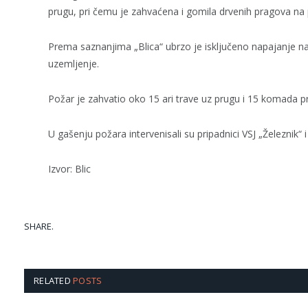
prugu, pri čemu je zahvaćena i gomila drvenih pragova na 
Prema saznanjima „Blica“ ubrzo je isključeno napajanje n
uzemljenje.
Požar je zahvatio oko 15 ari trave uz prugu i 15 komada p
U gašenju požara intervenisali su pripadnici VSJ „Železnik“ 
Izvor: Blic
SHARE.
RELATED
POSTS