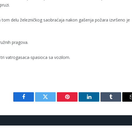
pruzi.
a tom delu
železničkog saobraćaja nakon gašenja požara izvršeno je
ružnih pragova.
i tri vatrogasaca-spasioca sa vozilom.
Facebook
Twitter
Pinterest
LinkedIn
Tumblr