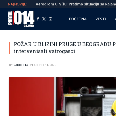
NAJNOVIJE:
POČETNA
VESTI
Facebook
X
Instagram
(Twitter)
POŽAR U BLIZINI PRUGE U BEOGRADU Pri
intervenisali vatrogasci
BY
RADIO 014
ON
АВГУСТ 11, 2025