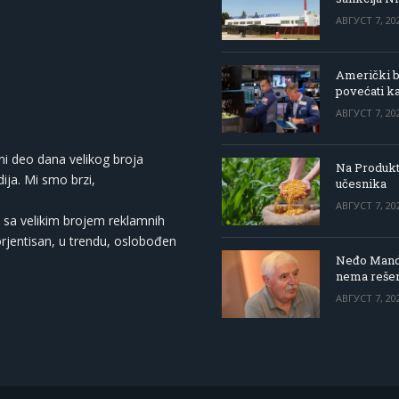
АВГУСТ 7, 20
Američki be
povećati k
АВГУСТ 7, 20
ni deo dana velikog broja
Na Produkt
ija. Mi smo brzi,
učesnika
АВГУСТ 7, 20
 sa velikim brojem reklamnih
orjentisan, u trendu, oslobođen
Neđo Mandi
nema rešen
АВГУСТ 7, 20