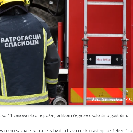
Foto: Snežana Krstić / Ri
oko 11 časova izbio je požar, prilikom čega se okolo širio gust dim.
anično saznaje, vatra je zahvatila travu i nisko rastinje uz železničku