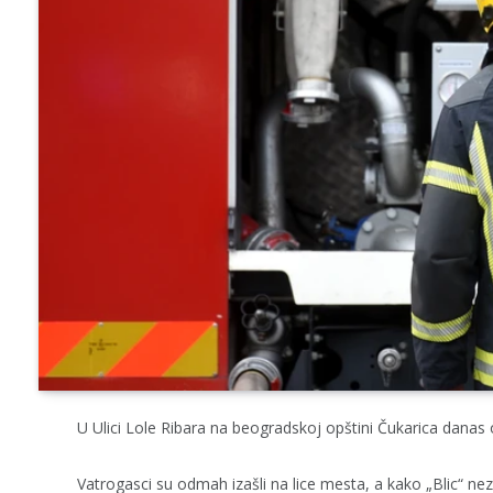
U Ulici Lole Ribara na beogradskoj opštini Čukarica danas 
Vatrogasci su odmah izašli na lice mesta, a kako „Blic“ nezv