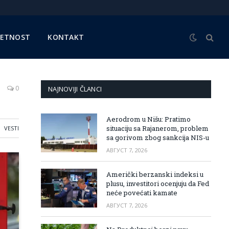
METNOST
KONTAKT
0
NAJNOVIJI ČLANCI
Aerodrom u Nišu: Pratimo
situaciju sa Rajanerom, problem
VESTI
sa gorivom zbog sankcija NIS-u
АВГУСТ 7, 2026
Američki berzanski indeksi u
plusu, investitori ocenjuju da Fed
neće povećati kamate
АВГУСТ 7, 2026