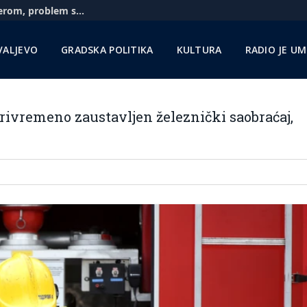
Aerodrom u Nišu: Pratimo situaciju sa Rajanerom, problem sa gorivom zbog sankcija NIS-u
VALJEVO
GRADSKA POLITIKA
KULTURA
RADIO JE U
vremeno zaustavljen železnički saobraćaj,