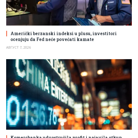
Američki berzanski indeksi u plusu, investitori
ocenjuju da Fed neće povećati kamate
АВГУСТ 7, 2026
Komercbanka udvostručila profit i najavila otkup