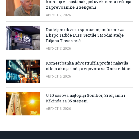
komisiji za sastanak, još uvek nema rešenja
za prevoznike u Šengenu
АВГУСТ 7, 2026
Dodeljen okvirni sporazum,uniforme za
Ekspo radiće Luss Textile i Modni atelje
Biljana Tipsarević
АВГУСТ 7, 2026
Komercbanka udvostručila profit i najavila
otkup akcija uoči pregovora sa Unikreditom
АВГУСТ 6, 2026
U 10 časova najtopliji Sombor, Zrenjanin i
Kikinda sa 35 stepeni
АВГУСТ 6, 2026