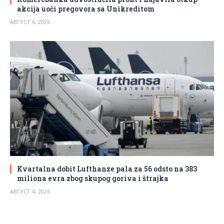
akcija uoči pregovora sa Unikreditom
АВГУСТ 6, 2026
Kvartalna dobit Lufthanze pala za 56 odsto na 383
miliona evra zbog skupog goriva i štrajka
АВГУСТ 4, 2026