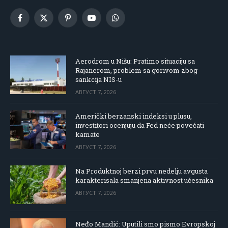
Facebook
X
Pinterest
YouTube
WhatsApp
(Twitter)
Aerodrom u Nišu: Pratimo situaciju sa
Rajanerom, problem sa gorivom zbog
sankcija NIS-u
АВГУСТ 7, 2026
Američki berzanski indeksi u plusu,
investitori ocenjuju da Fed neće povećati
kamate
АВГУСТ 7, 2026
Na Produktnoj berzi prvu nedelju avgusta
karakterisala smanjena aktivnost učesnika
АВГУСТ 7, 2026
Neđo Mandić: Uputili smo pismo Evropskoj