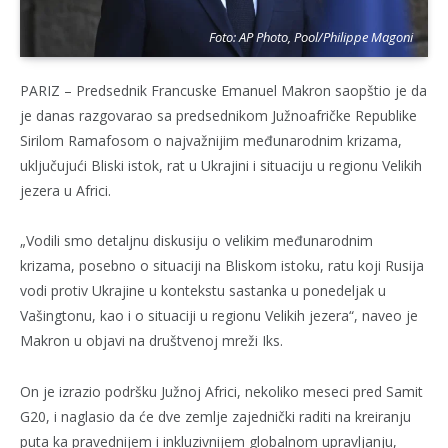
Foto: AP Photo, Pool/Philippe Magoni
PARIZ – Predsednik Francuske Emanuel Makron saopštio je da
je danas razgovarao sa predsednikom Južnoafričke Republike
Sirilom Ramafosom o najvažnijim međunarodnim krizama,
uključujući Bliski istok, rat u Ukrajini i situaciju u regionu Velikih
jezera u Africi.
„Vodili smo detaljnu diskusiju o velikim međunarodnim
krizama, posebno o situaciji na Bliskom istoku, ratu koji Rusija
vodi protiv Ukrajine u kontekstu sastanka u ponedeljak u
Vašingtonu, kao i o situaciji u regionu Velikih jezera“, naveo je
Makron u objavi na društvenoj mreži Iks.
On je izrazio podršku Južnoj Africi, nekoliko meseci pred Samit
G20, i naglasio da će dve zemlje zajednički raditi na kreiranju
puta ka pravednijem i inkluzivnijem globalnom upravljanju,