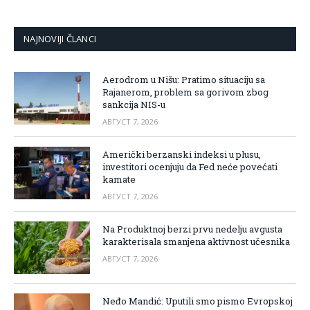
NAJNOVIJI ČLANCI
Aerodrom u Nišu: Pratimo situaciju sa
Rajanerom, problem sa gorivom zbog
sankcija NIS-u
АВГУСТ 7, 2026
Američki berzanski indeksi u plusu,
investitori ocenjuju da Fed neće povećati
kamate
АВГУСТ 7, 2026
Na Produktnoj berzi prvu nedelju avgusta
karakterisala smanjena aktivnost učesnika
АВГУСТ 7, 2026
Neđo Mandić: Uputili smo pismo Evropskoj