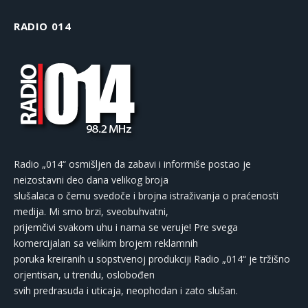
RADIO 014
Radio „014“ osmišljen da zabavi i informiše postao je
neizostavni deo dana velikog broja
slušalaca o čemu svedoče i brojna istraživanja o praćenosti
medija. Mi smo brzi, sveobuhvatni,
prijemčivi svakom uhu i nama se veruje! Pre svega
komercijalan sa velikim brojem reklamnih
poruka kreiranih u sopstvenoj produkciji Radio „014“ je tržišno
orjentisan, u trendu, oslobođen
svih predrasuda i uticaja, neophodan i zato slušan.