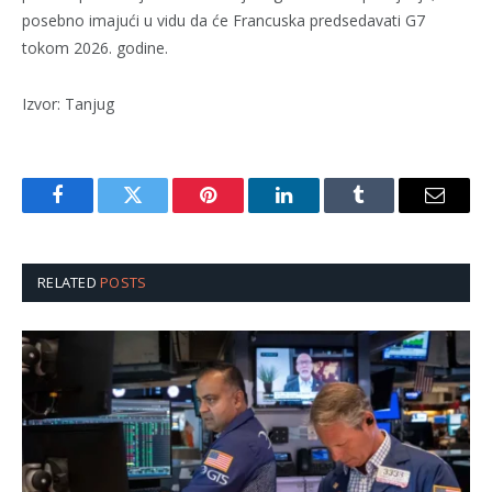
posebno imajući u vidu da će Francuska predsedavati G7
tokom 2026. godine.
Izvor: Tanjug
Facebook
Twitter
Pinterest
LinkedIn
Tumblr
Email
RELATED
POSTS