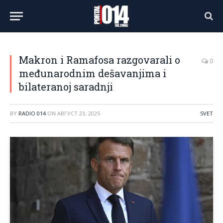
Makron i Ramafosa razgovarali o
0
međunarodnim dešavanjima i
bilateranoj saradnji
BY
RADIO 014
ON
АВГУСТ 23, 2025
SVET