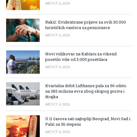
АВГУСТ 6, 2026
Rakić: Evidentirane prijave za svih 30.000
turističkih vaučera za penzionere
АВГУСТ 6, 2026
Novi vidikovac na Kablaru za vikend
posetilo više od 3.000 posetilaca
АВГУСТ 4, 2026
Kvartalna dobit Lufthanze pala za 56 odsto
na 383 miliona evra zbog skupog goriva i
štrajka
АВГУСТ 4, 2026
U 11 časova sati najtopliji Beograd, Novi Sad i
Palić sa 36 stepeni
АВГУСТ 4, 2026