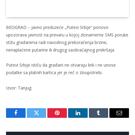
Foto: PUTEVI SRBIJE
BEOGRAD – Javno preduzeće „Putevi Srbije“ ponovo
upozorava javnost na prevaru u kojoj zlonamerne SMS poruke
stižu građanima radi navodnog prekoračenja brzine,
nenaplaćene putarine ili drugog saobraćajnog prekršaja.
Putevi Srbije ističu da građani ne otvaraju link i ne unose
podatke sa platnih kartica jer je reč o zloupotrebi.
Izvor: Tanjug
Facebook
Twitter
Pinterest
LinkedIn
Tumblr
Email