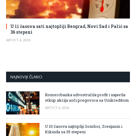
U 11 časova sati najtopliji Beograd, Novi Sad i Palić sa
36 stepeni
АВГУСТ 4, 2026
NAJNOVIJI ČLANCI
Komercbanka udvostručila profit i najavila
otkup akcija uoči pregovora sa Unikreditom
АВГУСТ 6, 2026
U 10 časova najtopliji Sombor, Zrenjanin i
Kikinda sa 35 stepeni