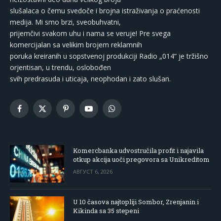
slušalaca o čemu svedoče i brojna istraživanja o praćenosti
medija. Mi smo brzi, sveobuhvatni,
prijemčivi svakom uhu i nama se veruje! Pre svega
komercijalan sa velikim brojem reklamnih
poruka kreiranih u sopstvenoj produkciji Radio „014“ je tržišno
orjentisan, u trendu, oslobođen
svih predrasuda i uticaja, neophodan i zato slušan.
Facebook
X
Pinterest
YouTube
WhatsApp
(Twitter)
Komercbanka udvostručila profit i najavila
otkup akcija uoči pregovora sa Unikreditom
АВГУСТ 6, 2026
U 10 časova najtopliji Sombor, Zrenjanin i
Kikinda sa 35 stepeni