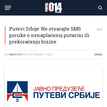
Putevi Srbije: Ne otvarajte SMS
0
poruke o nenaplaćenoj putarini ili
prekoračenju brzine
BY
RADIO 014
ON
СЕПТЕМБАР 1, 2025
SRBIJA