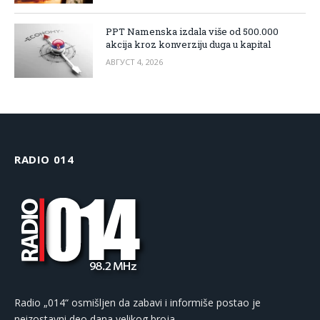
PPT Namenska izdala više od 500.000
akcija kroz konverziju duga u kapital
АВГУСТ 4, 2026
RADIO 014
Radio „014“ osmišljen da zabavi i informiše postao je
neizostavni deo dana velikog broja