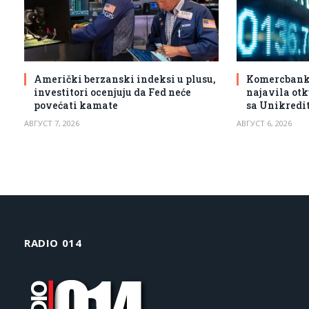
Američki berzanski indeksi u plusu,
Komercbanka 
investitori ocenjuju da Fed neće
najavila otk
povećati kamate
sa Unikredi
АВГУСТ 7, 2026
АВГУСТ 6, 2026
RADIO 014