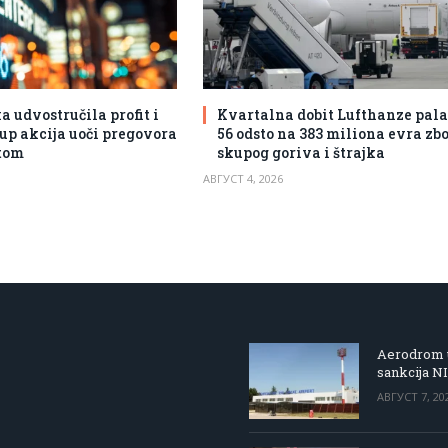
udvostručila profit i
Kvartalna dobit Lufthanze pala
up akcija uoči pregovora
56 odsto na 383 miliona evra zb
tom
skupog goriva i štrajka
АВГУСТ 4, 2026
Aerodrom u
sankcija N
АВГУСТ 7, 20