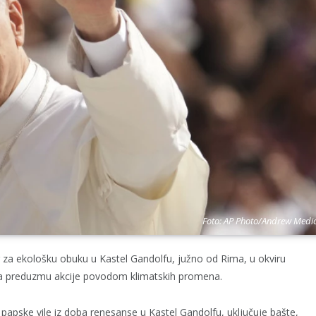
Foto: AP Photo/Andrew Medic
r za ekološku obuku u Kastel Gandolfu, južno od Rima, u okviru
re da preduzmu akcije povodom klimatskih promena.
 papske vile iz doba renesanse u Kastel Gandolfu, uključuje bašte,