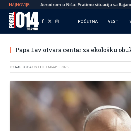
NAJNOVIJE:
POČETNA
VESTI
Facebook
X
Instagram
(Twitter)
Papa Lav otvara centar za ekološku obu
BY
RADIO 014
ON
СЕПТЕМБАР 3, 2025