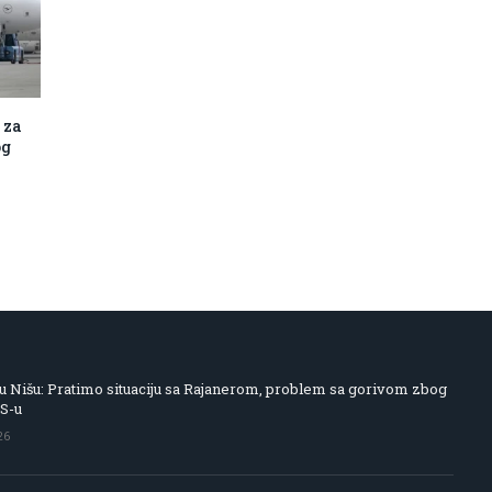
 za
og
 Nišu: Pratimo situaciju sa Rajanerom, problem sa gorivom zbog
IS-u
26