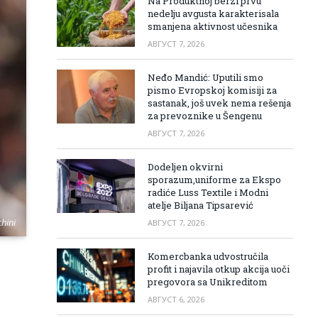
Na Produktnoj berzi prvu
nedelju avgusta karakterisala
smanjena aktivnost učesnika
АВГУСТ 7, 2026
Neđo Mandić: Uputili smo
pismo Evropskoj komisiji za
sastanak, još uvek nema rešenja
za prevoznike u Šengenu
АВГУСТ 7, 2026
Dodeljen okvirni
sporazum,uniforme za Ekspo
radiće Luss Textile i Modni
atelje Biljana Tipsarević
hini
АВГУСТ 7, 2026
Komercbanka udvostručila
profit i najavila otkup akcija uoči
pregovora sa Unikreditom
АВГУСТ 6, 2026