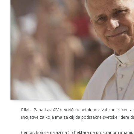
RIM – Papa Lav XIV otvoriće u petak novi vatikanski centa
inicijative za koja ima za cilj da podstakne svetske lide
Centar, koji se nalazi na 55 hektara na prostranom imanju