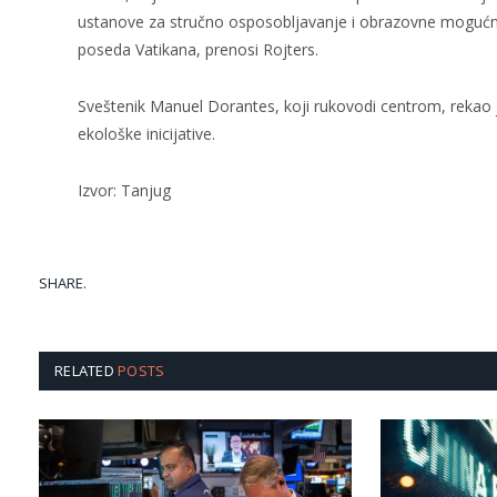
ustanove za stručno osposobljavanje i obrazovne mogućno
poseda Vatikana, prenosi Rojters.
Sveštenik Manuel Dorantes, koji rukovodi centrom, rekao j
ekološke inicijative.
Izvor: Tanjug
SHARE.
RELATED
POSTS