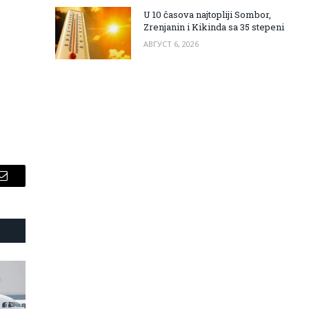
U 10 časova najtopliji Sombor,
Zrenjanin i Kikinda sa 35 stepeni
АВГУСТ 6, 2026
Email