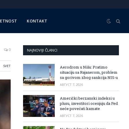
METNOST
KONTAKT
0
NAJNOVIJI ČLANCI
SVET
Aerodrom u Nišu: Pratimo
situaciju sa Rajanerom, problem
sa gorivom zbog sankcija NIS-u
АВГУСТ 7, 2026
Američki berzanski indeksi u
plusu, investitori ocenjuju da Fed
neće povećati kamate
АВГУСТ 7, 2026