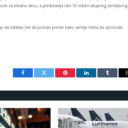
sti za lokalnu decu, a predstavlja oko 55 odsto ukupnog zemljišnog
e da Vatikan želi da postavi primer kako zemlje treba da sprovode
Facebook
Twitter
Pinterest
LinkedIn
Tumblr