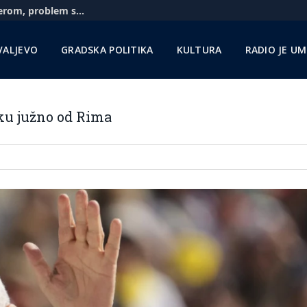
Aerodrom u Nišu: Pratimo situaciju sa Rajanerom, problem sa gorivom zbog sankcija NIS-u
VALJEVO
GRADSKA POLITIKA
KULTURA
RADIO JE U
ku južno od Rima