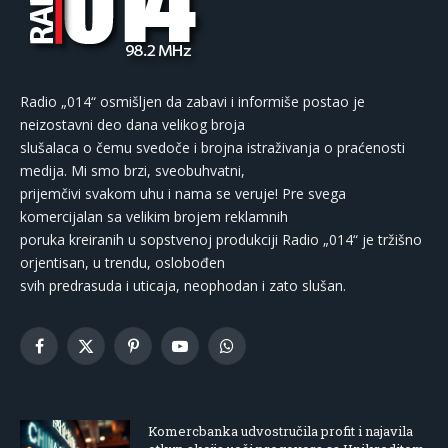
Radio „014“ osmišljen da zabavi i informiše postao je
neizostavni deo dana velikog broja
slušalaca o čemu svedoče i brojna istraživanja o praćenosti
medija. Mi smo brzi, sveobuhvatni,
prijemčivi svakom uhu i nama se veruje! Pre svega
komercijalan sa velikim brojem reklamnih
poruka kreiranih u sopstvenoj produkciji Radio „014“ je tržišno
orjentisan, u trendu, oslobođen
svih predrasuda i uticaja, neophodan i zato slušan.
Facebook
X
Pinterest
YouTube
WhatsApp
(Twitter)
Komercbanka udvostručila profit i najavila