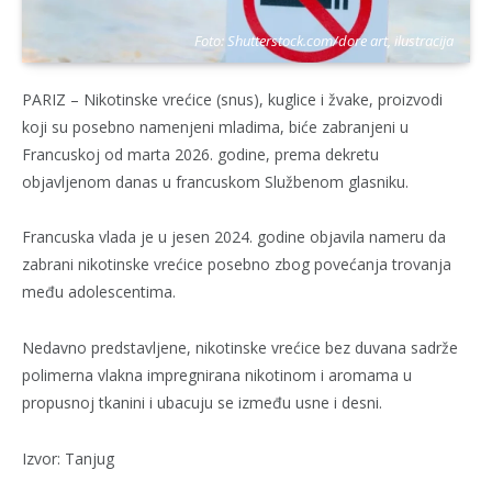
Foto: Shutterstock.com/dore art, ilustracija
PARIZ – Nikotinske vrećice (snus), kuglice i žvake, proizvodi
koji su posebno namenjeni mladima, biće zabranjeni u
Francuskoj od marta 2026. godine, prema dekretu
objavljenom danas u francuskom Službenom glasniku.
Francuska vlada je u jesen 2024. godine objavila nameru da
zabrani nikotinske vrećice posebno zbog povećanja trovanja
među adolescentima.
Nedavno predstavljene, nikotinske vrećice bez duvana sadrže
polimerna vlakna impregnirana nikotinom i aromama u
propusnoj tkanini i ubacuju se između usne i desni.
Izvor: Tanjug