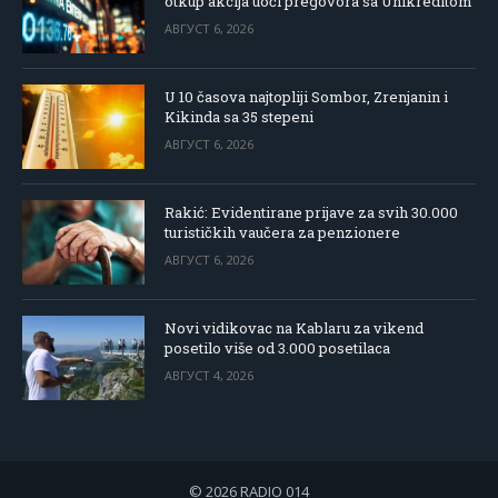
otkup akcija uoči pregovora sa Unikreditom
АВГУСТ 6, 2026
U 10 časova najtopliji Sombor, Zrenjanin i
Kikinda sa 35 stepeni
АВГУСТ 6, 2026
Rakić: Evidentirane prijave za svih 30.000
turističkih vaučera za penzionere
АВГУСТ 6, 2026
Novi vidikovac na Kablaru za vikend
posetilo više od 3.000 posetilaca
АВГУСТ 4, 2026
© 2026 RADIO 014