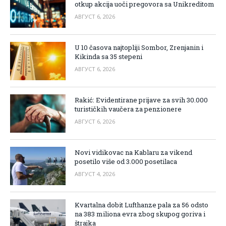
otkup akcija uoči pregovora sa Unikreditom
АВГУСТ 6, 2026
U 10 časova najtopliji Sombor, Zrenjanin i
Kikinda sa 35 stepeni
АВГУСТ 6, 2026
Rakić: Evidentirane prijave za svih 30.000
turističkih vaučera za penzionere
АВГУСТ 6, 2026
Novi vidikovac na Kablaru za vikend
posetilo više od 3.000 posetilaca
АВГУСТ 4, 2026
Kvartalna dobit Lufthanze pala za 56 odsto
na 383 miliona evra zbog skupog goriva i
štrajka