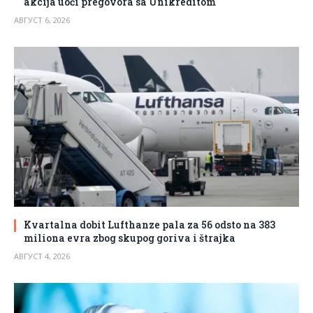
akcija uoči pregovora sa Unikreditom
АВГУСТ 6, 2026
Kvartalna dobit Lufthanze pala za 56 odsto na 383
miliona evra zbog skupog goriva i štrajka
АВГУСТ 4, 2026