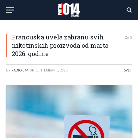
Francuska uvela zabranu svih
0
nikotinskih proizvoda od marta
2026. godine
BY
RADIO 014
ON
СЕПТЕМБАР 6, 2025
SVET