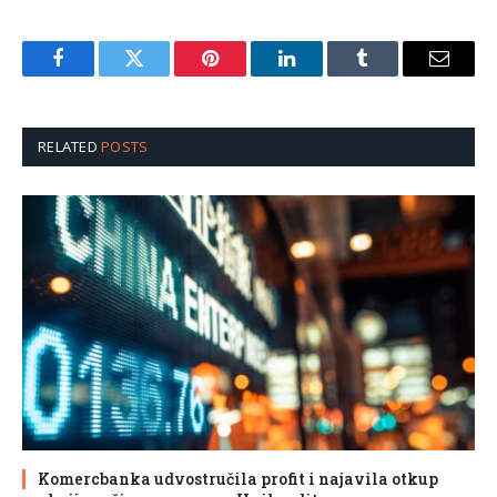
Facebook
Twitter
Pinterest
LinkedIn
Tumblr
Email
RELATED
POSTS
Komercbanka udvostručila profit i najavila otkup