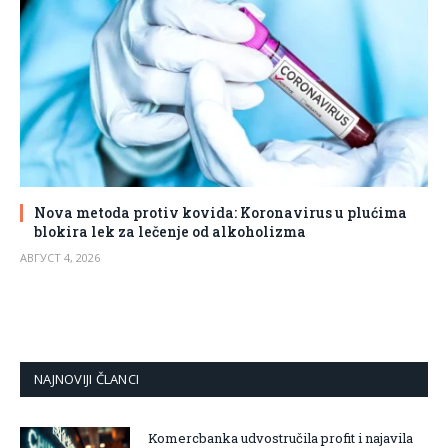
Nova metoda protiv kovida: Koronavirus u plućima
blokira lek za lečenje od alkoholizma
АВГУСТ 4, 2026
NAJNOVIJI ČLANCI
Komercbanka udvostručila profit i najavila