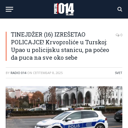
TINEJDŽER (16) IZREŠETAO
0
POLICAJCE! Krvoproliće u Turskoj:
Upao u policijsku stanicu, pa počeo
da puca na sve oko sebe
BY
RADIO 014
ON
СЕПТЕМБАР 8, 2025
SVET