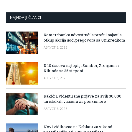
NAJNOVIJI ČLANCI
Komercbanka udvostručila profit i najavila
otkup akcija uoči pregovora sa Unikreditom
АВГУСТ 6, 2026
U 10 časova najtopliji Sombor, Zrenjanin i
Kikinda sa 35 stepeni
АВГУСТ 6, 2026
Rakić: Evidentirane prijave za svih 30.000
turističkih vaučera za penzionere
АВГУСТ 6, 2026
Novi vidikovac na Kablaru za vikend
posetilo više od 3.000 posetilaca