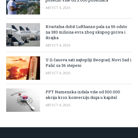
АВГУСТ 4, 2026
Kvartalna dobit Lufthanze pala za 56 odsto
na 383 miliona evra zbog skupog goriva i
štrajka
АВГУСТ 4, 2026
U 11 časova sati najtopliji Beograd, Novi Sad i
Palić sa 36 stepeni
АВГУСТ 4, 2026
PPT Namenska izdala više od 500.000
akcija kroz konverziju duga u kapital
АВГУСТ 4, 2026