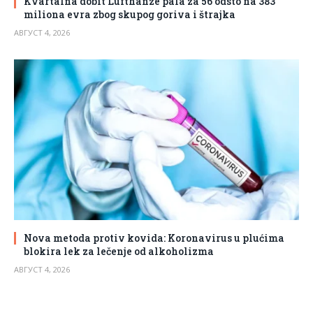
Kvartalna dobit Lufthanze pala za 56 odsto na 383
miliona evra zbog skupog goriva i štrajka
АВГУСТ 4, 2026
Nova metoda protiv kovida: Koronavirus u plućima
blokira lek za lečenje od alkoholizma
АВГУСТ 4, 2026