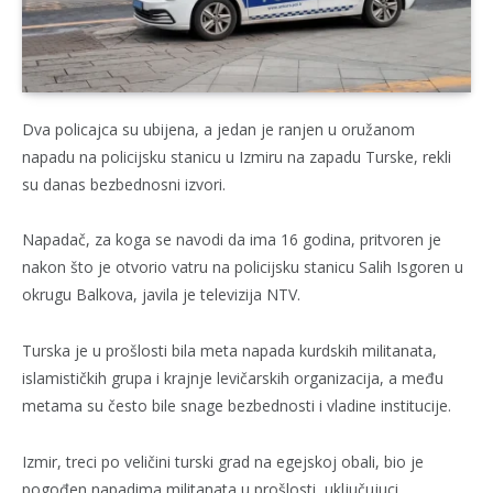
Dva policajca su ubijena, a jedan je ranjen u oružanom
napadu na policijsku stanicu u Izmiru na zapadu Turske, rekli
su danas bezbednosni izvori.
Napadač, za koga se navodi da ima 16 godina, pritvoren je
nakon što je otvorio vatru na policijsku stanicu Salih Isgoren u
okrugu Balkova, javila je televizija NTV.
Turska je u prošlosti bila meta napada kurdskih militanata,
islamističkih grupa i krajnje levičarskih organizacija, a među
metama su često bile snage bezbednosti i vladine institucije.
Izmir, treci po veličini turski grad na egejskoj obali, bio je
pogođen napadima militanata u prošlosti, uključujuci