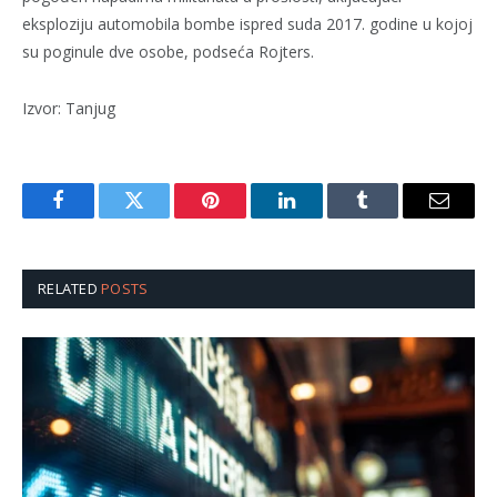
eksploziju automobila bombe ispred suda 2017. godine u kojoj
su poginule dve osobe, podseća Rojters.
Izvor: Tanjug
Facebook
Twitter
Pinterest
LinkedIn
Tumblr
Email
RELATED
POSTS