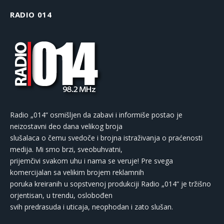
RADIO 014
Radio „014“ osmišljen da zabavi i informiše postao je
neizostavni deo dana velikog broja
slušalaca o čemu svedoče i brojna istraživanja o praćenosti
medija. Mi smo brzi, sveobuhvatni,
prijemčivi svakom uhu i nama se veruje! Pre svega
komercijalan sa velikim brojem reklamnih
poruka kreiranih u sopstvenoj produkciji Radio „014“ je tržišno
orjentisan, u trendu, oslobođen
svih predrasuda i uticaja, neophodan i zato slušan.