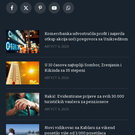
Facebook
X
Pinterest
YouTube
WhatsApp
(Twitter)
Komercbanka udvostručila profit i najavila
otkup akcija uoči pregovora sa Unikreditom
АВГУСТ 6, 2026
U 10 časova najtopliji Sombor, Zrenjanin i
Kikinda sa 35 stepeni
АВГУСТ 6, 2026
Rakić: Evidentirane prijave za svih 30.000
turističkih vaučera za penzionere
АВГУСТ 6, 2026
Novi vidikovac na Kablaru za vikend
posetilo više od 3.000 posetilaca