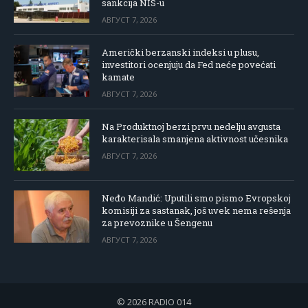
sankcija NIS-u
АВГУСТ 7, 2026
Američki berzanski indeksi u plusu,
investitori ocenjuju da Fed neće povećati
kamate
АВГУСТ 7, 2026
Na Produktnoj berzi prvu nedelju avgusta
karakterisala smanjena aktivnost učesnika
АВГУСТ 7, 2026
Neđo Mandić: Uputili smo pismo Evropskoj
komisiji za sastanak, još uvek nema rešenja
za prevoznike u Šengenu
АВГУСТ 7, 2026
© 2026 RADIO 014