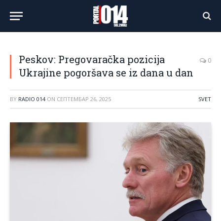
Peskov: Pregovaračka pozicija
0
Ukrajine pogoršava se iz dana u dan
BY
RADIO 014
ON
СЕПТЕМБАР 26, 2025
SVET