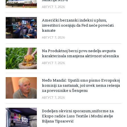
АВГУСТ 7, 2026
Američki berzanski indeksi u plusu,
investitori ocenjuju da Fed neće povećati
kamate
АВГУСТ 7, 2026
Na Produktnoj berzi prvu nedelju avgusta
karakterisala smanjena aktivnost učesnika
АВГУСТ 7, 2026
Neđo Mandić: Uputili smo pismo Evropskoj
komisiji za sastanak, još uvek nema rešenja
za prevoznike u Šengenu
АВГУСТ 7, 2026
Dodeljen okvirni sporazum,uniforme za
Ekspo radiće Luss Textile i Modni atelje
Biljana Tipsarević