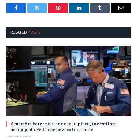
Facebook
Twitter
Pinterest
LinkedIn
Tumblr
Email
RELATED
POSTS
Američki berzanski indeksi u plusu, investitori
ocenjuju da Fed neće povećati kamate