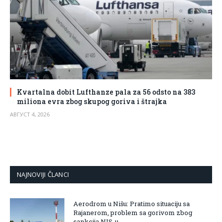
Kvartalna dobit Lufthanze pala za 56 odsto na 383
miliona evra zbog skupog goriva i štrajka
АВГУСТ 4, 2026
NAJNOVIJI ČLANCI
Aerodrom u Nišu: Pratimo situaciju sa
Rajanerom, problem sa gorivom zbog
sankcija NIS-u