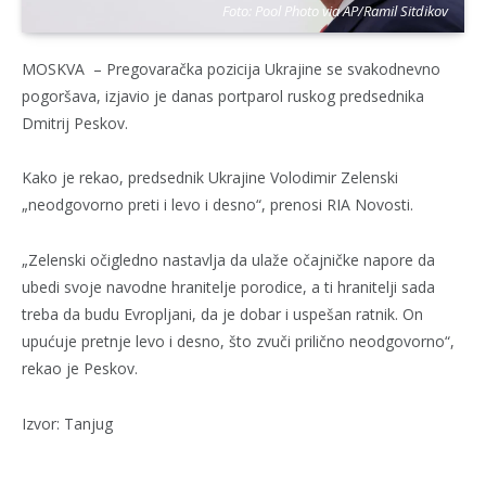
Foto: Pool Photo via AP/Ramil Sitdikov
MOSKVA – Pregovaračka pozicija Ukrajine se svakodnevno
pogoršava, izjavio je danas portparol ruskog predsednika
Dmitrij Peskov.
Kako je rekao, predsednik Ukrajine Volodimir Zelenski
„neodgovorno preti i levo i desno“, prenosi RIA Novosti.
„Zelenski očigledno nastavlja da ulaže očajničke napore da
ubedi svoje navodne hranitelje porodice, a ti hranitelji sada
treba da budu Evropljani, da je dobar i uspešan ratnik. On
upućuje pretnje levo i desno, što zvuči prilično neodgovorno“,
rekao je Peskov.
Izvor: Tanjug