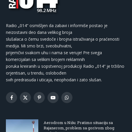
Radio „014“ osmišljen da zabavi i informiše postao je
neizostavni deo dana velikog broja
slušalaca o čemu svedoče i brojna istraživanja o praćenosti
medija. Mi smo brzi, sveobuhvatni,
prijemčivi svakom uhu i nama se veruje! Pre svega
komercijalan sa velikim brojem reklamnih
poruka kreiranih u sopstvenoj produkciji Radio „014“ je tržišno
orjentisan, u trendu, oslobođen
svih predrasuda i uticaja, neophodan i zato slušan.
Facebook
X
Pinterest
YouTube
WhatsApp
(Twitter)
Aerodrom u Nišu: Pratimo situaciju sa
Rajanerom, problem sa gorivom zbog