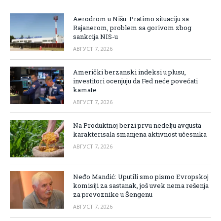
Aerodrom u Nišu: Pratimo situaciju sa
Rajanerom, problem sa gorivom zbog
sankcija NIS-u
АВГУСТ 7, 2026
Američki berzanski indeksi u plusu,
investitori ocenjuju da Fed neće povećati
kamate
АВГУСТ 7, 2026
Na Produktnoj berzi prvu nedelju avgusta
karakterisala smanjena aktivnost učesnika
АВГУСТ 7, 2026
Neđo Mandić: Uputili smo pismo Evropskoj
komisiji za sastanak, još uvek nema rešenja
za prevoznike u Šengenu
АВГУСТ 7, 2026