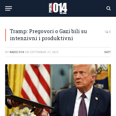
Tramp: Pregovori o Gazi bili su
0
intenzivni i produktivni
BY
RADIO 014
ON
СЕПТЕМБАР 27, 2025
SVET