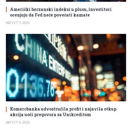
Američki berzanski indeksi u plusu, investitori
ocenjuju da Fed neće povećati kamate
АВГУСТ 7, 2026
Komercbanka udvostručila profit i najavila otkup
akcija uoči pregovora sa Unikreditom
АВГУСТ 6, 2026