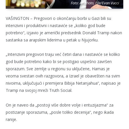
Foto: AP Photo, File/Evan Vucci
VAŠINGTON – Pregovori o okončanju borbi u Gazi bili su
intenzivni i produktivni i nastaviće se „koliko god bude
potrebno“, izjavio je američki predsednik Donald Tramp nakon
sastanka sa arapskim liderima u petak u Njujorku.
„Intenzivni pregovori traju već četiri dana i nastaviće se koliko
god bude potrebno kako bi se postigao uspešno završen
sporazum. Sve zemlje u regionu su uključene, Hamas je
veoma svestan ovih razgovora, a Izrael je obavešten na svim
nivoima, uključujući i premijera Bibija Netanjahua“, napisao je
Tramp na svojoj mreži Truth Social.
On je naveo da „postoji više dobre volje i entuzijazma“ za
postizanje sporazuma, „posle toliko decenija“, nego ikada
ranije.