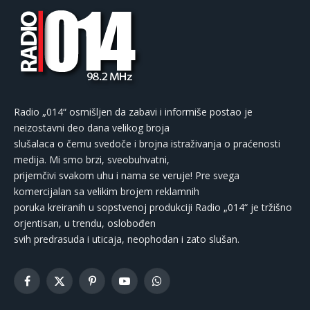
Radio „014“ osmišljen da zabavi i informiše postao je
neizostavni deo dana velikog broja
slušalaca o čemu svedoče i brojna istraživanja o praćenosti
medija. Mi smo brzi, sveobuhvatni,
prijemčivi svakom uhu i nama se veruje! Pre svega
komercijalan sa velikim brojem reklamnih
poruka kreiranih u sopstvenoj produkciji Radio „014“ je tržišno
orjentisan, u trendu, oslobođen
svih predrasuda i uticaja, neophodan i zato slušan.
Facebook
X
Pinterest
YouTube
WhatsApp
(Twitter)