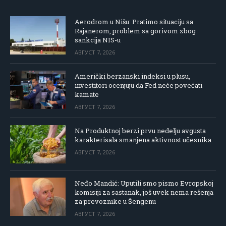
Aerodrom u Nišu: Pratimo situaciju sa
Rajanerom, problem sa gorivom zbog
sankcija NIS-u
АВГУСТ 7, 2026
Američki berzanski indeksi u plusu,
investitori ocenjuju da Fed neće povećati
kamate
АВГУСТ 7, 2026
Na Produktnoj berzi prvu nedelju avgusta
karakterisala smanjena aktivnost učesnika
АВГУСТ 7, 2026
Neđo Mandić: Uputili smo pismo Evropskoj
komisiji za sastanak, još uvek nema rešenja
za prevoznike u Šengenu
АВГУСТ 7, 2026