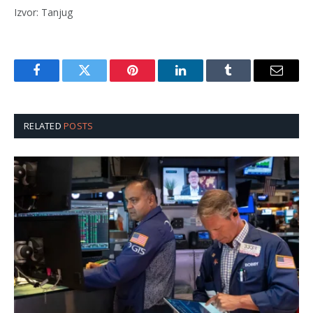
Izvor: Tanjug
Facebook
Twitter
Pinterest
LinkedIn
Tumblr
Email
RELATED
POSTS