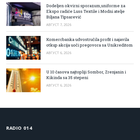
Dodeljen okvirni sporazum,uniforme za
Ekspo radiće Luss Textile i Modni atelje
Biljana Tipsarević
АВГУСТ 7, 2026
Komercbanka udvostručila profit i najavila
otkup akcija uoči pregovora sa Unikreditom
АВГУСТ 6, 2026
U 10 časova najtopliji Sombor, Zrenjanin i
Kikinda sa 35 stepeni
АВГУСТ 6, 2026
RADIO 014