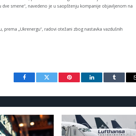
di u dve smene“, navedeno je u saopštenju kompanije objavljenom na
su, prema „Ukrenergu“, radovi otežani zbog nastavka vazdušnih
Facebook
Twitter
Pinterest
LinkedIn
Tumblr