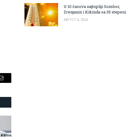
U 10 časova najtopliji Sombor,
Zrenjanin i Kikinda sa 35 stepeni
АВГУСТ 6, 2026
Email