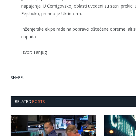
napajanja. U Černigovskoj oblasti uvedeni su satni preki
Fejsbuku, preneo je Ukrinform.
Inženjerske ekipe rade na popravci oštećene opreme, ali 
napada.
Izvor: Tanjug
SHARE.
RELATED
POSTS