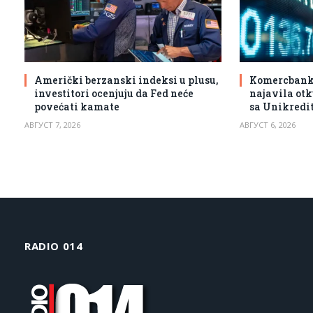
Američki berzanski indeksi u plusu,
Komercbanka 
investitori ocenjuju da Fed neće
najavila otk
povećati kamate
sa Unikredi
АВГУСТ 7, 2026
АВГУСТ 6, 2026
RADIO 014