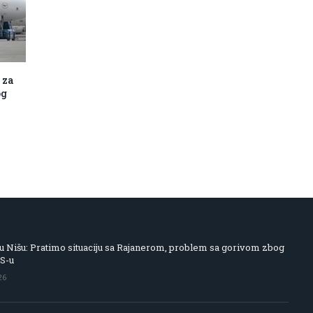
 za
og
 Nišu: Pratimo situaciju sa Rajanerom, problem sa gorivom zbog
IS-u
26