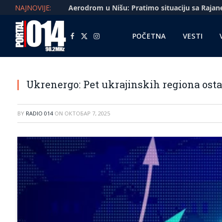
NAJNOVIJE:
POČETNA
VESTI
Facebook
X
Instagram
(Twitter)
Ukrenergo: Pet ukrajinskih regiona osta
BY
RADIO 014
ON
ОКТОБАР 7, 2025