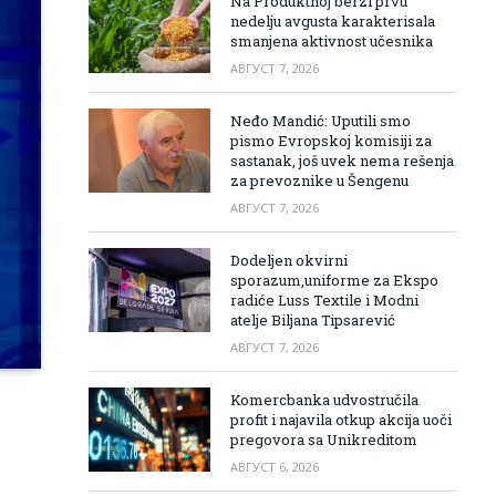
Na Produktnoj berzi prvu
nedelju avgusta karakterisala
smanjena aktivnost učesnika
АВГУСТ 7, 2026
Neđo Mandić: Uputili smo
pismo Evropskoj komisiji za
sastanak, još uvek nema rešenja
za prevoznike u Šengenu
АВГУСТ 7, 2026
Dodeljen okvirni
sporazum,uniforme za Ekspo
radiće Luss Textile i Modni
atelje Biljana Tipsarević
АВГУСТ 7, 2026
Komercbanka udvostručila
profit i najavila otkup akcija uoči
pregovora sa Unikreditom
АВГУСТ 6, 2026