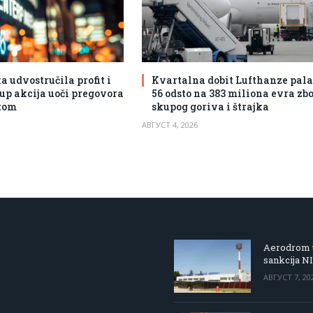
udvostručila profit i
Kvartalna dobit Lufthanze pala
up akcija uoči pregovora
56 odsto na 383 miliona evra zb
tom
skupog goriva i štrajka
АВГУСТ 4, 2026
Aerodrom u
sankcija N
АВГУСТ 7, 20