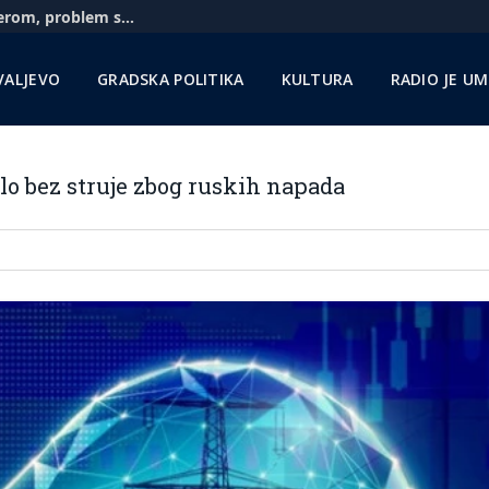
Aerodrom u Nišu: Pratimo situaciju sa Rajanerom, problem sa gorivom zbog sankcija NIS-u
VALJEVO
GRADSKA POLITIKA
KULTURA
RADIO JE U
lo bez struje zbog ruskih napada