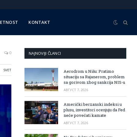
METNOST
KONTAKT
0
NAJNOVIJI ČLANCI
SVET
Aerodrom u Nišu: Pratimo
situaciju sa Rajanerom, problem
sa gorivom zbog sankcija NIS-u
АВГУСТ 7, 2026
Američki berzanski indeksi u
plusu, investitori ocenjuju da Fed
neće povećati kamate
АВГУСТ 7, 2026