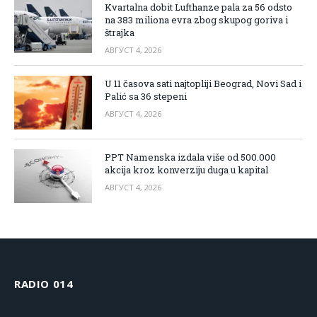
Kvartalna dobit Lufthanze pala za 56 odsto
na 383 miliona evra zbog skupog goriva i
štrajka
АВГУСТ 4, 2026
U 11 časova sati najtopliji Beograd, Novi Sad i
Palić sa 36 stepeni
АВГУСТ 4, 2026
PPT Namenska izdala više od 500.000
akcija kroz konverziju duga u kapital
АВГУСТ 4, 2026
RADIO 014