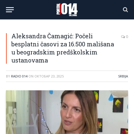
Aleksandra Čamagić: Počeli
0
besplatni časovi za 16.500 mališana
u beogradskim predškolskim
ustanovama
BY
RADIO 014
ON
ОКТОБАР 23, 2025
SRBIJA