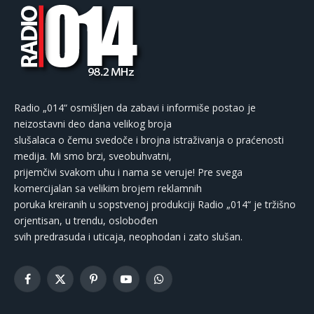
Radio „014“ osmišljen da zabavi i informiše postao je
neizostavni deo dana velikog broja
slušalaca o čemu svedoče i brojna istraživanja o praćenosti
medija. Mi smo brzi, sveobuhvatni,
prijemčivi svakom uhu i nama se veruje! Pre svega
komercijalan sa velikim brojem reklamnih
poruka kreiranih u sopstvenoj produkciji Radio „014“ je tržišno
orjentisan, u trendu, oslobođen
svih predrasuda i uticaja, neophodan i zato slušan.
Facebook
X
Pinterest
YouTube
WhatsApp
(Twitter)