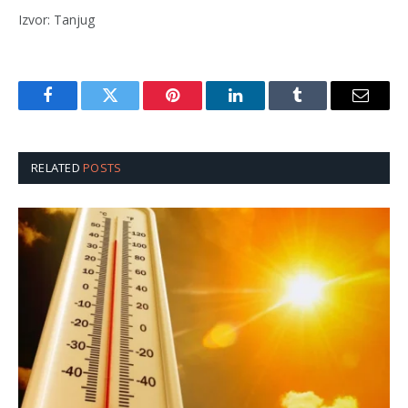
Izvor: Tanjug
Facebook
Twitter
Pinterest
LinkedIn
Tumblr
Email
RELATED
POSTS