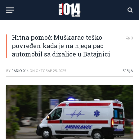
Hitna pomoć: Muškarac teško
0
povređen kada je na njega pao
automobil sa dizalice u Batajnici
BY
RADIO 014
ON
ОКТОБАР 25, 2025
SRBIJA