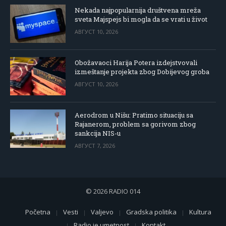
Nekada najpopularnija društvena mreža
sveta Majspejs bi mogla da se vrati u život
АВГУСТ 10, 2026
Obožavaoci Harija Potera izdejstvovali
izmeštanje projekta zbog Dobijevog groba
АВГУСТ 10, 2026
Aerodrom u Nišu: Pratimo situaciju sa
Rajanerom, problem sa gorivom zbog
sankcija NIS-u
АВГУСТ 7, 2026
© 2026 RADIO 014
Početna
Vesti
Valjevo
Gradska politika
Kultura
Radio je umetnost
Kontakt