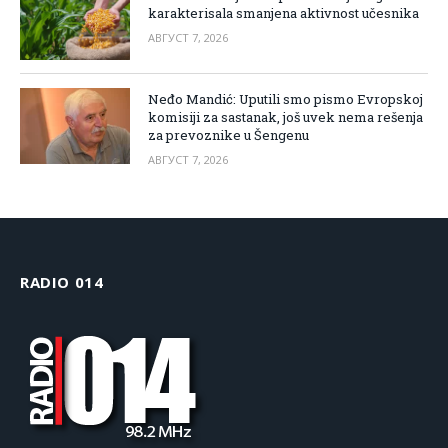
karakterisala smanjena aktivnost učesnika
АВГУСТ 7, 2026
Neđo Mandić: Uputili smo pismo Evropskoj
komisiji za sastanak, još uvek nema rešenja
za prevoznike u Šengenu
АВГУСТ 7, 2026
RADIO 014