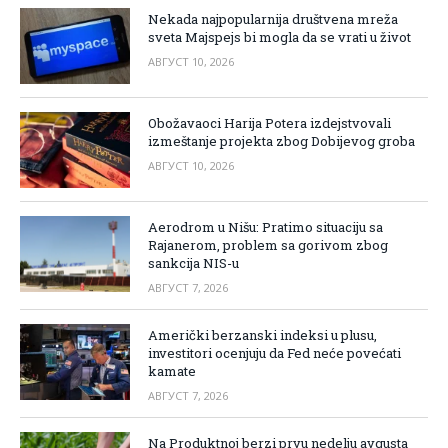
Nekada najpopularnija društvena mreža
sveta Majspejs bi mogla da se vrati u život
АВГУСТ 10, 2026
Obožavaoci Harija Potera izdejstvovali
izmeštanje projekta zbog Dobijevog groba
АВГУСТ 10, 2026
Aerodrom u Nišu: Pratimo situaciju sa
Rajanerom, problem sa gorivom zbog
sankcija NIS-u
АВГУСТ 7, 2026
Američki berzanski indeksi u plusu,
investitori ocenjuju da Fed neće povećati
kamate
АВГУСТ 7, 2026
Na Produktnoj berzi prvu nedelju avgusta