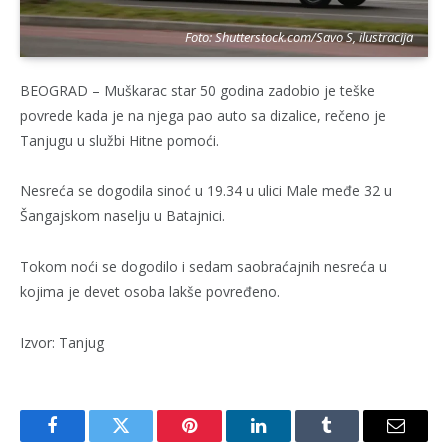
Foto: Shutterstock.com/Savo S, ilustracija
BEOGRAD – Muškarac star 50 godina zadobio je teške
povrede kada je na njega pao auto sa dizalice, rečeno je
Tanjugu u službi Hitne pomoći.
Nesreća se dogodila sinoć u 19.34 u ulici Male međe 32 u
Šangajskom naselju u Batajnici.
Tokom noći se dogodilo i sedam saobraćajnih nesreća u
kojima je devet osoba lakše povređeno.
Izvor: Tanjug
Facebook
Twitter
Pinterest
LinkedIn
Tumblr
Email