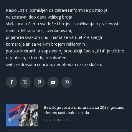
Radio „014“ osmišljen da zabavi i informiše postao je
neizostavni deo dana velikog broja
slušalaca o čemu svedoče i brojna istraživanja o praćenosti
medija. Mi smo brzi, sveobuhvatni,
prijemčivi svakom uhu i nama se veruje! Pre svega
komercijalan sa velikim brojem reklamnih
poruka kreiranih u sopstvenoj produkciji Radio „014“ je tržišno
orjentisan, u trendu, oslobođen
svih predrasuda i uticaja, neophodan i zato slušan.
Facebook
X
Pinterest
YouTube
WhatsApp
(Twitter)
Bez dogovora o minimalcu za 2027. godinu,
sledeći sastanak u sredu
АВГУСТ 10, 2026