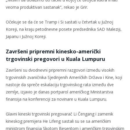
veoma produktivan sastanak“, rekao je Grir.
Očekuje se da će se Tramp i Si sastati u četvrtak u Južnoj
Koreji, na kraju petodnevne posete predsednika SAD Maleziji,
Japanu i Južnoj Koreji.
Završeni pripremni kinesko-američki
trgovinski pregovori u Kuala Lumpuru
Završeni su dvodnevni pripremni razgovori između visokih
trgovinskih zvaničnika Sjedinjenih Američkih Država i Kine, koji
nastoje da spreče eskalaciju trgovinskog rata između dve
zemlje, izjavio je danas portparol američkog Ministarstva
finansija na konferenciji za novinare u Kuala Lumpuru.
Glavni kineski trgovinski pregovarač Li Čengang i zamenik
kineskog premijera He Lifeng sastali su se sa američkim
ministrom finansija Skotom Besentom i američkim trgovinskim