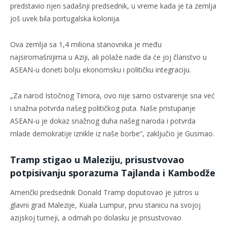
predstavio njen sadašnji predsednik, u vreme kada je ta zemlja
još uvek bila portugalska kolonija.
Ova zemlja sa 1,4 miliona stanovnika je među
najsiromašnijima u Aziji, ali polaže nade da će joj članstvo u
ASEAN-u doneti bolju ekonomsku i političku integraciju.
„Za narod Istočnog Timora, ovo nije samo ostvarenje sna već
i snažna potvrda našeg političkog puta. Naše pristupanje
ASEAN-u je dokaz snažnog duha našeg naroda i potvrda
mlade demokratije iznikle iz naše borbe“, zaključio je Gusmao.
Tramp stigao u Maleziju, prisustvovao
potpisivanju sporazuma Tajlanda i Kambodže
Američki predsednik Donald Tramp doputovao je jutros u
glavni grad Malezije, Kuala Lumpur, prvu stanicu na svojoj
azijskoj turneji, a odmah po dolasku je prisustvovao