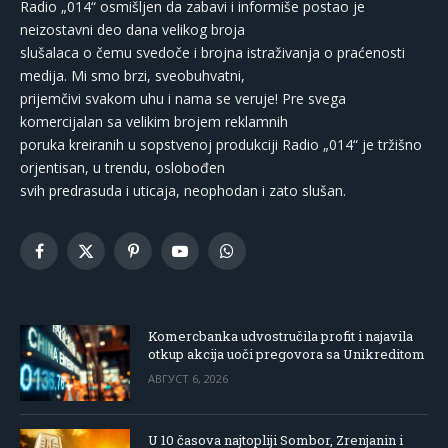
Radio „014“ osmišljen da zabavi i informiše postao je
neizostavni deo dana velikog broja
slušalaca o čemu svedoče i brojna istraživanja o praćenosti
medija. Mi smo brzi, sveobuhvatni,
prijemčivi svakom uhu i nama se veruje! Pre svega
komercijalan sa velikim brojem reklamnih
poruka kreiranih u sopstvenoj produkciji Radio „014“ je tržišno
orjentisan, u trendu, oslobođen
svih predrasuda i uticaja, neophodan i zato slušan.
Facebook
X
Pinterest
YouTube
WhatsApp
(Twitter)
Komercbanka udvostručila profit i najavila
otkup akcija uoči pregovora sa Unikreditom
АВГУСТ 6, 2026
U 10 časova najtopliji Sombor, Zrenjanin i