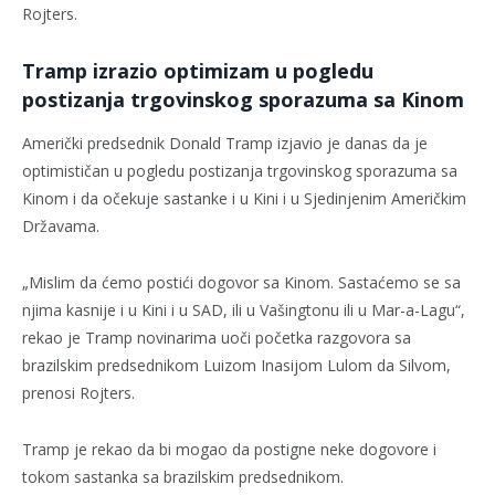
Rojters.
Tramp izrazio optimizam u pogledu
postizanja trgovinskog sporazuma sa Kinom
Američki predsednik Donald Tramp izjavio je danas da je
optimističan u pogledu postizanja trgovinskog sporazuma sa
Kinom i da očekuje sastanke i u Kini i u Sjedinjenim Američkim
Državama.
„Mislim da ćemo postići dogovor sa Kinom. Sastaćemo se sa
njima kasnije i u Kini i u SAD, ili u Vašingtonu ili u Mar-a-Lagu“,
rekao je Tramp novinarima uoči početka razgovora sa
brazilskim predsednikom Luizom Inasijom Lulom da Silvom,
prenosi Rojters.
Tramp je rekao da bi mogao da postigne neke dogovore i
tokom sastanka sa brazilskim predsednikom.