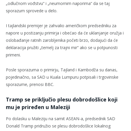
„odlučnom vođstvu“ i „neumornim naporima“ da se taj
sporazum sprovede u delo.
I tajlandski premijer je zahvalio američkom predsedniku za
napore u postizanju primirja i obećao da će uklanjanje oružja i
oslobađanje ratnih zarobljenika početi brzo, dodajući da će
deklaracija pružiti „temelj za trajni mir“ ako se u potpunosti
primeni.
Posle sporazuma o primirju, Tajland i Kambodža su danas,
pojedinačno, sa SAD u Kuala Lumpuru potpisali i trgovinske
sporazume, prenosi BBC.
Tramp se priključio plesu dobrodošlice koji
mu je priređen u Maleziji
Po dolasku u Maleziju na samit ASEAN-a, predsednik SAD
Donald Tramp pridružio se plesu dobrodošlice lokalnog