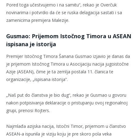
Pored toga učestvujemo i na samitu“, rekao je Overčuk
novinarima i potvrdio da će se ruska delagacija sastati i sa
zamenicima premijera Malezije.
Gusmao: Prijemom Istočnog Timora u ASEAN
ispisana je istorija
Premijer Istočnog Timora Šanana Gusmao izjavio je danas da
je prijemom Istočnog Timora u Asocijaciju nacija jugoistočne
Azije (ASEAN), čime je ta zemlja postala 11. članica te
organizacije, „ispisana istorija“.
„Naš put do članstva je bio dug“, rekao je Gusmao u govoru
nakon potpisivanja deklaracije o pristupanju ovoj regionalnoj
grupi, prenosi Rojters.
Najmlađa azijska nacija, Istočni Timor, prijemom u članstvo
ASEAN-a ispunila je viziju koju je pre skoro pola veka