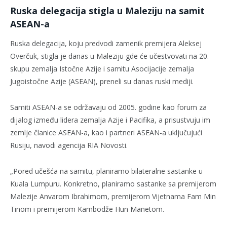
Ruska delegacija stigla u Maleziju na samit
ASEAN-a
Ruska delegacija, koju predvodi zamenik premijera Aleksej
Overčuk, stigla je danas u Maleziju gde će učestvovati na 20.
skupu zemalja Istočne Azije i samitu Asocijacije zemalja
Jugoistočne Azije (ASEAN), preneli su danas ruski mediji.
Samiti ASEAN-a se održavaju od 2005. godine kao forum za
dijalog između lidera zemalja Azije i Pacifika, a prisustvuju im
zemlje članice ASEAN-a, kao i partneri ASEAN-a uključujući
Rusiju, navodi agencija RIA Novosti.
„Pored učešća na samitu, planiramo bilateralne sastanke u
Kuala Lumpuru. Konkretno, planiramo sastanke sa premijerom
Malezije Anvarom Ibrahimom, premijerom Vijetnama Fam Min
Tinom i premijerom Kambodže Hun Manetom.