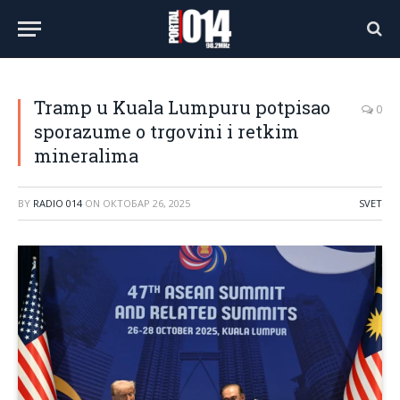
Tramp u Kuala Lumpuru potpisao
0
sporazume o trgovini i retkim
mineralima
BY
RADIO 014
ON
ОКТОБАР 26, 2025
SVET