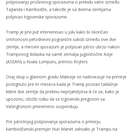
potpisivanju proširenog sporazuma o prekidu vatre između
Tajlanda i Kambodže, a takođe je sa dvema zemljama
potpisao trgovinske sporazume.
Tramp je prvi put intervenisao u julu kako bi okončao
smrtonosni petodnevni pogranični sukob između ove dve
zemlje, a mirovni sporazum je potpisan jutros ubrzo nakon
Trampovog dolaska na samit zemalja jugoistočne Azije
(ASEAN) u Kuala Lumpuru, prenosi Rojters.
Ovaj skup u glavnom gradu Malezije se nadovezuje na primirje
postignuto pre tri meseca kada je Tramp pozvao tadašnje
lidere dve zemlje da prekinu neprijateljstva ili će se, kako je
upozorio, izložiti riziku da se trgovinski pregovori sa
Vašingtonom privremeno suspenduju.
Pre jutrošnjeg potpisivanja sporazuma o primirju,
kambodžanski premijer Hun Manet zahvalio je Trampu na