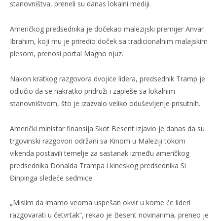
stanovništva, preneli su danas lokalni mediji.
Američkog predsednika je dočekao malezijski premijer Anvar
Ibrahim, koji mu je priredio doček sa tradicionalnim malajskim
plesom, prenosi portal Magno njuz.
Nakon kratkog razgovora dvojice lidera, predsednik Tramp je
odlučio da se nakratko pridruži i zapleše sa lokalnim
stanovništvom, što je izazvalo veliko oduševljenje prisutnih.
Američki ministar finansija Skot Besent izjavio je danas da su
trgovinski razgovori održani sa Kinom u Maleziji tokom
vikenda postavili temelje za sastanak između američkog
predsednika Donalda Trampa i kineskog predsednika Si
Đinpinga sledeće sedmice.
„Mislim da imamo veoma uspešan okvir u kome će lideri
razgovarati u četvrtak“, rekao je Besent novinarima, preneo je