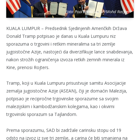
Foto: Pool Photo via AP/Mohd Rasfan
KUALA LUMPUR – Predsednik Sjedinjenih Američkih Država
Donald Tramp potpisao je danas u Kuala Lumpuru niz
sporazuma o trgovini i retkim mineralima sa tri zemlje
jugoistočne Azije, nastojeći da diverzifikuje lance snabdevanja,
nakon strožih ograničenja izvoza retkih zemnih minerala iz
Kine, prenosi Rojters.
Tramp, koji u Kuala Lumpuru prisustvuje samitu Asocijacije
zemalja jugoistočne Azije (ASEAN), čiji je domaćin Malezija,
potpisao je recipročne trgovinske sporazume sa svojim
malezijskim i kambodžanskim kolegama, kao i okvirni
trgovinski sporazum sa Tajlandom.
Prema sporazumu, SAD bi zadržale carinsku stopu od 19
odsto na izvoz iz sve tri zemlje, a carina će biti smanjena na