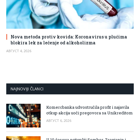
Nova metoda protiv kovida: Koronavirus u plućima
blokira lek za lečenje od alkoholizma
АВГУСТ 4, 2026
NAJNOVIJI ČLANCI
Komercbanka udvostručila profit i najavila
otkup akcija uoči pregovora sa Unikreditom
АВГУСТ 6, 2026
U 10 časova najtopliji Sombor, Zrenjanin i