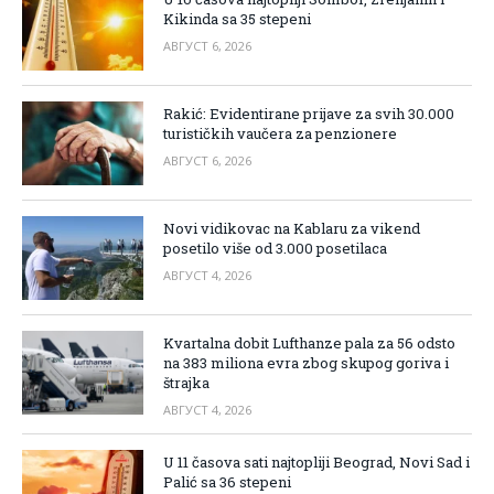
Kikinda sa 35 stepeni
АВГУСТ 6, 2026
Rakić: Evidentirane prijave za svih 30.000
turističkih vaučera za penzionere
АВГУСТ 6, 2026
Novi vidikovac na Kablaru za vikend
posetilo više od 3.000 posetilaca
АВГУСТ 4, 2026
Kvartalna dobit Lufthanze pala za 56 odsto
na 383 miliona evra zbog skupog goriva i
štrajka
АВГУСТ 4, 2026
U 11 časova sati najtopliji Beograd, Novi Sad i
Palić sa 36 stepeni