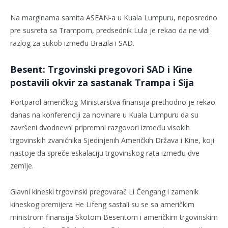
Na marginama samita ASEAN-a u Kuala Lumpuru, neposredno
pre susreta sa Trampom, predsednik Lula je rekao da ne vidi
razlog za sukob između Brazila i SAD.
Besent: Trgovinski pregovori SAD i Kine
postavili okvir za sastanak Trampa i Sija
Portparol američkog Ministarstva finansija prethodno je rekao
danas na konferenciji za novinare u Kuala Lumpuru da su
završeni dvodnevni pripremni razgovori između visokih
trgovinskih zvaničnika Sjedinjenih Američkih Država i Kine, koji
nastoje da spreče eskalaciju trgovinskog rata između dve
zemlje.
Glavni kineski trgovinski pregovarač Li Čengang i zamenik
kineskog premijera He Lifeng sastali su se sa američkim
ministrom finansija Skotom Besentom i američkim trgovinskim