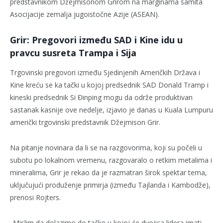
predstavnikom Džejmisonom Grirom na marginama samita
Asocijacije zemalja jugoistočne Azije (ASEAN).
Grir: Pregovori između SAD i Kine idu u
pravcu susreta Trampa i Sija
Trgovinski pregovori između Sjedinjenih Američkih Država i
Kine kreću se ka tački u kojoj predsednik SAD Donald Tramp i
kineski predsednik Si Đinping mogu da održe produktivan
sastanak kasnije ove nedelje, izjavio je danas u Kuala Lumpuru
američki trgovinski predstavnik Džejmison Grir.
Na pitanje novinara da li se na razgovorima, koji su počeli u
subotu po lokalnom vremenu, razgovaralo o retkim metalima i
mineralima, Grir je rekao da je razmatran širok spektar tema,
uključujući produženje primirja (između Tajlanda i Kambodže),
prenosi Rojters.
„Mislim da dolazimo do tačke u kojoj će dvojica lidera imati