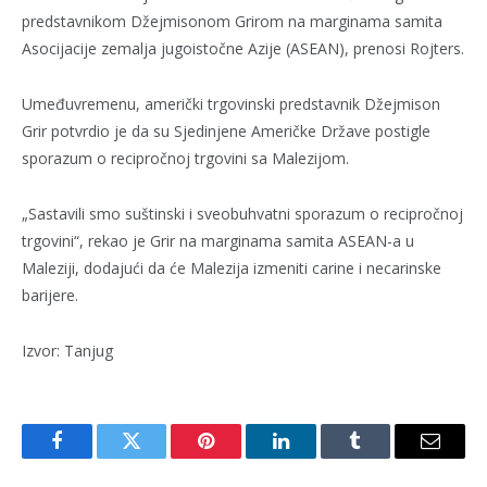
predstavnikom Džejmisonom Grirom na marginama samita
Asocijacije zemalja jugoistočne Azije (ASEAN), prenosi Rojters.
Umeđuvremenu, američki trgovinski predstavnik Džejmison
Grir potvrdio je da su Sjedinjene Američke Države postigle
sporazum o recipročnoj trgovini sa Malezijom.
„Sastavili smo suštinski i sveobuhvatni sporazum o recipročnoj
trgovini“, rekao je Grir na marginama samita ASEAN-a u
Maleziji, dodajući da će Malezija izmeniti carine i necarinske
barijere.
Izvor: Tanjug
Facebook
Twitter
Pinterest
LinkedIn
Tumblr
Email