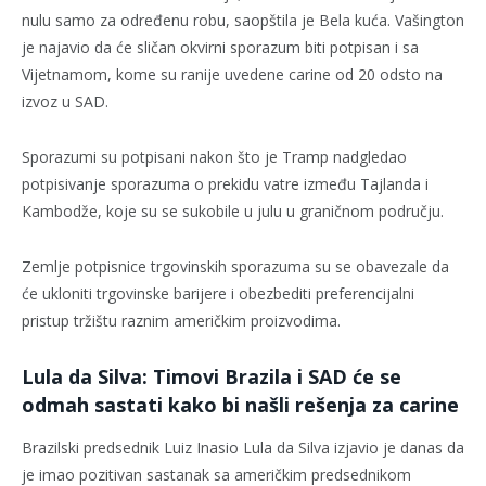
nulu samo za određenu robu, saopštila je Bela kuća. Vašington
je najavio da će sličan okvirni sporazum biti potpisan i sa
Vijetnamom, kome su ranije uvedene carine od 20 odsto na
izvoz u SAD.
Sporazumi su potpisani nakon što je Tramp nadgledao
potpisivanje sporazuma o prekidu vatre između Tajlanda i
Kambodže, koje su se sukobile u julu u graničnom području.
Zemlje potpisnice trgovinskih sporazuma su se obavezale da
će ukloniti trgovinske barijere i obezbediti preferencijalni
pristup tržištu raznim američkim proizvodima.
Lula da Silva: Timovi Brazila i SAD će se
odmah sastati kako bi našli rešenja za carine
Brazilski predsednik Luiz Inasio Lula da Silva izjavio je danas da
je imao pozitivan sastanak sa američkim predsednikom