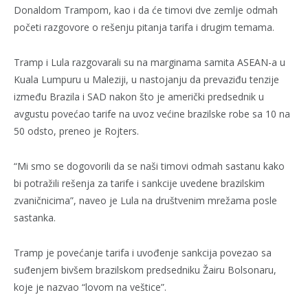
Donaldom Trampom, kao i da će timovi dve zemlje odmah
početi razgovore o rešenju pitanja tarifa i drugim temama.
Tramp i Lula razgovarali su na marginama samita ASEAN-a u
Kuala Lumpuru u Maleziji, u nastojanju da prevaziđu tenzije
između Brazila i SAD nakon što je američki predsednik u
avgustu povećao tarife na uvoz većine brazilske robe sa 10 na
50 odsto, preneo je Rojters.
“Mi smo se dogovorili da se naši timovi odmah sastanu kako
bi potražili rešenja za tarife i sankcije uvedene brazilskim
zvaničnicima”, naveo je Lula na društvenim mrežama posle
sastanka.
Tramp je povećanje tarifa i uvođenje sankcija povezao sa
suđenjem bivšem brazilskom predsedniku Žairu Bolsonaru,
koje je nazvao “lovom na veštice”.