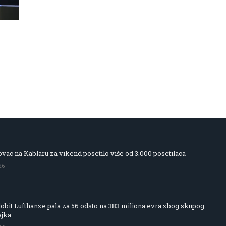
vac na Kablaru za vikend posetilo više od 3.000 posetilaca
26
obit Lufthanze pala za 56 odsto na 383 miliona evra zbog skupog
ajka