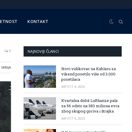
METNOST
KONTAKT
0
NAJNOVIJI ČLANCI
SRBIJA
Novi vidikovac na Kablaru za
vikend posetilo više od 3.000
posetilaca
АВГУСТ 4, 2026
Kvartalna dobit Lufthanze pala
za 56 odsto na 383 miliona evra
zbog skupog goriva i štrajka
АВГУСТ 4, 2026