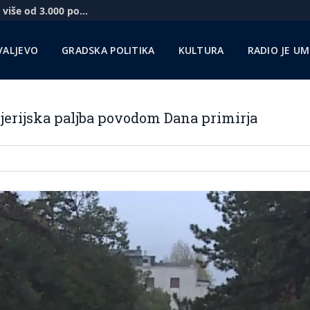
Novi vidikovac na Kablaru za vikend posetilo više od 3.000 posetilaca
VALJEVO
GRADSKA POLITIKA
KULTURA
RADIO JE U
erijska paljba povodom Dana primirja