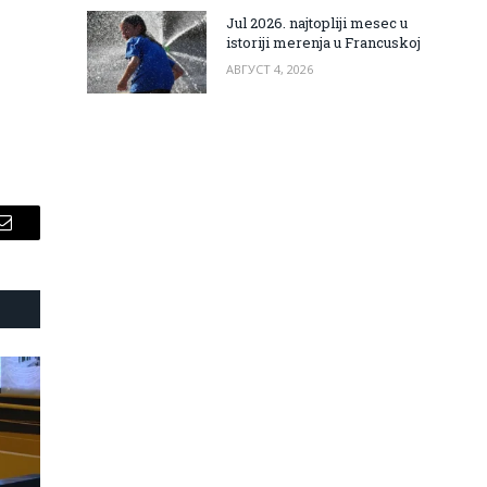
Jul 2026. najtopliji mesec u
istoriji merenja u Francuskoj
АВГУСТ 4, 2026
Email