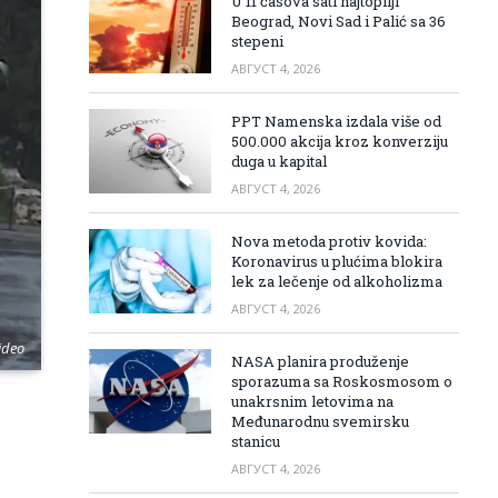
U 11 časova sati najtopliji
Beograd, Novi Sad i Palić sa 36
stepeni
АВГУСТ 4, 2026
PPT Namenska izdala više od
500.000 akcija kroz konverziju
duga u kapital
АВГУСТ 4, 2026
Nova metoda protiv kovida:
Koronavirus u plućima blokira
lek za lečenje od alkoholizma
АВГУСТ 4, 2026
ideo
NASA planira produženje
sporazuma sa Roskosmosom o
unakrsnim letovima na
Međunarodnu svemirsku
stanicu
АВГУСТ 4, 2026