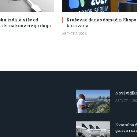
a izdala više od
Kruševac danas domaćin Ekspo
ja kroz konverziju duga
karavana
АВГУСТ 2, 2026
Novi vidiko
АВГУСТ 4, 20
Kvartalna d
goriva i štr