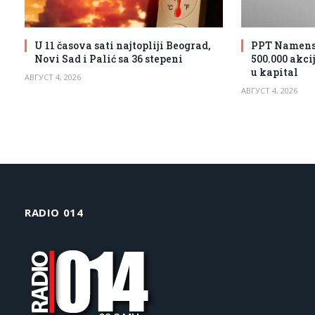
U 11 časova sati najtopliji Beograd,
PPT Namensk
Novi Sad i Palić sa 36 stepeni
500.000 akci
u kapital
АВГУСТ 4, 2026
АВГУСТ 4, 2026
RADIO 014