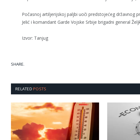
Počasnoj artiljerijskoj paljbi uoči predstojećeg državnog p
Jelić i komandant Garde Vojske Srbije brigadni general Želj
Izvor: Tanjug
SHARE.
RELATED
POSTS