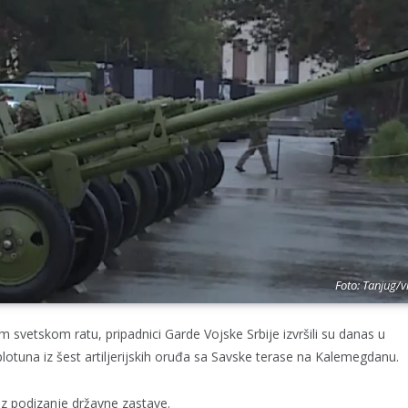
Foto: Tanjug/v
etskom ratu, pripadnici Garde Vojske Srbije izvršili su danas u
plotuna iz šest artiljerijskih oruđa sa Savske terase na Kalemegdanu.
uz podizanje državne zastave.