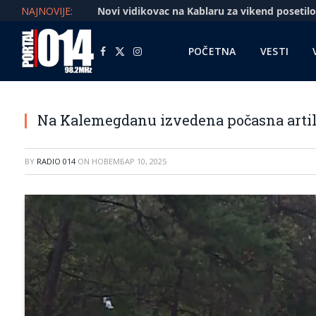
NAJNOVIJE:
POČETNA
VESTI
Facebook
X
Instagram
(Twitter)
Na Kalemegdanu izvedena počasna artilj
BY
RADIO 014
ON
НОВЕМБАР 10, 2025