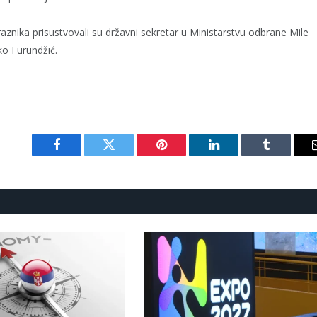
raznika prisustvovali su državni sekretar u Ministarstvu odbrane Mile
ko Furundžić.
Facebook
Twitter
Pinterest
LinkedIn
Tumblr