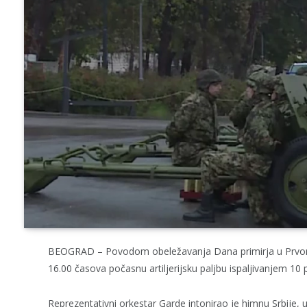
BEOGRAD – Povodom obeležavanja Dana primirja u Prvom sv
16.00 časova počasnu artiljerijsku paljbu ispaljivanjem 10 
Reprezentativni orkestar Garde intonirao je himnu Srbije, 