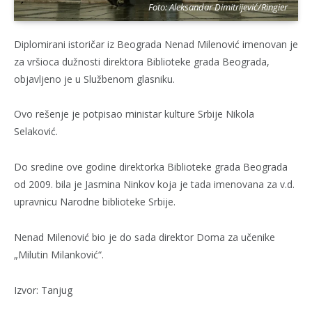
Foto: Aleksandar Dimitrijević/Ringier
Diplomirani istoričar iz Beograda Nenad Milenović imenovan je
za vršioca dužnosti direktora Biblioteke grada Beograda,
objavljeno je u Službenom glasniku.
Ovo rešenje je potpisao ministar kulture Srbije Nikola
Selaković.
Do sredine ove godine direktorka Biblioteke grada Beograda
od 2009. bila je Jasmina Ninkov koja je tada imenovana za v.d.
upravnicu Narodne biblioteke Srbije.
Nenad Milenović bio je do sada direktor Doma za učenike
„Milutin Milanković“.
Izvor: Tanjug