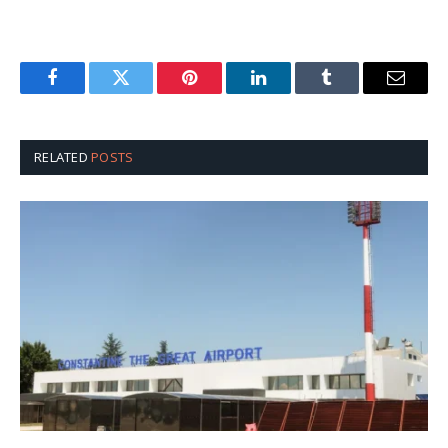
Facebook
Twitter
Pinterest
LinkedIn
Tumblr
Email
RELATED
POSTS