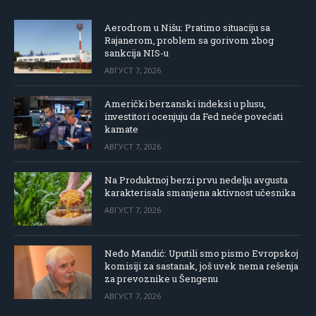
Aerodrom u Nišu: Pratimo situaciju sa
Rajanerom, problem sa gorivom zbog
sankcija NIS-u
АВГУСТ 7, 2026
Američki berzanski indeksi u plusu,
investitori ocenjuju da Fed neće povećati
kamate
АВГУСТ 7, 2026
Na Produktnoj berzi prvu nedelju avgusta
karakterisala smanjena aktivnost učesnika
АВГУСТ 7, 2026
Neđo Mandić: Uputili smo pismo Evropskoj
komisiji za sastanak, još uvek nema rešenja
za prevoznike u Šengenu
АВГУСТ 7, 2026