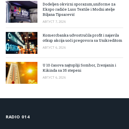
Dodeljen okvirni sporazum,uniforme za
Ekspo radiće Luss Textile i Modni atelje
Biljana Tipsarević
АВГУСТ 7, 2026
Komercbanka udvostručila profit i najavila
otkup akcija uoči pregovora sa Unikreditom
АВГУСТ 6, 2026
U 10 časova najtopliji Sombor, Zrenjanin i
Kikinda sa 35 stepeni
АВГУСТ 6, 2026
RADIO 014