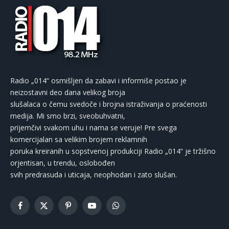
Radio „014“ osmišljen da zabavi i informiše postao je
neizostavni deo dana velikog broja
slušalaca o čemu svedoče i brojna istraživanja o praćenosti
medija. Mi smo brzi, sveobuhvatni,
prijemčivi svakom uhu i nama se veruje! Pre svega
komercijalan sa velikim brojem reklamnih
poruka kreiranih u sopstvenoj produkciji Radio „014“ je tržišno
orjentisan, u trendu, oslobođen
svih predrasuda i uticaja, neophodan i zato slušan.
Facebook
X
Pinterest
YouTube
WhatsApp
(Twitter)