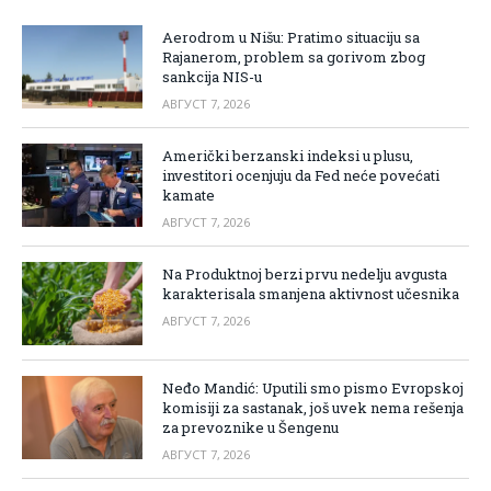
Aerodrom u Nišu: Pratimo situaciju sa
Rajanerom, problem sa gorivom zbog
sankcija NIS-u
АВГУСТ 7, 2026
Američki berzanski indeksi u plusu,
investitori ocenjuju da Fed neće povećati
kamate
АВГУСТ 7, 2026
Na Produktnoj berzi prvu nedelju avgusta
karakterisala smanjena aktivnost učesnika
АВГУСТ 7, 2026
Neđo Mandić: Uputili smo pismo Evropskoj
komisiji za sastanak, još uvek nema rešenja
za prevoznike u Šengenu
АВГУСТ 7, 2026