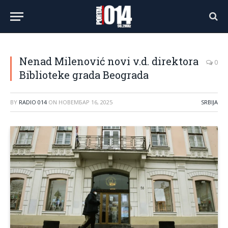
Nenad Milenović novi v.d. direktora
0
Biblioteke grada Beograda
BY
RADIO 014
ON
НОВЕМБАР 16, 2025
SRBIJA