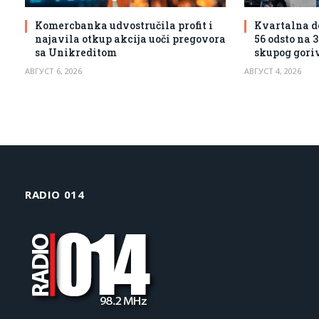
Komercbanka udvostručila profit i
Kvartalna d
najavila otkup akcija uoči pregovora
56 odsto na 
sa Unikreditom
skupog goriv
АВГУСТ 6, 2026
АВГУСТ 4, 2026
RADIO 014