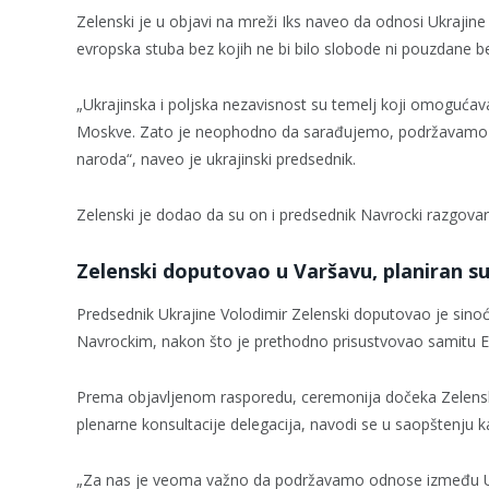
Zelenski je u objavi na mreži Iks naveo da odnosi Ukrajine
evropska stuba bez kojih ne bi bilo slobode ni pouzdane 
„Ukrajinska i poljska nezavisnost su temelj koji omogućav
Moskve. Zato je neophodno da sarađujemo, podržavamo je
naroda“, naveo je ukrajinski predsednik.
Zelenski je dodao da su on i predsednik Navrocki razgovarali
Zelenski doputovao u Varšavu, planiran s
Predsednik Ukrajine Volodimir Zelenski doputovao je sino
Navrockim, nakon što je prethodno prisustvovao samitu EU
Prema objavljenom rasporedu, ceremonija dočeka Zelensk
plenarne konsultacije delegacija, navodi se u saopštenju k
„Za nas je veoma važno da podržavamo odnose između Ukraj