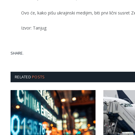
Ovo će, kako pišu ukrajinski medijim, biti prvi lični susret
Izvor: Tanjug
SHARE.
RELATED
POSTS