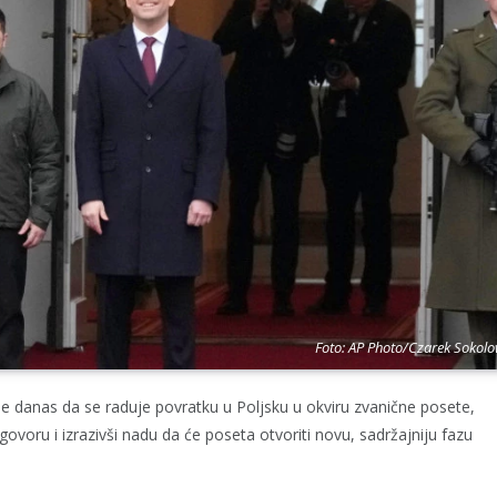
Foto: AP Photo/Czarek Sokolo
je danas da se raduje povratku u Poljsku u okviru zvanične posete,
voru i izrazivši nadu da će poseta otvoriti novu, sadržajniju fazu