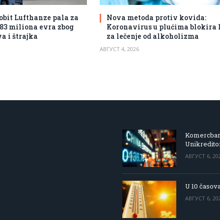
obit Lufthanze pala za
Nova metoda protiv kovida:
383 miliona evra zbog
Koronavirus u plućima blokira 
a i štrajka
za lečenje od alkoholizma
АВГУСТ 4, 2026
Komercbanka
Unikredit
АВГУСТ 6, 20
U 10 časova
АВГУСТ 6, 20