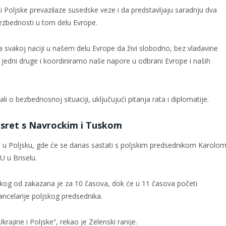
 i Poljske prevazilaze susedske veze i da predstavljaju saradnju dva
bezbednosti u tom delu Evrope.
a svakoj naciji u našem delu Evrope da živi slobodno, bez vladavine
dni druge i koordiniramo naše napore u odbrani Evrope i naših
 o bezbednosnoj situaciji, uključujući pitanja rata i diplomatije.
usret s Navrockim i Tuskom
ć u Poljsku, gde će se danas sastati s poljskim predsednikom Karolo
 u Briselu.
og od zakazana je za 10 časova, dok će u 11 časova početi
ancelarije poljskog predsednika.
ine i Poljske“, rekao je Zelenski ranije.