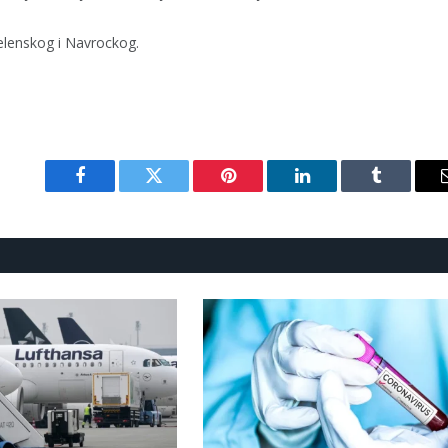
 Zelenskog i Navrockog.
Facebook
Twitter
Pinterest
LinkedIn
Tumblr