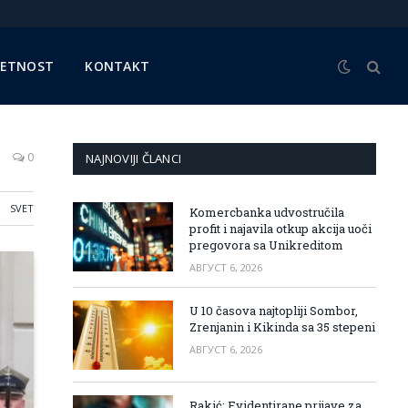
METNOST
KONTAKT
0
NAJNOVIJI ČLANCI
SVET
Komercbanka udvostručila
profit i najavila otkup akcija uoči
pregovora sa Unikreditom
АВГУСТ 6, 2026
U 10 časova najtopliji Sombor,
Zrenjanin i Kikinda sa 35 stepeni
АВГУСТ 6, 2026
Rakić: Evidentirane prijave za