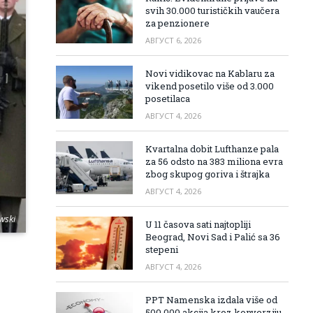
svih 30.000 turističkih vaučera
za penzionere
АВГУСТ 6, 2026
Novi vidikovac na Kablaru za
vikend posetilo više od 3.000
posetilaca
АВГУСТ 4, 2026
Kvartalna dobit Lufthanze pala
za 56 odsto na 383 miliona evra
zbog skupog goriva i štrajka
АВГУСТ 4, 2026
wski
U 11 časova sati najtopliji
Beograd, Novi Sad i Palić sa 36
stepeni
АВГУСТ 4, 2026
PPT Namenska izdala više od
500.000 akcija kroz konverziju