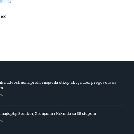
lek
 udvostručila profit i najavila otkup akcija uoči pregovora sa
om
26
 najtopliji Sombor, Zrenjanin i Kikinda sa 35 stepeni
26