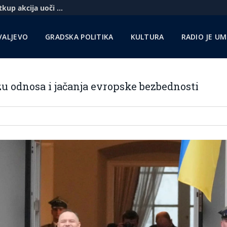
Komercbanka udvostručila profit i najavila otkup akcija uoči pregovora sa Unikreditom
VALJEVO
GRADSKA POLITIKA
KULTURA
RADIO JE U
zu odnosa i jačanja evropske bezbednosti