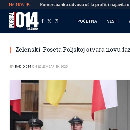
NAJNOVIJE:
POČETNA
VESTI
Facebook
X
Instagram
(Twitter)
Zelenski: Poseta Poljskoj otvara novu fa
BY
RADIO 014
ON
ДЕЦЕМБАР 19, 2025