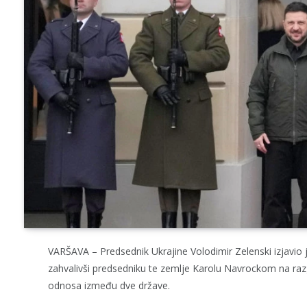
VARŠAVA – Predsednik Ukrajine Volodimir Zelenski izjavio 
zahvalivši predsedniku te zemlje Karolu Navrockom na razgo
odnosa između dve države.