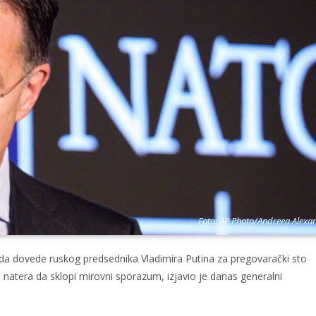
Foto: AP Photo/Andreea Alexa
a dovede ruskog predsednika Vladimira Putina za pregovarački sto
ga natera da sklopi mirovni sporazum, izjavio je danas generalni