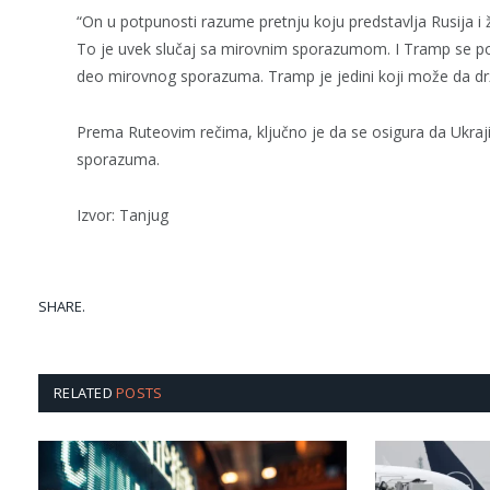
“On u potpunosti razume pretnju koju predstavlja Rusija i
To je uvek slučaj sa mirovnim sporazumom. I Tramp se p
deo mirovnog sporazuma. Tramp je jedini koji može da drži 
Prema Ruteovim rečima, ključno je da se osigura da Ukraj
sporazuma.
Izvor: Tanjug
SHARE.
RELATED
POSTS