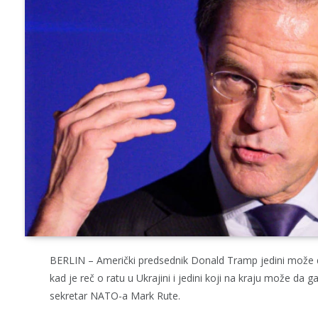
BERLIN – Američki predsednik Donald Tramp jedini može d
kad je reč o ratu u Ukrajini i jedini koji na kraju može da 
sekretar NATO-a Mark Rute.