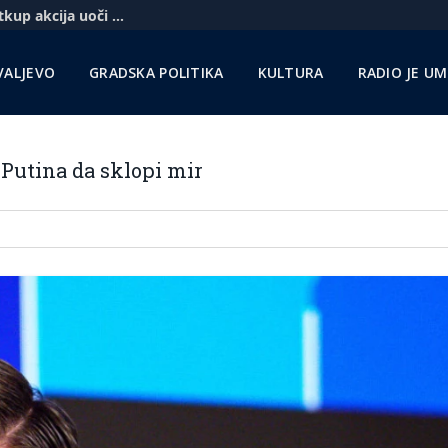
Komercbanka udvostručila profit i najavila otkup akcija uoči pregovora sa Unikreditom
VALJEVO
GRADSKA POLITIKA
KULTURA
RADIO JE U
Putina da sklopi mir