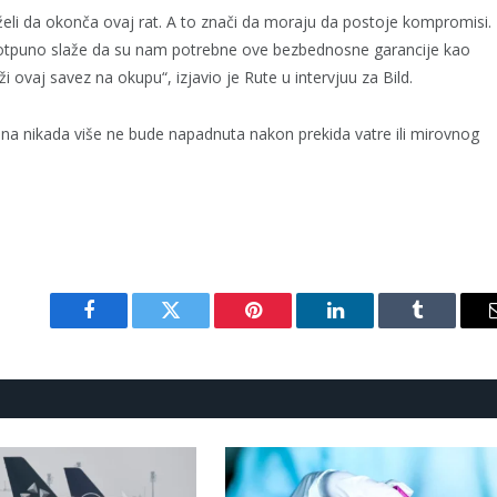
 želi da okonča ovaj rat. A to znači da moraju da postoje kompromisi.
otpuno slaže da su nam potrebne ove bezbednosne garancije kao
ovaj savez na okupu“, izjavio je Rute u intervjuu za Bild.
ina nikada više ne bude napadnuta nakon prekida vatre ili mirovnog
Facebook
Twitter
Pinterest
LinkedIn
Tumblr