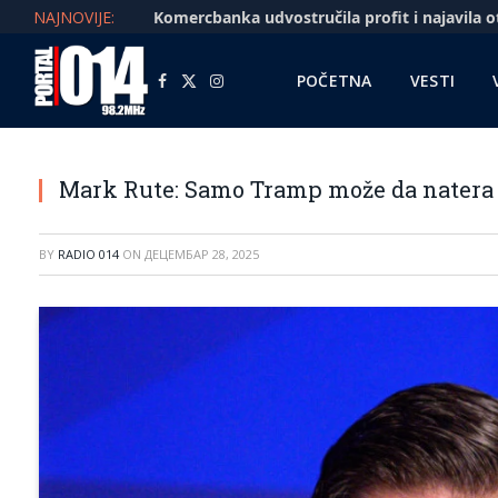
NAJNOVIJE:
POČETNA
VESTI
Facebook
X
Instagram
(Twitter)
Mark Rute: Samo Tramp može da natera 
BY
RADIO 014
ON
ДЕЦЕМБАР 28, 2025