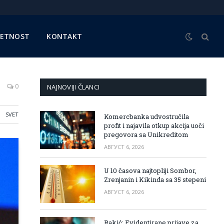
METNOST
KONTAKT
0
NAJNOVIJI ČLANCI
SVET
Komercbanka udvostručila
profit i najavila otkup akcija uoči
pregovora sa Unikreditom
АВГУСТ 6, 2026
U 10 časova najtopliji Sombor,
Zrenjanin i Kikinda sa 35 stepeni
АВГУСТ 6, 2026
Rakić: Evidentirane prijave za