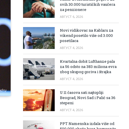
svih 30.000 turističkih vaučera
za penzionere
АВГУСТ 6, 2026
Novi vidikovac na Kablaru za
vikend posetilo više od 3.000
posetilaca
АВГУСТ 4, 2026
Kvartalna dobit Lufthanze pala
za 56 odsto na 383 miliona evra
zbog skupog goriva i štrajka
АВГУСТ 4, 2026
ndru
U 11 časova sati najtopliji
Beograd, Novi Sad i Palić sa 36
stepeni
АВГУСТ 4, 2026
PPT Namenska izdala više od
500.000 akcija kroz konverziju