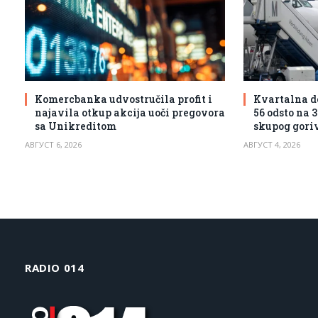
Komercbanka udvostručila profit i
Kvartalna d
najavila otkup akcija uoči pregovora
56 odsto na 
sa Unikreditom
skupog goriv
АВГУСТ 6, 2026
АВГУСТ 4, 2026
RADIO 014