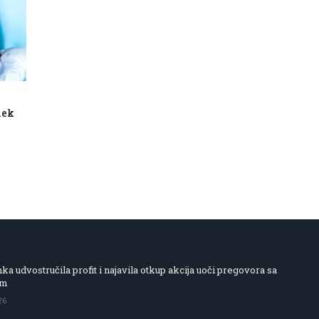
lek
 udvostručila profit i najavila otkup akcija uoči pregovora sa
om
26