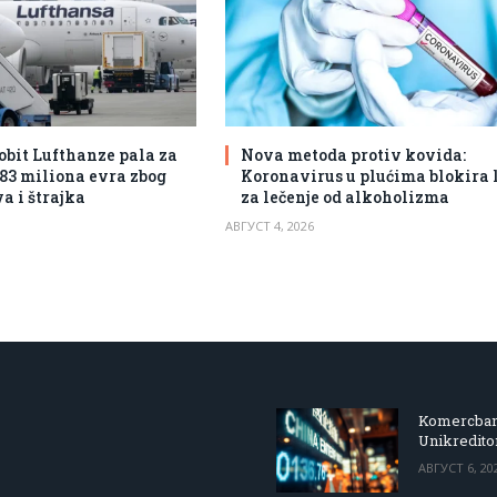
obit Lufthanze pala za
Nova metoda protiv kovida:
383 miliona evra zbog
Koronavirus u plućima blokira 
a i štrajka
za lečenje od alkoholizma
АВГУСТ 4, 2026
Komercbanka
Unikredit
АВГУСТ 6, 20