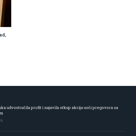
ad,
 udvostručila profit i najavila otkup akcija uoči pregovora sa
om
26