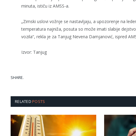
minuta, ističu iz AMSS-a.
„Zimski uslovi vožnje se nastavljaju, a upozorenje na ledenu
temperatura najniža, posuta so može imati slabije dejst
vozila“, rekla je za Tanjug Nevena Damjanović, ispred AM
Izvor: Tanjug
SHARE.
RELATED
POSTS