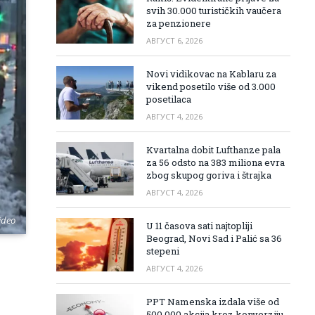
svih 30.000 turističkih vaučera
za penzionere
АВГУСТ 6, 2026
Novi vidikovac na Kablaru za
vikend posetilo više od 3.000
posetilaca
АВГУСТ 4, 2026
Kvartalna dobit Lufthanze pala
za 56 odsto na 383 miliona evra
zbog skupog goriva i štrajka
АВГУСТ 4, 2026
ideo
U 11 časova sati najtopliji
Beograd, Novi Sad i Palić sa 36
stepeni
АВГУСТ 4, 2026
PPT Namenska izdala više od
500.000 akcija kroz konverziju