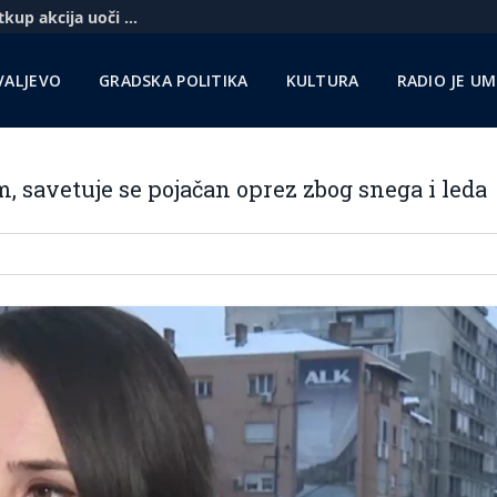
Komercbanka udvostručila profit i najavila otkup akcija uoči pregovora sa Unikreditom
VALJEVO
GRADSKA POLITIKA
KULTURA
RADIO JE U
, savetuje se pojačan oprez zbog snega i leda