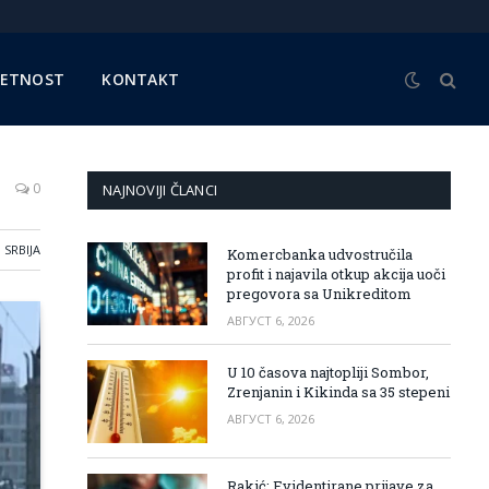
METNOST
KONTAKT
0
NAJNOVIJI ČLANCI
SRBIJA
Komercbanka udvostručila
profit i najavila otkup akcija uoči
pregovora sa Unikreditom
АВГУСТ 6, 2026
U 10 časova najtopliji Sombor,
Zrenjanin i Kikinda sa 35 stepeni
АВГУСТ 6, 2026
Rakić: Evidentirane prijave za