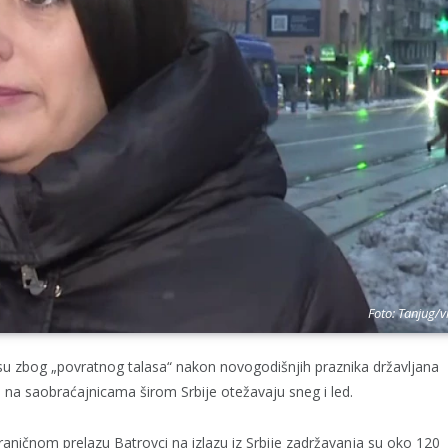
Foto: Tanjug/v
u zbog „povratnog talasa“ nakon novogodišnjih praznika državljana
e na saobraćajnicama širom Srbije otežavaju sneg i led.
aničnom prelazu Batrovci na izlazu iz Srbije zadržavanja su oko 120