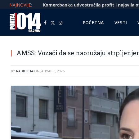
NAJNOVIJE:
POČETNA
VESTI
Facebook
X
Instagram
(Twitter)
AMSS: Vozači da se naoružaju strpljenjem
BY
RADIO 014
ON
ЈАНУАР 6, 2026