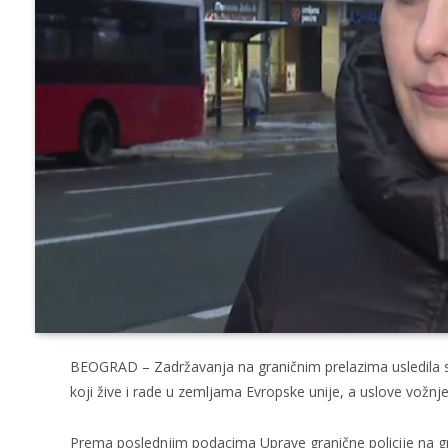
BEOGRAD – Zadržavanja na graničnim prelazima usledila s
koji žive i rade u zemljama Evropske unije, a uslove vožnj
Prema poslednjim podacima Uprave granične policije na gr