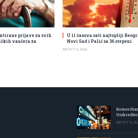
ntirane prijave za svih
U 11 časova sati najtopliji Beogr
tičkih vaučera za
Novi Sad i Palić sa 36 stepeni
АВГУСТ 4, 2026
Komercbanka
Unikredit
АВГУСТ 6, 20