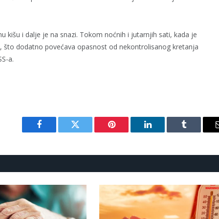
 kišu i dalje je na snazi. Tokom noćnih i jutarnjih sati, kada je
vo, što dodatno povećava opasnost od nekontrolisanog kretanja
SS-a.
Facebook
Twitter
Pinterest
LinkedIn
Tumblr