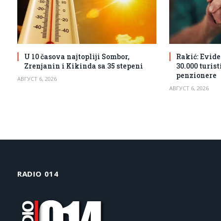
U 10 časova najtopliji Sombor,
Rakić: Evide
Zrenjanin i Kikinda sa 35 stepeni
30.000 turis
penzionere
АВГУСТ 6, 2026
АВГУСТ 6, 2026
RADIO 014