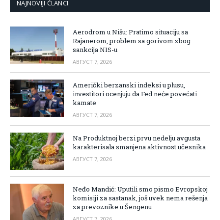
NAJNOVIJI ČLANCI
Aerodrom u Nišu: Pratimo situaciju sa
Rajanerom, problem sa gorivom zbog
sankcija NIS-u
АВГУСТ 7, 2026
Američki berzanski indeksi u plusu,
investitori ocenjuju da Fed neće povećati
kamate
АВГУСТ 7, 2026
Na Produktnoj berzi prvu nedelju avgusta
karakterisala smanjena aktivnost učesnika
АВГУСТ 7, 2026
Neđo Mandić: Uputili smo pismo Evropskoj
komisiji za sastanak, još uvek nema rešenja
za prevoznike u Šengenu
АВГУСТ 7, 2026