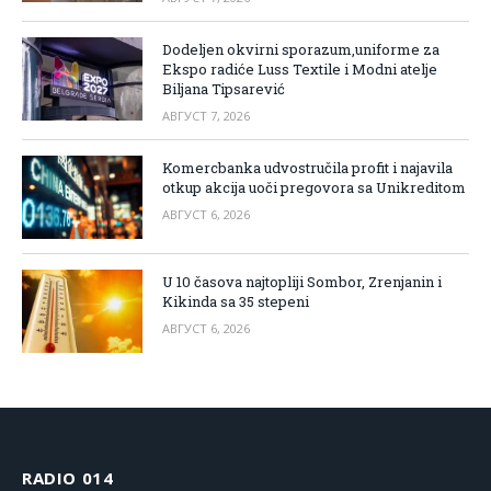
Dodeljen okvirni sporazum,uniforme za
Ekspo radiće Luss Textile i Modni atelje
Biljana Tipsarević
АВГУСТ 7, 2026
Komercbanka udvostručila profit i najavila
otkup akcija uoči pregovora sa Unikreditom
АВГУСТ 6, 2026
U 10 časova najtopliji Sombor, Zrenjanin i
Kikinda sa 35 stepeni
АВГУСТ 6, 2026
RADIO 014