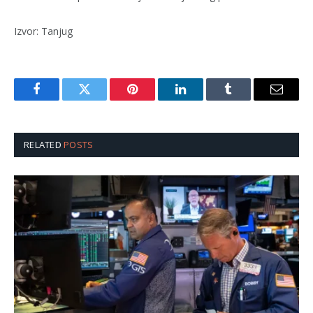
Izvor: Tanjug
Facebook
Twitter
Pinterest
LinkedIn
Tumblr
Email
RELATED
POSTS