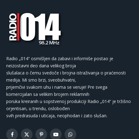
Radio „014“ osmišljen da zabavi i informiše postao je
neizostavni deo dana velikog broja
slušalaca o čemu svedoče i brojna istraživanja o praćenosti
medija. Mi smo brzi, sveobuhvatni,
prijemčivi svakom uhu i nama se veruje! Pre svega
komercijalan sa velikim brojem reklamnih
poruka kreiranih u sopstvenoj produkciji Radio „014“ je tržišno
orjentisan, u trendu, oslobođen
svih predrasuda i uticaja, neophodan i zato slušan.
Facebook
X
Pinterest
YouTube
WhatsApp