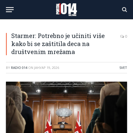
Starmer: Potrebno je učiniti više
0
kako bi se zaštitila deca na
društvenim mrežama
BY
RADIO 014
ON
ЈАНУАР 19, 2026
SVET