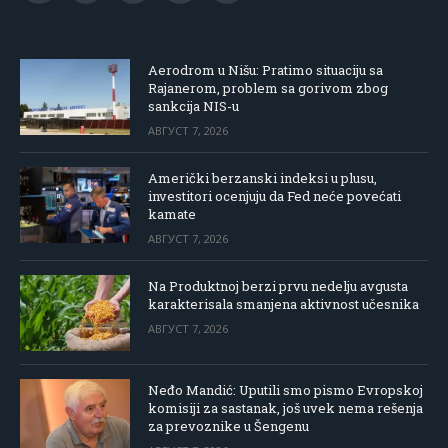
(Twitter)
Aerodrom u Nišu: Pratimo situaciju sa
Rajanerom, problem sa gorivom zbog
sankcija NIS-u
АВГУСТ 7, 2026
Američki berzanski indeksi u plusu,
investitori ocenjuju da Fed neće povećati
kamate
АВГУСТ 7, 2026
Na Produktnoj berzi prvu nedelju avgusta
karakterisala smanjena aktivnost učesnika
АВГУСТ 7, 2026
Neđo Mandić: Uputili smo pismo Evropskoj
komisiji za sastanak, još uvek nema rešenja
za prevoznike u Šengenu