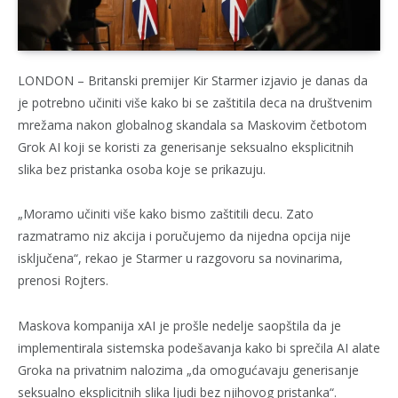
LONDON – Britanski premijer Kir Starmer izjavio je danas da
je potrebno učiniti više kako bi se zaštitila deca na društvenim
mrežama nakon globalnog skandala sa Maskovim četbotom
Grok AI koji se koristi za generisanje seksualno eksplicitnih
slika bez pristanka osoba koje se prikazuju.
„Moramo učiniti više kako bismo zaštitili decu. Zato
razmatramo niz akcija i poručujemo da nijedna opcija nije
isključena“, rekao je Starmer u razgovoru sa novinarima,
prenosi Rojters.
Maskova kompanija xAI je prošle nedelje saopštila da je
implementirala sistemska podešavanja kako bi sprečila AI alate
Groka na privatnim nalozima „da omogućavaju generisanje
seksualno eksplicitnih slika ljudi bez njihovog pristanka“.