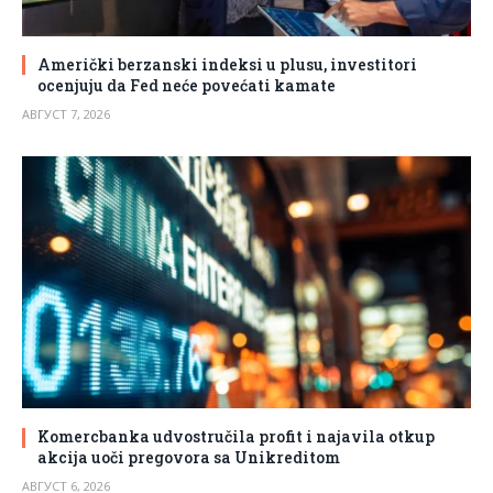
Američki berzanski indeksi u plusu, investitori
ocenjuju da Fed neće povećati kamate
АВГУСТ 7, 2026
Komercbanka udvostručila profit i najavila otkup
akcija uoči pregovora sa Unikreditom
АВГУСТ 6, 2026