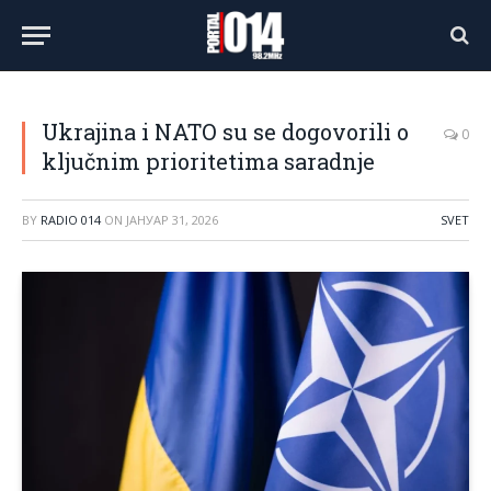
Ukrajina i NATO su se dogovorili o
0
ključnim prioritetima saradnje
BY
RADIO 014
ON
ЈАНУАР 31, 2026
SVET