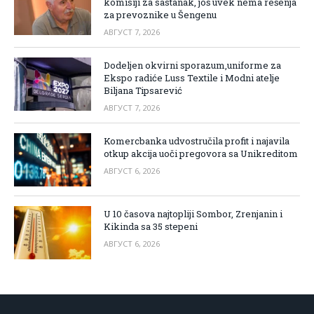
komisiji za sastanak, još uvek nema rešenja
za prevoznike u Šengenu
АВГУСТ 7, 2026
Dodeljen okvirni sporazum,uniforme za
Ekspo radiće Luss Textile i Modni atelje
Biljana Tipsarević
АВГУСТ 7, 2026
Komercbanka udvostručila profit i najavila
otkup akcija uoči pregovora sa Unikreditom
АВГУСТ 6, 2026
U 10 časova najtopliji Sombor, Zrenjanin i
Kikinda sa 35 stepeni
АВГУСТ 6, 2026