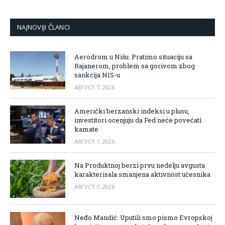
NAJNOVIJI ČLANCI
Aerodrom u Nišu: Pratimo situaciju sa
Rajanerom, problem sa gorivom zbog
sankcija NIS-u
АВГУСТ 7, 2026
Američki berzanski indeksi u plusu,
investitori ocenjuju da Fed neće povećati
kamate
АВГУСТ 7, 2026
Na Produktnoj berzi prvu nedelju avgusta
karakterisala smanjena aktivnost učesnika
АВГУСТ 7, 2026
Neđo Mandić: Uputili smo pismo Evropskoj