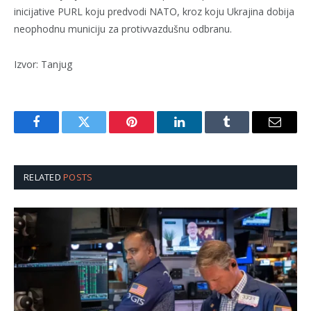
inicijative PURL koju predvodi NATO, kroz koju Ukrajina dobija
neophodnu municiju za protivvazdušnu odbranu.
Izvor: Tanjug
Facebook
Twitter
Pinterest
LinkedIn
Tumblr
Email
RELATED
POSTS