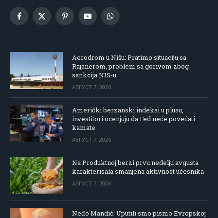
Facebook
X
Pinterest
YouTube
WhatsApp
(Twitter)
Aerodrom u Nišu: Pratimo situaciju sa
Rajanerom, problem sa gorivom zbog
sankcija NIS-u
АВГУСТ 7, 2026
Američki berzanski indeksi u plusu,
investitori ocenjuju da Fed neće povećati
kamate
АВГУСТ 7, 2026
Na Produktnoj berzi prvu nedelju avgusta
karakterisala smanjena aktivnost učesnika
АВГУСТ 7, 2026
Neđo Mandić: Uputili smo pismo Evropskoj