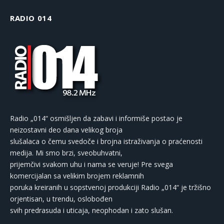
RADIO 014
Radio „014“ osmišljen da zabavi i informiše postao je
neizostavni deo dana velikog broja
slušalaca o čemu svedoče i brojna istraživanja o praćenosti
medija. Mi smo brzi, sveobuhvatni,
prijemčivi svakom uhu i nama se veruje! Pre svega
komercijalan sa velikim brojem reklamnih
poruka kreiranih u sopstvenoj produkciji Radio „014“ je tržišno
orjentisan, u trendu, oslobođen
svih predrasuda i uticaja, neophodan i zato slušan.