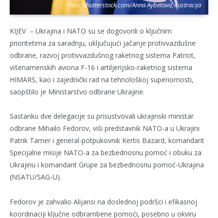
Foto: Shutterstock.com/Anna Aybetova, ilustracija
KIJEV – Ukrajina i NATO su se dogovorili o ključnim
prioritetima za saradnju, uključujući jačanje protivvazdušne
odbrane, razvoj protivvazdušnog raketnog sistema Patriot,
višenamenskih aviona F-16 i artiljerijsko-raketnog sistema
HIMARS, kao i zajednički rad na tehnološkoj superiornosti,
saopštilo je Ministarstvo odbrane Ukrajine.
Sastanku dve delegacije su prisustvovali ukrajinski ministar
odbrane Mihailo Fedorov, viši predstavnik NATO-a u Ukrajini
Patrik Tarner i general-potpukovnik Kertis Bazard, komandant
Specijalne misije NATO-a za bezbednosnu pomoć i obuku za
Ukrajinu i komandant Grupe za bezbednosnu pomoć-Ukrajina
(NSATU/SAG-U).
Fedorov je zahvalio Alijansi na doslednoj podršci i efikasnoj
koordinaciji ključne odbrambene pomoći, posebno u okviru