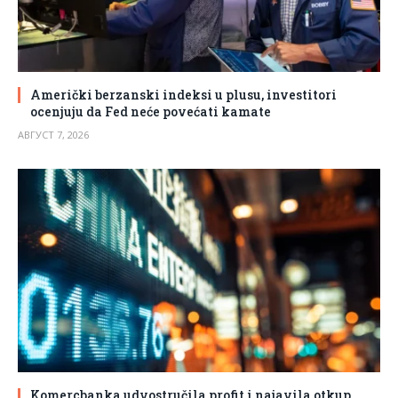
Američki berzanski indeksi u plusu, investitori
ocenjuju da Fed neće povećati kamate
АВГУСТ 7, 2026
Komercbanka udvostručila profit i najavila otkup