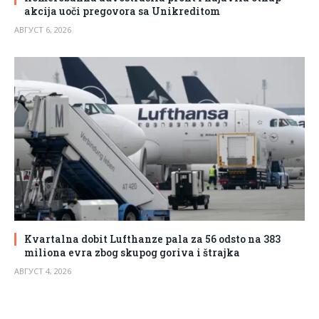
akcija uoči pregovora sa Unikreditom
АВГУСТ 6, 2026
Kvartalna dobit Lufthanze pala za 56 odsto na 383
miliona evra zbog skupog goriva i štrajka
АВГУСТ 4, 2026