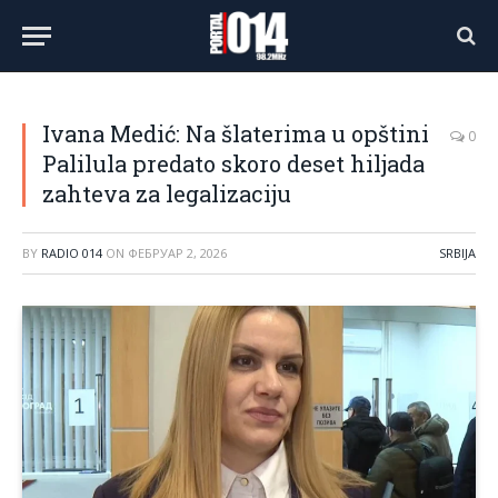
Ivana Medić: Na šlaterima u opštini
0
Palilula predato skoro deset hiljada
zahteva za legalizaciju
BY
RADIO 014
ON
ФЕБРУАР 2, 2026
SRBIJA