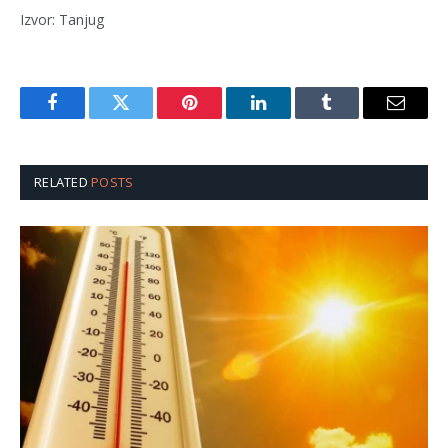
Izvor: Tanjug
Facebook
Twitter
Pinterest
LinkedIn
Tumblr
Email
RELATED
POSTS