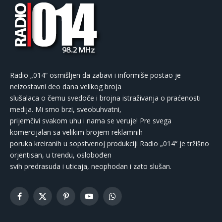
Radio „014“ osmišljen da zabavi i informiše postao je
neizostavni deo dana velikog broja
slušalaca o čemu svedoče i brojna istraživanja o praćenosti
medija. Mi smo brzi, sveobuhvatni,
prijemčivi svakom uhu i nama se veruje! Pre svega
komercijalan sa velikim brojem reklamnih
poruka kreiranih u sopstvenoj produkciji Radio „014“ je tržišno
orjentisan, u trendu, oslobođen
svih predrasuda i uticaja, neophodan i zato slušan.
Facebook
X
Pinterest
YouTube
WhatsApp
(Twitter)