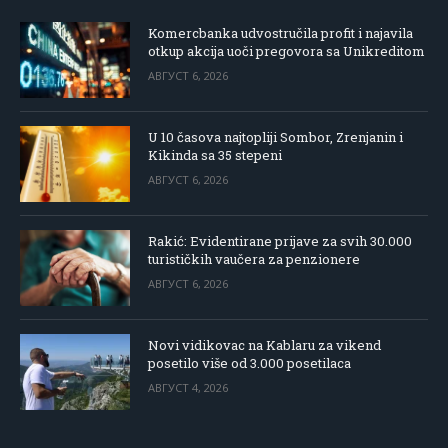
Komercbanka udvostručila profit i najavila
otkup akcija uoči pregovora sa Unikreditom
АВГУСТ 6, 2026
U 10 časova najtopliji Sombor, Zrenjanin i
Kikinda sa 35 stepeni
АВГУСТ 6, 2026
Rakić: Evidentirane prijave za svih 30.000
turističkih vaučera za penzionere
АВГУСТ 6, 2026
Novi vidikovac na Kablaru za vikend
posetilo više od 3.000 posetilaca
АВГУСТ 4, 2026