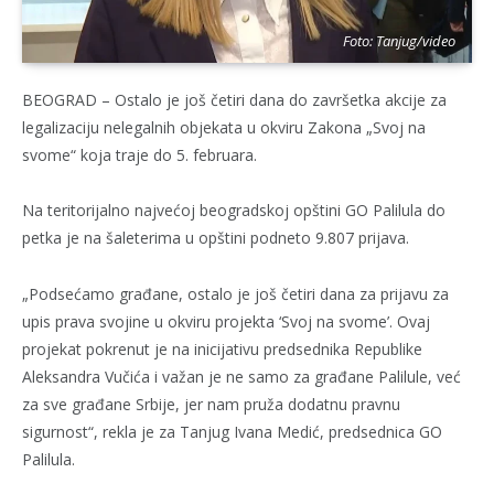
Foto: Tanjug/video
BEOGRAD – Ostalo je još četiri dana do završetka akcije za
legalizaciju nelegalnih objekata u okviru Zakona „Svoj na
svome“ koja traje do 5. februara.
Na teritorijalno najvećoj beogradskoj opštini GO Palilula do
petka je na šaleterima u opštini podneto 9.807 prijava.
„Podsećamo građane, ostalo je još četiri dana za prijavu za
upis prava svojine u okviru projekta ‘Svoj na svome’. Ovaj
projekat pokrenut je na inicijativu predsednika Republike
Aleksandra Vučića i važan je ne samo za građane Palilule, već
za sve građane Srbije, jer nam pruža dodatnu pravnu
sigurnost“, rekla je za Tanjug Ivana Medić, predsednica GO
Palilula.