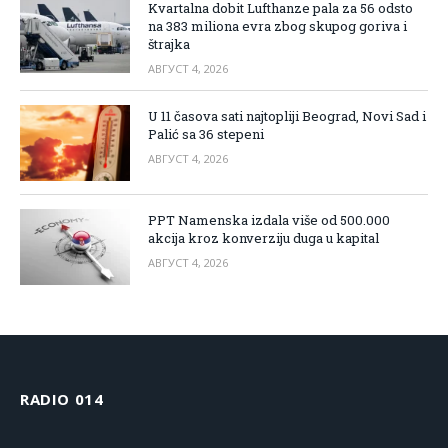
Kvartalna dobit Lufthanze pala za 56 odsto
na 383 miliona evra zbog skupog goriva i
štrajka
АВГУСТ 4, 2026
U 11 časova sati najtopliji Beograd, Novi Sad i
Palić sa 36 stepeni
АВГУСТ 4, 2026
PPT Namenska izdala više od 500.000
akcija kroz konverziju duga u kapital
АВГУСТ 4, 2026
RADIO 014