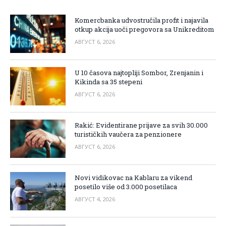
Komercbanka udvostručila profit i najavila
otkup akcija uoči pregovora sa Unikreditom
АВГУСТ 6, 2026
U 10 časova najtopliji Sombor, Zrenjanin i
Kikinda sa 35 stepeni
АВГУСТ 6, 2026
Rakić: Evidentirane prijave za svih 30.000
turističkih vaučera za penzionere
АВГУСТ 6, 2026
Novi vidikovac na Kablaru za vikend
posetilo više od 3.000 posetilaca
АВГУСТ 4, 2026