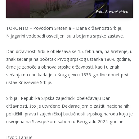
Foto: Preuzet video
TORONTO – Povodom Sretenja – Dana državnosti Srbije,
Nijagarini vodopadi osvetljeni su u bojama srpske zastave.
Dan državnosti Srbije obeležava se 15. februara, na Sretenje, u
znak sećanja na početak Prvog srpskog ustanka 1804. godine,
čime je započela obnova srpske državnosti, kao i u znak
sećanja na dan kada je u Kragujevcu 1835. godine donet prvi
ustav Kneževine Srbije.
Srbija i Republika Srpska zajednički obeležavaju Dan
državnosti, što je utvrđeno Deklaracijom o zaštiti nacionalnih i
političkih prava i zajedničkoj budućnosti srpskog naroda koja je
usvojena na Svesrpskom saboru u Beogradu 2024. godine.
Izvor: Tanjug