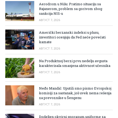
Aerodrom u Nišu: Pratimo situaciju sa
Rajanerom, problem sa gorivom zbog
sankcija NIS-u
АВГУСТ 7, 2026
Američki berzanski indeksi u plusu,
investitori ocenjuju da Fed neće povećati
kamate
АВГУСТ 7, 2026
Na Produktnoj berzi prvu nedelju avgusta
karakterisala smanjena aktivnost učesnika
АВГУСТ 7, 2026
Neđo Mandić: Uputili smo pismo Evropskoj
komisiji za sastanak, još uvek nema rešenja
za prevoznike u Šengenu
АВГУСТ 7, 2026
Dodeljen okvirni sporazum,uniforme za