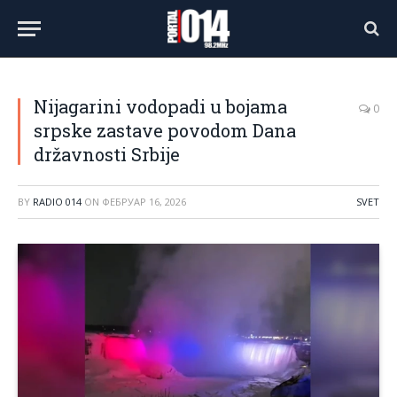
Nijagarini vodopadi u bojama
0
srpske zastave povodom Dana
državnosti Srbije
BY
RADIO 014
ON
ФЕБРУАР 16, 2026
SVET