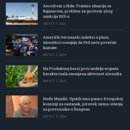
Aerodrom u Nišu: Pratimo situaciju sa
Rajanerom, problem sa gorivom zbog
sankcija NIS-u
АВГУСТ 7, 2026
Američki berzanski indeksi u plusu,
investitori ocenjuju da Fed neće povećati
kamate
АВГУСТ 7, 2026
Na Produktnoj berzi prvu nedelju avgusta
karakterisala smanjena aktivnost učesnika
АВГУСТ 7, 2026
Neđo Mandić: Uputili smo pismo Evropskoj
komisiji za sastanak, još uvek nema rešenja
za prevoznike u Šengenu
АВГУСТ 7, 2026