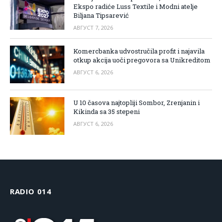
Ekspo radiće Luss Textile i Modni atelje
Biljana Tipsarević
АВГУСТ 7, 2026
Komercbanka udvostručila profit i najavila
otkup akcija uoči pregovora sa Unikreditom
АВГУСТ 6, 2026
U 10 časova najtopliji Sombor, Zrenjanin i
Kikinda sa 35 stepeni
АВГУСТ 6, 2026
RADIO 014