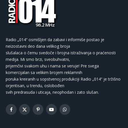
Radio „014“ osmišljen da zabavi i informiše postao je
neizostavni deo dana velikog broja
slušalaca o čemu svedoče i brojna istraživanja o praćenosti
medija. Mi smo brzi, sveobuhvatni,
prijemčivi svakom uhu i nama se veruje! Pre svega
komercijalan sa velikim brojem reklamnih
poruka kreiranih u sopstvenoj produkciji Radio „014“ je tržišno
orjentisan, u trendu, oslobođen
svih predrasuda i uticaja, neophodan i zato slušan.
Facebook
X
Pinterest
YouTube
WhatsApp
(Twitter)