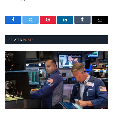
Facebook
Twitter
Pinterest
LinkedIn
Tumblr
Email
RELATED
POSTS