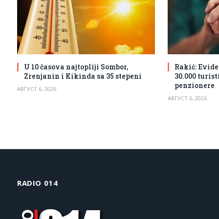
U 10 časova najtopliji Sombor,
Rakić: Evide
Zrenjanin i Kikinda sa 35 stepeni
30.000 turis
penzionere
АВГУСТ 6, 2026
АВГУСТ 6, 2026
RADIO 014