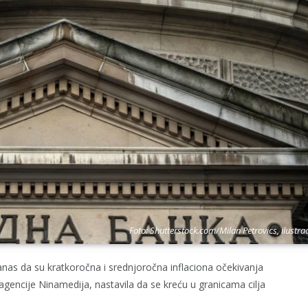
Foto: Shutterstock.com/Milan Petrovics, ilustra
as da su kratkoročna i srednjoročna inflaciona očekivanja
agencije Ninamedija, nastavila da se kreću u granicama cilja