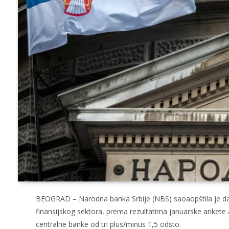
BEOGRAD – Narodna banka Srbije (NBS) saoaopštila je dan
finansijskog sektora, prema rezultatima januarske ankete 
centralne banke od tri plus/minus 1,5 odsto.