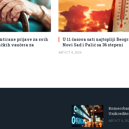
ntirane prijave za svih
U 11 časova sati najtopliji Beogr
tičkih vaučera za
Novi Sad i Palić sa 36 stepeni
АВГУСТ 4, 2026
Komercbanka
Unikredit
АВГУСТ 6, 20