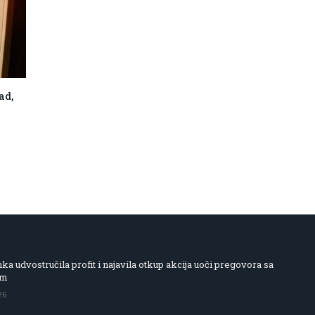
ad,
 udvostručila profit i najavila otkup akcija uoči pregovora sa
om
26