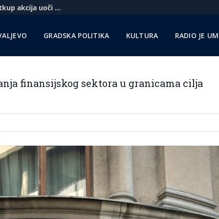
Komercbanka udvostručila profit i najavila otkup akcija uoči pregovora sa Unikreditom
VALJEVO
GRADSKA POLITIKA
KULTURA
RADIO JE U
anja finansijskog sektora u granicama cilja