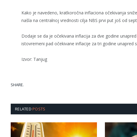
Kako je navedeno, kratkoročna inflaciona očekivanja sniže
našla na centralnoj vrednosti cilja NBS prvi put još od se
Dodaje se da je očekivana inflacija za dve godine unapre
istovremeni pad očekivane inflacije za tri godine unapred s
Izvor: Tanjug
SHARE.
RELATED
POSTS