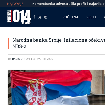
NAJNOVIJE:
POČETNA
VESTI
Facebook
X
Instagram
(Twitter)
Narodna banka Srbije: Inflaciona očekiv
NBS-a
BY
RADIO 014
ON
ФЕБРУАР 18, 2026