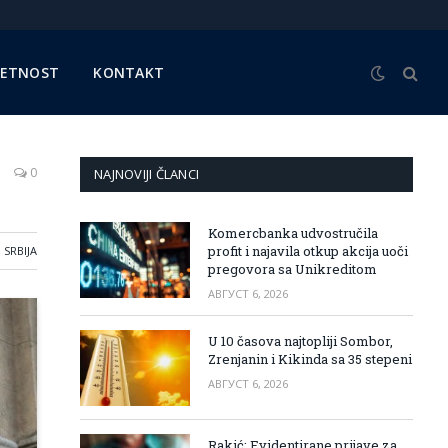
METNOST
KONTAKT
0
NAJNOVIJI ČLANCI
Komercbanka udvostručila
profit i najavila otkup akcija uoči
SRBIJA
pregovora sa Unikreditom
АВГУСТ 6, 2026
U 10 časova najtopliji Sombor,
Zrenjanin i Kikinda sa 35 stepeni
АВГУСТ 6, 2026
Rakić: Evidentirane prijave za