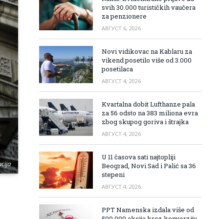
svih 30.000 turističkih vaučera
za penzionere
АВГУСТ 6, 2026
Novi vidikovac na Kablaru za
vikend posetilo više od 3.000
posetilaca
АВГУСТ 4, 2026
Kvartalna dobit Lufthanze pala
za 56 odsto na 383 miliona evra
zbog skupog goriva i štrajka
АВГУСТ 4, 2026
U 11 časova sati najtopliji
acija
Beograd, Novi Sad i Palić sa 36
stepeni
АВГУСТ 4, 2026
PPT Namenska izdala više od
500.000 akcija kroz konverziju