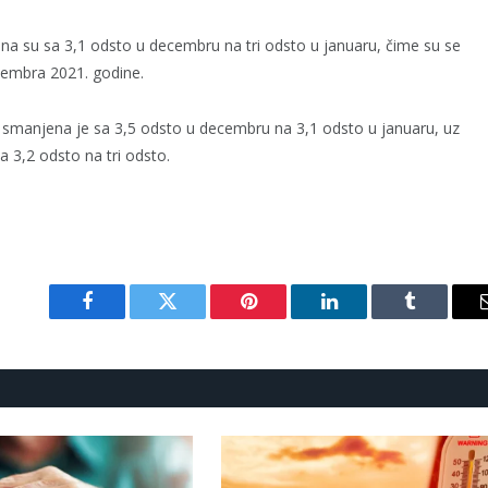
na su sa 3,1 odsto u decembru na tri odsto u januaru, čime su se
ptembra 2021. godine.
d smanjena je sa 3,5 odsto u decembru na 3,1 odsto u januaru, uz
a 3,2 odsto na tri odsto.
Facebook
Twitter
Pinterest
LinkedIn
Tumblr