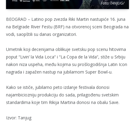
Foto: TANJUG/
BEOGRAD – Latino pop zvezda Riki Martin nastupiće 16. juna
na Belgrade River Festu (BRF) na otvorenoj sceni Beograda na
vodi, saopštili su danas organizatori.
Umetnik koji decenijama oblikuje svetsku pop scenu hitovima
poput “Livin’ la Vida Loca“ i “La Copa de la Vida“, stiže u Srbiju
nakon niza uspeha, među kojima su prošlogodišnja Latin Icon
nagrada i zapažen nastup na jubilarnom Super Bowl-u.
Kako se ističe, jubilarno peto izdanje festivala donosi
najambiciozniju produkciju do sada, prilagođenu svetskim
standardima koje tim Rikija Martina donosi na obalu Save.
Izvor: Tanjug