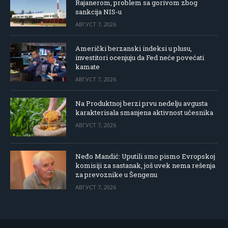
Rajanerom, problem sa gorivom zbog
sankcija NIS-u
АВГУСТ 7, 2026
Američki berzanski indeksi u plusu,
investitori ocenjuju da Fed neće povećati
kamate
АВГУСТ 7, 2026
Na Produktnoj berzi prvu nedelju avgusta
karakterisala smanjena aktivnost učesnika
АВГУСТ 7, 2026
Neđo Mandić: Uputili smo pismo Evropskoj
komisiji za sastanak, još uvek nema rešenja
za prevoznike u Šengenu
АВГУСТ 7, 2026