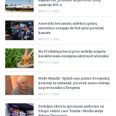
sankcija NIS-u
АВГУСТ 7, 2026
Američki berzanski indeksi u plusu,
investitori ocenjuju da Fed neće povećati
kamate
АВГУСТ 7, 2026
Na Produktnoj berzi prvu nedelju avgusta
karakterisala smanjena aktivnost učesnika
АВГУСТ 7, 2026
Neđo Mandić: Uputili smo pismo Evropskoj
komisiji za sastanak, još uvek nema rešenja
za prevoznike u Šengenu
АВГУСТ 7, 2026
Dodeljen okvirni sporazum,uniforme za
Ekspo radiće Luss Textile i Modni atelje
Biljana Tipsarević