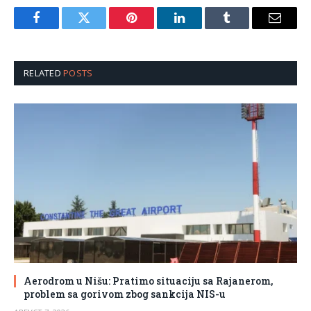
Facebook
Twitter
Pinterest
LinkedIn
Tumblr
Email
RELATED
POSTS
Aerodrom u Nišu: Pratimo situaciju sa Rajanerom,
problem sa gorivom zbog sankcija NIS-u