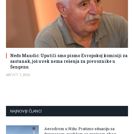
Neđo Mandić: Uputili smo pismo Evropskoj komisiji za
sastanak, još uvek nema rešenja za prevoznike u
Šengenu
АВГУСТ 7, 2026
NAJNOVIJI ČLANCI
Aerodrom u Nišu: Pratimo situaciju sa
Rajanerom, problem sa gorivom zbog