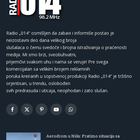
Radio „014“ osmišljen da zabavi i informiše postao je
neizostavni deo dana velikog broja
slušalaca o čemu svedoče i brojna istraživanja o praćenosti
medija. Mi smo brzi, sveobuhvatni,
prijemčivi svakom uhu i nama se veruje! Pre svega
komercijalan sa velikim brojem reklamnih
poruka kreiranih u sopstvenoj produkciji Radio „014“ je tržišno
orjentisan, u trendu, oslobođen
svih predrasuda i uticaja, neophodan i zato slušan.
Facebook
X
Pinterest
YouTube
WhatsApp
(Twitter)
Aerodrom u Nišu: Pratimo situaciju sa