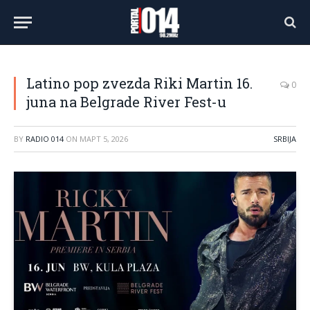
Latino pop zvezda Riki Martin 16.
0
juna na Belgrade River Fest-u
BY
RADIO 014
ON
МАРТ 5, 2026
SRBIJA