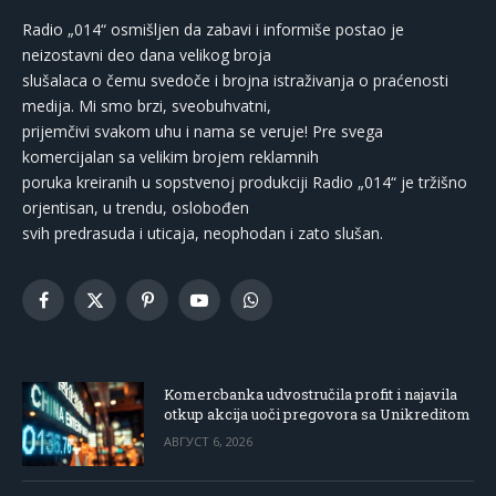
Radio „014“ osmišljen da zabavi i informiše postao je
neizostavni deo dana velikog broja
slušalaca o čemu svedoče i brojna istraživanja o praćenosti
medija. Mi smo brzi, sveobuhvatni,
prijemčivi svakom uhu i nama se veruje! Pre svega
komercijalan sa velikim brojem reklamnih
poruka kreiranih u sopstvenoj produkciji Radio „014“ je tržišno
orjentisan, u trendu, oslobođen
svih predrasuda i uticaja, neophodan i zato slušan.
Facebook
X
Pinterest
YouTube
WhatsApp
(Twitter)
Komercbanka udvostručila profit i najavila
otkup akcija uoči pregovora sa Unikreditom
АВГУСТ 6, 2026