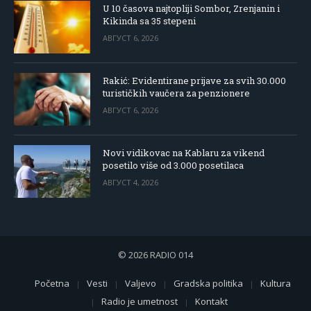
U 10 časova najtopliji Sombor, Zrenjanin i
Kikinda sa 35 stepeni
АВГУСТ 6, 2026
Rakić: Evidentirane prijave za svih 30.000
turističkih vaučera za penzionere
АВГУСТ 6, 2026
Novi vidikovac na Kablaru za vikend
posetilo više od 3.000 posetilaca
АВГУСТ 4, 2026
© 2026 RADIO 014
Početna
Vesti
Valjevo
Gradska politika
Kultura
Radio je umetnost
Kontakt