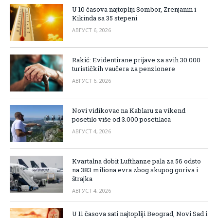
U 10 časova najtopliji Sombor, Zrenjanin i
Kikinda sa 35 stepeni
АВГУСТ 6, 2026
Rakić: Evidentirane prijave za svih 30.000
turističkih vaučera za penzionere
АВГУСТ 6, 2026
Novi vidikovac na Kablaru za vikend
posetilo više od 3.000 posetilaca
АВГУСТ 4, 2026
Kvartalna dobit Lufthanze pala za 56 odsto
na 383 miliona evra zbog skupog goriva i
štrajka
АВГУСТ 4, 2026
U 11 časova sati najtopliji Beograd, Novi Sad i