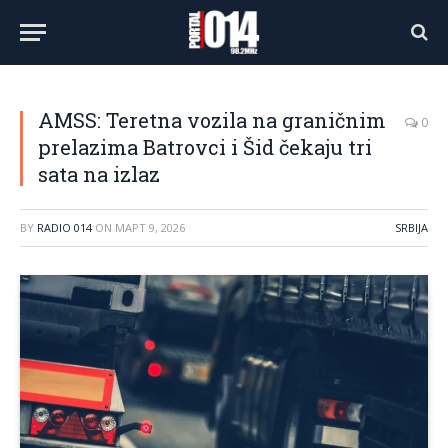
AMSS: Teretna vozila na graničnim
0
prelazima Batrovci i Šid čekaju tri
sata na izlaz
BY
RADIO 014
ON
МАРТ 9, 2026
SRBIJA