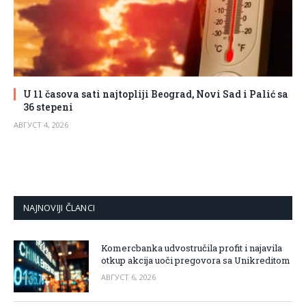
U 11 časova sati najtopliji Beograd, Novi Sad i Palić sa
36 stepeni
АВГУСТ 4, 2026
NAJNOVIJI ČLANCI
Komercbanka udvostručila profit i najavila
otkup akcija uoči pregovora sa Unikreditom
АВГУСТ 6, 2026