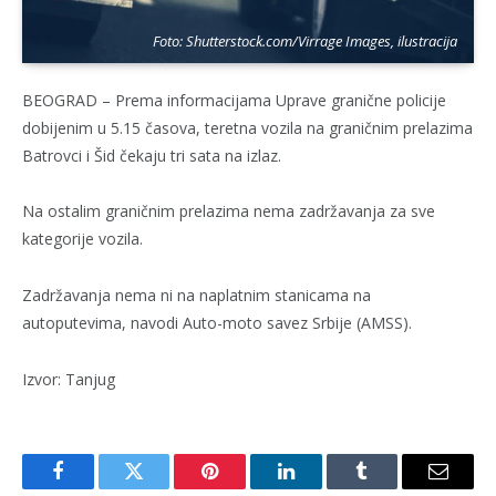
Foto: Shutterstock.com/Virrage Images, ilustracija
BEOGRAD – Prema informacijama Uprave granične policije
dobijenim u 5.15 časova, teretna vozila na graničnim prelazima
Batrovci i Šid čekaju tri sata na izlaz.
Na ostalim graničnim prelazima nema zadržavanja za sve
kategorije vozila.
Zadržavanja nema ni na naplatnim stanicama na
autoputevima, navodi Auto-moto savez Srbije (AMSS).
Izvor: Tanjug
Facebook
Twitter
Pinterest
LinkedIn
Tumblr
Email