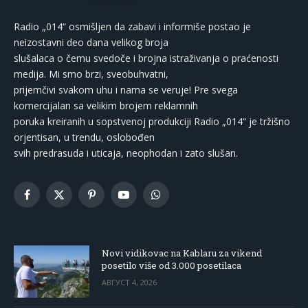
Radio „014“ osmišljen da zabavi i informiše postao je
neizostavni deo dana velikog broja
slušalaca o čemu svedoče i brojna istraživanja o praćenosti
medija. Mi smo brzi, sveobuhvatni,
prijemčivi svakom uhu i nama se veruje! Pre svega
komercijalan sa velikim brojem reklamnih
poruka kreiranih u sopstvenoj produkciji Radio „014“ je tržišno
orjentisan, u trendu, oslobođen
svih predrasuda i uticaja, neophodan i zato slušan.
Facebook
X
Pinterest
YouTube
WhatsApp
(Twitter)
Novi vidikovac na Kablaru za vikend
posetilo više od 3.000 posetilaca
АВГУСТ 4, 2026