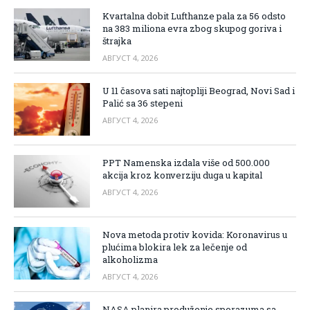
Kvartalna dobit Lufthanze pala za 56 odsto
na 383 miliona evra zbog skupog goriva i
štrajka
АВГУСТ 4, 2026
U 11 časova sati najtopliji Beograd, Novi Sad i
Palić sa 36 stepeni
АВГУСТ 4, 2026
PPT Namenska izdala više od 500.000
akcija kroz konverziju duga u kapital
АВГУСТ 4, 2026
Nova metoda protiv kovida: Koronavirus u
plućima blokira lek za lečenje od
alkoholizma
АВГУСТ 4, 2026
NASA planira produženje sporazuma sa