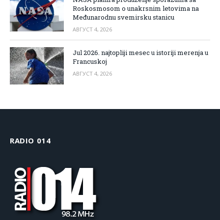
Roskosmosom o unakrsnim letovima na
Međunarodnu svemirsku stanicu
АВГУСТ 4, 2026
Jul 2026. najtopliji mesec u istoriji merenja u
Francuskoj
АВГУСТ 4, 2026
RADIO 014