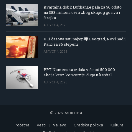
Kvartalna dobit Lufthanze pala za 56 odsto
na 383 miliona evra zbog skupog goriva i
štrajka
АВГУСТ 4, 2026
U 11 časova sati najtopliji Beograd, Novi Sad i
Palić sa 36 stepeni
АВГУСТ 4, 2026
PPT Namenska izdala više od 500.000
akcija kroz konverziju duga u kapital
АВГУСТ 4, 2026
© 2026 RADIO 014
Početna
Vesti
Valjevo
Gradska politika
Kultura