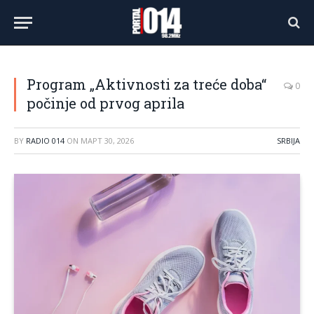
Program „Aktivnosti za treće doba“
0
počinje od prvog aprila
BY
RADIO 014
ON
МАРТ 30, 2026
SRBIJA