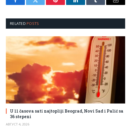
Facebook
Twitter
Pinterest
LinkedIn
Tumblr
Email
RELATED
POSTS
U 11 časova sati najtopliji Beograd, Novi Sad i Palić sa
36 stepeni
АВГУСТ 4, 2026