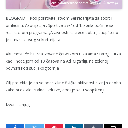
Foto: Shutterstock.com/Okrasiuk, ilustracija
BEOGRAD – Pod pokroviteljstvom Sekretarijata za sport i
omladinu, Asocijacija „Sport za sve“ od 1. aprila počinje sa
realizacijom programa „Aktivnosti za treće doba“, saopšteno
je danas iz ovog sekretarijata.
Aktivnosti će biti realizovane četvrtkom u salama Starog DIF-a,
kao i nedeljom od 10 časova na Adi Ciganliji, na zelenoj
površini kod sudijskog tornja.
Cilj projekta je da se podstakne fizička aktivnost starijih osoba,
kako bi ostale vitalne i zdrave, dodaje se u saopštenju.
Izvor: Tanjug