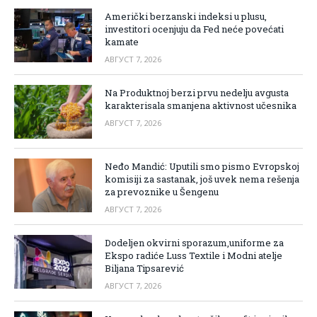
Američki berzanski indeksi u plusu,
investitori ocenjuju da Fed neće povećati
kamate
АВГУСТ 7, 2026
Na Produktnoj berzi prvu nedelju avgusta
karakterisala smanjena aktivnost učesnika
АВГУСТ 7, 2026
Neđo Mandić: Uputili smo pismo Evropskoj
komisiji za sastanak, još uvek nema rešenja
za prevoznike u Šengenu
АВГУСТ 7, 2026
Dodeljen okvirni sporazum,uniforme za
Ekspo radiće Luss Textile i Modni atelje
Biljana Tipsarević
АВГУСТ 7, 2026