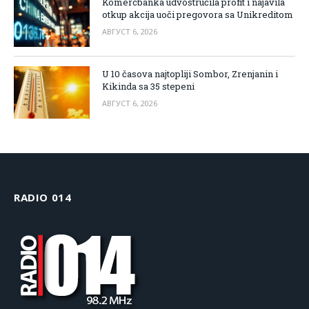
Komercbanka udvostručila profit i najavila
otkup akcija uoči pregovora sa Unikreditom
АВГУСТ 6, 2026
U 10 časova najtopliji Sombor, Zrenjanin i
Kikinda sa 35 stepeni
АВГУСТ 6, 2026
RADIO 014