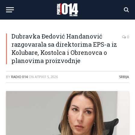
Dubravka Đedović Handanović
0
razgovarala sa direktorima EPS-a iz
Kolubare, Kostolca i Obrenovca o
planovima proizvodnje
BY
RADIO 014
ON
АПРИЛ 5, 2026
SRBIJA