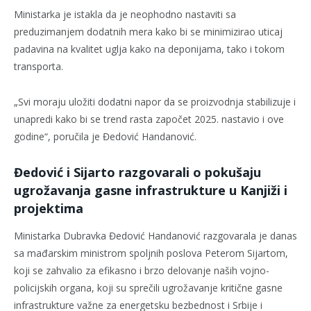
Ministarka je istakla da je neophodno nastaviti sa
preduzimanjem dodatnih mera kako bi se minimizirao uticaj
padavina na kvalitet uglja kako na deponijama, tako i tokom
transporta.
„Svi moraju uložiti dodatni napor da se proizvodnja stabilizuje i
unapredi kako bi se trend rasta započet 2025. nastavio i ove
godine“, poručila je Đedović Handanović.
Đedović i Sijarto razgovarali o pokušaju
ugrožavanja gasne infrastrukture u Kanjiži i
projektima
Ministarka Dubravka Đedović Handanović razgovarala je danas
sa mađarskim ministrom spoljnih poslova Peterom Sijartom,
koji se zahvalio za efikasno i brzo delovanje naših vojno-
policijskih organa, koji su sprečili ugrožavanje kritične gasne
infrastrukture važne za energetsku bezbednost i Srbije i