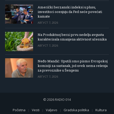
Američki berzanski indeksi u plusu,
investitori ocenjuju da Fed neće povećati
kamate
АВГУСТ 7, 2026
Na Produktnoj berzi prvu nedelju avgusta
karakterisala smanjena aktivnost učesnika
АВГУСТ 7, 2026
Neđo Mandić: Uputili smo pismo Evropskoj
komisiji za sastanak, još uvek nema rešenja
za prevoznike u Šengenu
АВГУСТ 7, 2026
© 2026 RADIO 014
Početna
Vesti
Valjevo
Gradska politika
Kultura