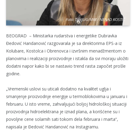
Foto: TANJUG/MRE/ NENAD KOSTIĆ
BEOGRAD – Ministarka rudarstva i energetike Dubravka
Đedović Handanović razgovarala je sa direktorima EPS-a iz
Kolubare, Kostolca i Obrenovca i izvršnim menadžmentom o
planovima i realizaciji proizvodnje i istakla da svi moraju uložiti
dodatni napor kako bi se nastavio trend rasta započet prošle
godine.
„Vremenski uslovi su uticali dodatno na kvalitet uglja i
smanjenje proizvodnje energije u termoblokovima u januaru i
februaru. U isto vreme, zahvaljujući boljoj hidrološkoj situaciji
proizvodnja hidroelektrana je iznad plana, a korišćene su i
povoljne cene solarnih sati tokom dela februara i marta“,
napisala je Đedović Handanović na Instagramu.