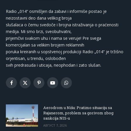
Radio „014“ osmišljen da zabavi i informiše postao je
neizostavni deo dana velikog broja
slušalaca o čemu svedoče i brojna istraživanja o praćenosti
medija. Mi smo brzi, sveobuhvatni,
prijemčivi svakom uhu i nama se veruje! Pre svega
komercijalan sa velikim brojem reklamnih
poruka kreiranih u sopstvenoj produkciji Radio „014“ je tržišno
orjentisan, u trendu, oslobođen
svih predrasuda i uticaja, neophodan i zato slušan.
Facebook
X
Pinterest
YouTube
WhatsApp
(Twitter)
Aerodrom u Nišu: Pratimo situaciju sa
Rajanerom, problem sa gorivom zbog
sankcija NIS-u
АВГУСТ 7, 2026