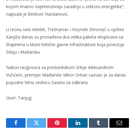
kojom imamo najintenzivniju saradnju u sektoru energetike“,
napisala je Đedović Handanović.
U reonu sela Velebit, Trešnjevac i Vojvode Zimonjić u opštini
Kanjiža danas su pronađena dva velika paketa eksploziva sa
štapinima u blizini kritične gasne infrastrukture koja povezuje
Srbiju i Mađarsku.
Nakon razgovora sa predsednikom Srbije Aleksandrom
Vučićem, premijer Mađarske Viktor Orban sazvao je za danas
popodne hitnu sednicu Saveta za odbranu.
Izvor: Tanjug
Facebook
Twitter
Pinterest
LinkedIn
Tumblr
Email