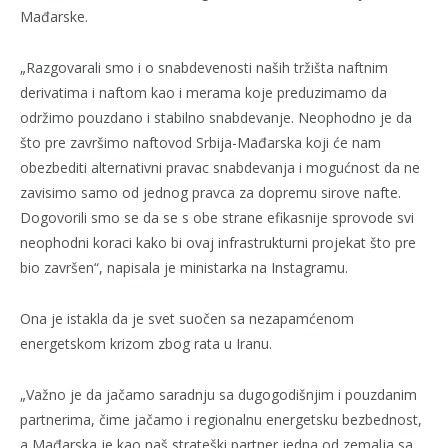
Mađarske.
„Razgovarali smo i o snabdevenosti naših tržišta naftnim
derivatima i naftom kao i merama koje preduzimamo da
održimo pouzdano i stabilno snabdevanje. Neophodno je da
što pre završimo naftovod Srbija-Mađarska koji će nam
obezbediti alternativni pravac snabdevanja i mogućnost da ne
zavisimo samo od jednog pravca za dopremu sirove nafte.
Dogovorili smo se da se s obe strane efikasnije sprovode svi
neophodni koraci kako bi ovaj infrastrukturni projekat što pre
bio završen“, napisala je ministarka na Instagramu.
Ona je istakla da je svet suočen sa nezapamćenom
energetskom krizom zbog rata u Iranu.
„Važno je da jačamo saradnju sa dugogodišnjim i pouzdanim
partnerima, čime jačamo i regionalnu energetsku bezbednost,
a Mađarska je kao naš strateški partner jedna od zemalja sa