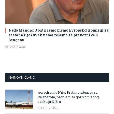
Neđo Mandić: Uputili smo pismo Evropskoj komisiji za
sastanak, još uvek nema rešenja za prevoznike u
Šengenu
АВГУСТ 7, 2026
NAJNOVIJI ČLANCI
Aerodrom u Nišu: Pratimo situaciju sa
Rajanerom, problem sa gorivom zbog
sankcija NIS-u
АВГУСТ 7, 2026