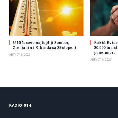
U 10 časova najtopliji Sombor,
Rakić: Evide
Zrenjanin i Kikinda sa 35 stepeni
30.000 turis
penzionere
АВГУСТ 6, 2026
АВГУСТ 6, 2026
RADIO 014