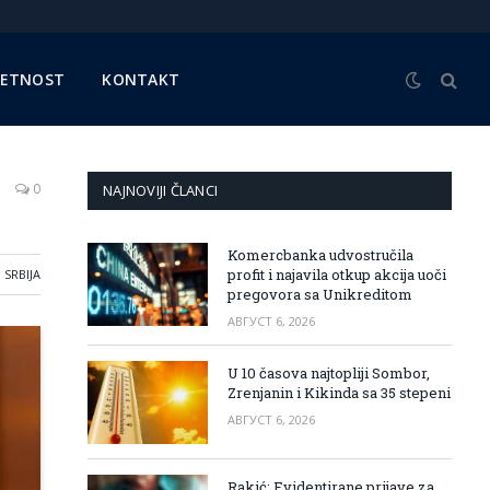
METNOST
KONTAKT
0
NAJNOVIJI ČLANCI
Komercbanka udvostručila
profit i najavila otkup akcija uoči
SRBIJA
pregovora sa Unikreditom
АВГУСТ 6, 2026
U 10 časova najtopliji Sombor,
Zrenjanin i Kikinda sa 35 stepeni
АВГУСТ 6, 2026
Rakić: Evidentirane prijave za