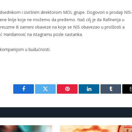
dsednikom i izvršnim direktorom MOL grupe. Dogovori o prodaji NIS
ene linije koje ne možemo da pređemo. Naš cilj je da Rafinerija u
preuzme ili zameni obaveze na koje se NIS obavezao u prošlosti a
ović Handanović na istagramu posle sastanka.
a kompanijom u budućnosti.
Facebook
Twitter
Pinterest
LinkedIn
Tumblr