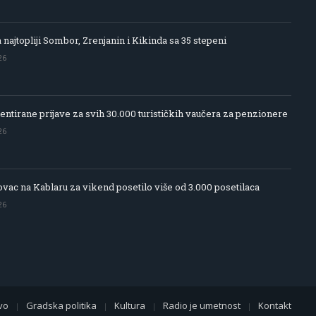
 najtopliji Sombor, Zrenjanin i Kikinda sa 35 stepeni
26
entirane prijave za svih 30.000 turističkih vaučera za penzionere
26
vac na Kablaru za vikend posetilo više od 3.000 posetilaca
26
vo
Gradska politika
Kultura
Radio je umetnost
Kontakt