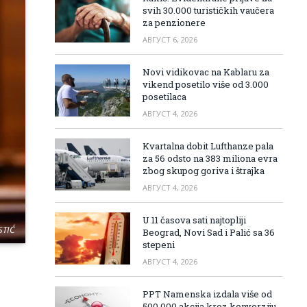
svih 30.000 turističkih vaučera
za penzionere
АВГУСТ 6, 2026
Novi vidikovac na Kablaru za
vikend posetilo više od 3.000
posetilaca
АВГУСТ 4, 2026
Kvartalna dobit Lufthanze pala
za 56 odsto na 383 miliona evra
zbog skupog goriva i štrajka
АВГУСТ 4, 2026
U 11 časova sati najtopliji
STIĆ
Beograd, Novi Sad i Palić sa 36
stepeni
АВГУСТ 4, 2026
PPT Namenska izdala više od
500.000 akcija kroz konverziju