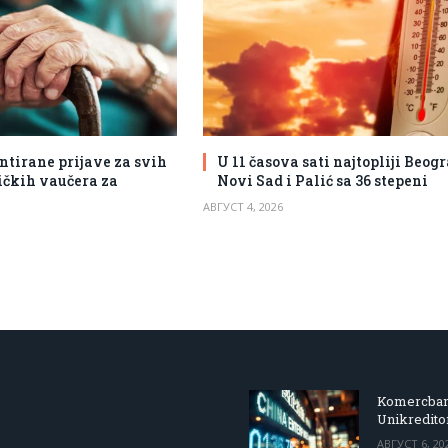
ntirane prijave za svih
U 11 časova sati najtopliji Beogr
tičkih vaučera za
Novi Sad i Palić sa 36 stepeni
АВГУСТ 4, 2026
Komercbanka
Unikredit
АВГУСТ 6, 20