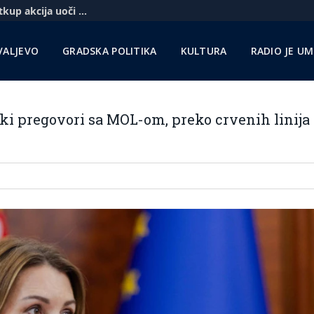
Komercbanka udvostručila profit i najavila otkup akcija uoči pregovora sa Unikreditom
VALJEVO
GRADSKA POLITIKA
KULTURA
RADIO JE U
ki pregovori sa MOL-om, preko crvenih linija