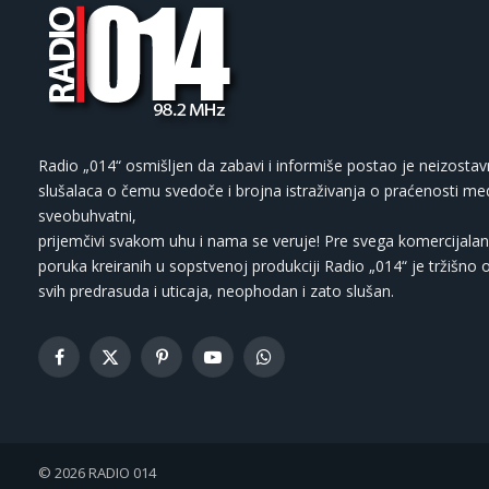
Radio „014“ osmišljen da zabavi i informiše postao je neizostav
slušalaca o čemu svedoče i brojna istraživanja o praćenosti med
sveobuhvatni,
prijemčivi svakom uhu i nama se veruje! Pre svega komercijalan
poruka kreiranih u sopstvenoj produkciji Radio „014“ je tržišno 
svih predrasuda i uticaja, neophodan i zato slušan.
Facebook
X
Pinterest
YouTube
WhatsApp
(Twitter)
© 2026 RADIO 014