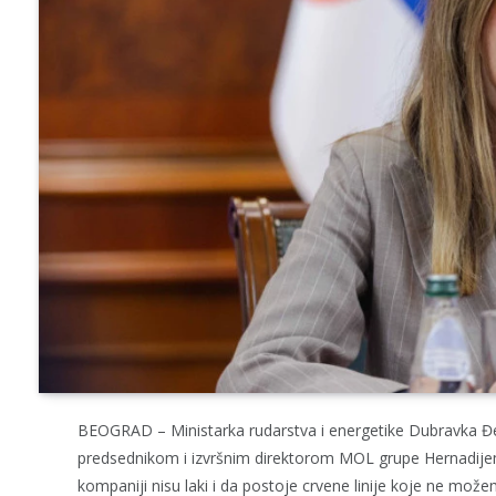
BEOGRAD – Ministarka rudarstva i energetike Dubravka Đe
predsednikom i izvršnim direktorom MOL grupe Hernadije
kompaniji nisu laki i da postoje crvene linije koje ne mo