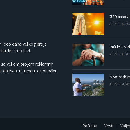
U 10 časova
АВГУСТ 6, 20
ni deo dana velikog broja
Rakić: Evid
ija. Mi smo brzi,
АВГУСТ 6, 20
 sa velikim brojem reklamnih
orjentisan, u trendu, oslobođen
Novi vidiko
АВГУСТ 4, 20
Početna
Vesti
Valje