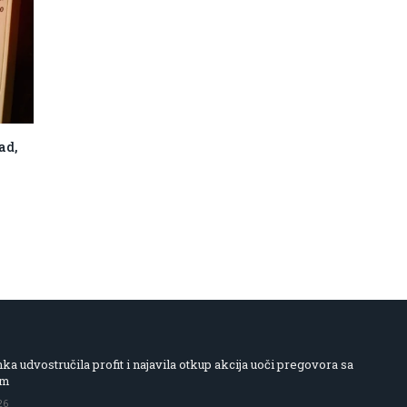
ad,
 udvostručila profit i najavila otkup akcija uoči pregovora sa
om
26