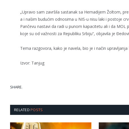
„Upravo sam završila sastanak sa Hernadijem Žoltom, pre
a i našim budućim odnosima u NIS-u nisu laki i postoje crv
Pančevu nastavi da radi u punom kapacitetu ali i da MOL 
koje su od važnosti za Republiku Srbiju“, objavila je Đed
Tema razgovora, kako je navela, bio je i način upravljanj
Izvor: Tanjug
SHARE.
RELATED
POSTS