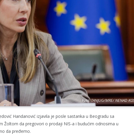
Foto: TANJUG/MRE/ NENAD KO
dović Handanović izjavila je posle sastanka u Beogradu sa
m Žoltom da pregovori o prodaji NIS-a i budućim odnosima u
žemo da pređemo.