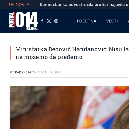
NAJNOVIJE:
POČETNA
VESTI
Facebook
X
Instagram
(Twitter)
Ministarka Đedović Handanović: Nisu la
ne možemo da pređemo
BY
RADIO 014
ON
АПРИЛ 19, 2026