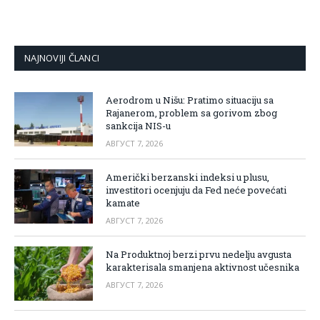
NAJNOVIJI ČLANCI
Aerodrom u Nišu: Pratimo situaciju sa
Rajanerom, problem sa gorivom zbog
sankcija NIS-u
АВГУСТ 7, 2026
Američki berzanski indeksi u plusu,
investitori ocenjuju da Fed neće povećati
kamate
АВГУСТ 7, 2026
Na Produktnoj berzi prvu nedelju avgusta
karakterisala smanjena aktivnost učesnika
АВГУСТ 7, 2026