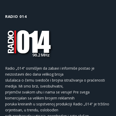
RADIO 014
Radio „014“ osmišljen da zabavi i informiše postao je
neizostavni deo dana velikog broja
slušalaca o čemu svedoče i brojna istraživanja o praćenosti
medija. Mi smo brzi, sveobuhvatni,
prijemčivi svakom uhu i nama se veruje! Pre svega
komercijalan sa velikim brojem reklamnih
poruka kreiranih u sopstvenoj produkciji Radio „014“ je tržišno
orjentisan, u trendu, oslobođen
svih predrasuda i uticaja, neophodan i zato slušan.