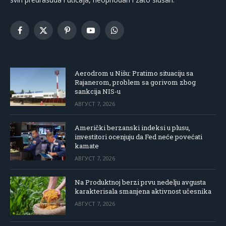
Facebook
X
Pinterest
YouTube
WhatsApp
(Twitter)
Aerodrom u Nišu: Pratimo situaciju sa
Rajanerom, problem sa gorivom zbog
sankcija NIS-u
АВГУСТ 7, 2026
Američki berzanski indeksi u plusu,
investitori ocenjuju da Fed neće povećati
kamate
АВГУСТ 7, 2026
Na Produktnoj berzi prvu nedelju avgusta
karakterisala smanjena aktivnost učesnika
АВГУСТ 7, 2026