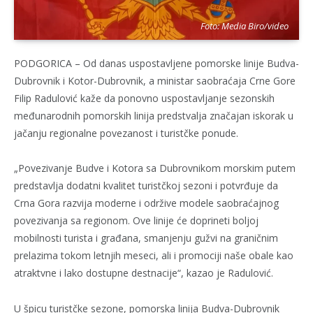
Foto: Media Biro/video
PODGORICA – Od danas uspostavljene pomorske linije Budva-
Dubrovnik i Kotor-Dubrovnik, a ministar saobraćaja Crne Gore
Filip Radulović kaže da ponovno uspostavljanje sezonskih
međunarodnih pomorskih linija predstvalja značajan iskorak u
jačanju regionalne povezanost i turistčke ponude.
„Povezivanje Budve i Kotora sa Dubrovnikom morskim putem
predstavlja dodatni kvalitet turistčkoj sezoni i potvrđuje da
Crna Gora razvija moderne i održive modele saobraćajnog
povezivanja sa regionom. Ove linije će doprineti boljoj
mobilnosti turista i građana, smanjenju gužvi na graničnim
prelazima tokom letnjih meseci, ali i promociji naše obale kao
atraktvne i lako dostupne destnacije“, kazao je Radulović.
U špicu turistčke sezone, pomorska linija Budva-Dubrovnik