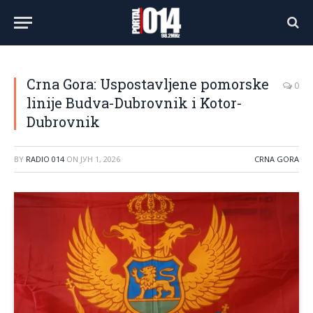
Crna Gora: Uspostavljene pomorske
0
linije Budva-Dubrovnik i Kotor-
Dubrovnik
BY
RADIO 014
ON
ЈУН 1, 2026
CRNA GORA