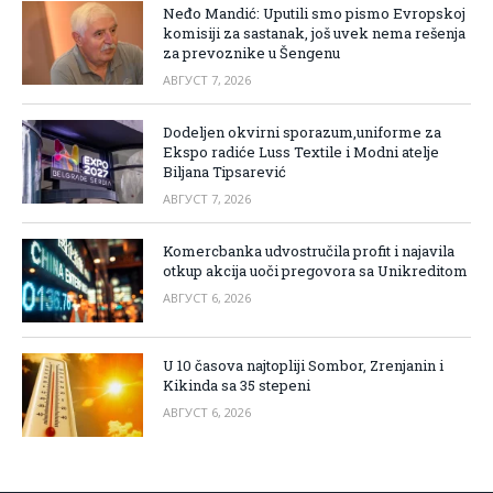
Neđo Mandić: Uputili smo pismo Evropskoj
komisiji za sastanak, još uvek nema rešenja
za prevoznike u Šengenu
АВГУСТ 7, 2026
Dodeljen okvirni sporazum,uniforme za
Ekspo radiće Luss Textile i Modni atelje
Biljana Tipsarević
АВГУСТ 7, 2026
Komercbanka udvostručila profit i najavila
otkup akcija uoči pregovora sa Unikreditom
АВГУСТ 6, 2026
U 10 časova najtopliji Sombor, Zrenjanin i
Kikinda sa 35 stepeni
АВГУСТ 6, 2026