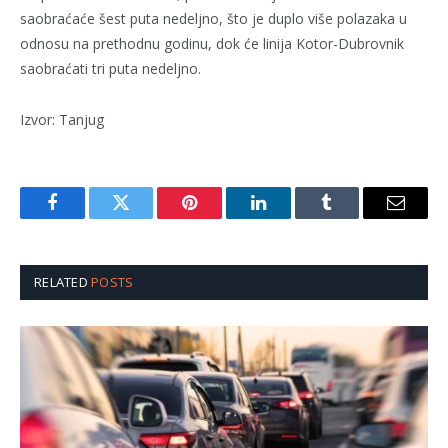
saobraćaće šest puta nedeljno, što je duplo više polazaka u
odnosu na prethodnu godinu, dok će linija Kotor-Dubrovnik
saobraćati tri puta nedeljno.
Izvor: Tanjug
Facebook
Twitter
Pinterest
LinkedIn
Tumblr
Email
RELATED
POSTS