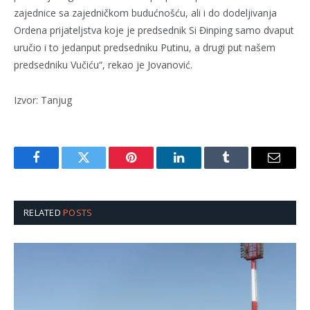
zajednice sa zajedničkom budućnošću, ali i do dodeljivanja
Ordena prijateljstva koje je predsednik Si Đinping samo dvaput
uručio i to jedanput predsedniku Putinu, a drugi put našem
predsedniku Vučiću“, rekao je Jovanović.
Izvor: Tanjug
Facebook
Twitter
Pinterest
LinkedIn
Tumblr
Email
RELATED
POSTS