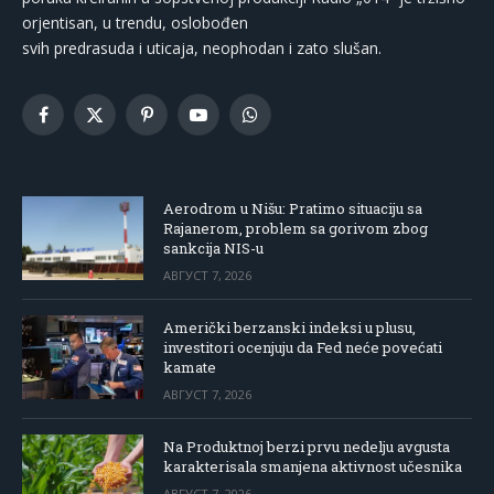
orjentisan, u trendu, oslobođen
svih predrasuda i uticaja, neophodan i zato slušan.
Facebook
X
Pinterest
YouTube
WhatsApp
(Twitter)
Aerodrom u Nišu: Pratimo situaciju sa
Rajanerom, problem sa gorivom zbog
sankcija NIS-u
АВГУСТ 7, 2026
Američki berzanski indeksi u plusu,
investitori ocenjuju da Fed neće povećati
kamate
АВГУСТ 7, 2026
Na Produktnoj berzi prvu nedelju avgusta
karakterisala smanjena aktivnost učesnika
АВГУСТ 7, 2026