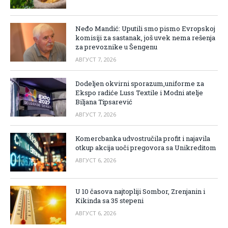
Neđo Mandić: Uputili smo pismo Evropskoj
komisiji za sastanak, još uvek nema rešenja
za prevoznike u Šengenu
АВГУСТ 7, 2026
Dodeljen okvirni sporazum,uniforme za
Ekspo radiće Luss Textile i Modni atelje
Biljana Tipsarević
АВГУСТ 7, 2026
Komercbanka udvostručila profit i najavila
otkup akcija uoči pregovora sa Unikreditom
АВГУСТ 6, 2026
U 10 časova najtopliji Sombor, Zrenjanin i
Kikinda sa 35 stepeni
АВГУСТ 6, 2026