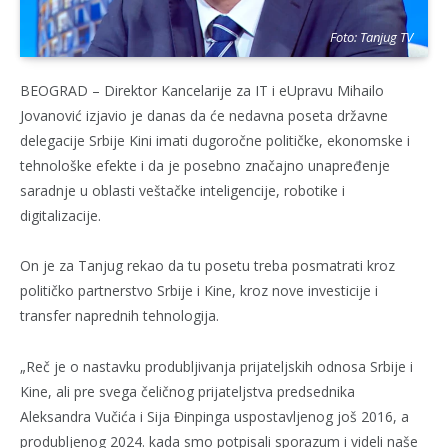
Foto: Tanjug TV
BEOGRAD – Direktor Kancelarije za IT i eUpravu Mihailo
Jovanović izjavio je danas da će nedavna poseta državne
delegacije Srbije Kini imati dugoročne političke, ekonomske i
tehnološke efekte i da je posebno značajno unapređenje
saradnje u oblasti veštačke inteligencije, robotike i
digitalizacije.
On je za Tanjug rekao da tu posetu treba posmatrati kroz
političko partnerstvo Srbije i Kine, kroz nove investicije i
transfer naprednih tehnologija.
„Reč je o nastavku produbljivanja prijateljskih odnosa Srbije i
Kine, ali pre svega čeličnog prijateljstva predsednika
Aleksandra Vučića i Sija Đinpinga uspostavljenog još 2016, a
produbljenog 2024. kada smo potpisali sporazum i videli naše