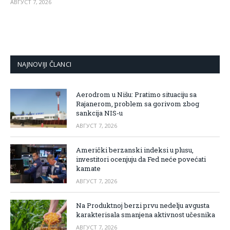
АВГУСТ 7, 2026
NAJNOVIJI ČLANCI
Aerodrom u Nišu: Pratimo situaciju sa
Rajanerom, problem sa gorivom zbog
sankcija NIS-u
АВГУСТ 7, 2026
Američki berzanski indeksi u plusu,
investitori ocenjuju da Fed neće povećati
kamate
АВГУСТ 7, 2026
Na Produktnoj berzi prvu nedelju avgusta
karakterisala smanjena aktivnost učesnika
АВГУСТ 7, 2026