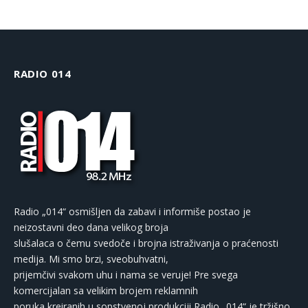
RADIO 014
Radio „014“ osmišljen da zabavi i informiše postao je
neizostavni deo dana velikog broja
slušalaca o čemu svedoče i brojna istraživanja o praćenosti
medija. Mi smo brzi, sveobuhvatni,
prijemčivi svakom uhu i nama se veruje! Pre svega
komercijalan sa velikim brojem reklamnih
poruka kreiranih u sopstvenoj produkciji Radio „014“ je tržišno