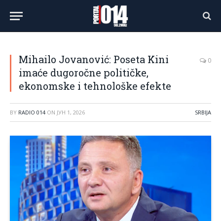
Mihailo Jovanović: Poseta Kini
0
imaće dugoročne političke,
ekonomske i tehnološke efekte
BY
RADIO 014
ON
ЈУН 1, 2026
SRBIJA