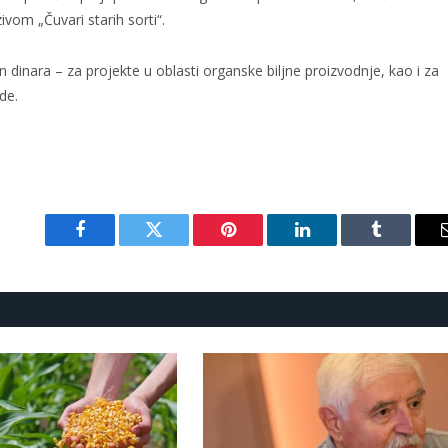
vom „Čuvari starih sorti“.
inara – za projekte u oblasti organske biljne proizvodnje, kao i za
de.
Facebook
Twitter
Pinterest
LinkedIn
Tumblr