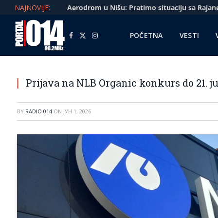
NAJNOVIJE:
POČETNA
VESTI
Facebook
X
Instagram
(Twitter)
Prijava na NLB Organic konkurs do 21. j
BY
RADIO 014
ON
ЈУН 1, 2026