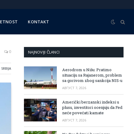
METNOST
KONTAKT
0
NAJNOVIJI ČLANCI
SRBIJA
Aerodrom u Nišu: Pratimo
situaciju sa Rajanerom, problem
sa gorivom zbog sankcija NIS-u
АВГУСТ 7, 2026
Američki berzanski indeksi u
plusu, investitori ocenjuju da Fed
neće povećati kamate
АВГУСТ 7, 2026