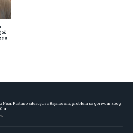
o
još
ke u
 Nišu: Pratimo situaciju sa Rajanerom, problem sa gorivom zbog
IS-u
26