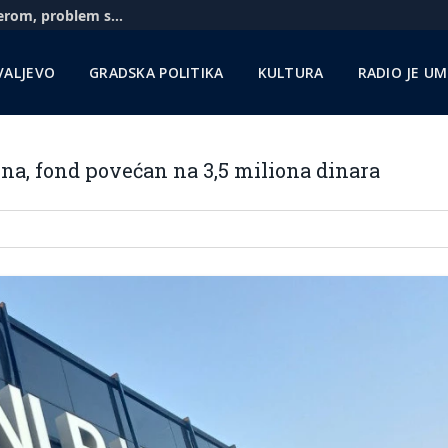
Aerodrom u Nišu: Pratimo situaciju sa Rajanerom, problem sa gorivom zbog sankcija NIS-u
VALJEVO
GRADSKA POLITIKA
KULTURA
RADIO JE U
una, fond povećan na 3,5 miliona dinara