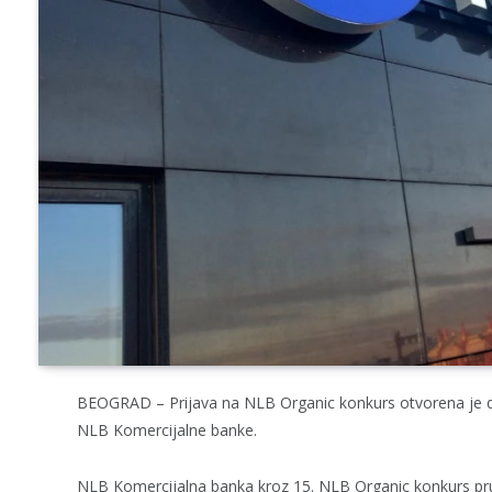
BEOGRAD – Prijava na NLB Organic konkurs otvorena je do 
NLB Komercijalne banke.
NLB Komercijalna banka kroz 15. NLB Organic konkurs pru