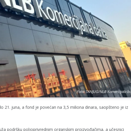
Foto: TANJUG/NLB Komercijala b
21. juna, a fond je povećan na 3,5 miliona dinara, saopšteno je iz
ža podršku poljoprivrednim organskim proizvođačima, a učesnici