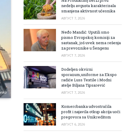
Na Produktnoj berzi prvu
nedelju avgusta karakterisala
smanjena aktivnost učesnika
АВГУСТ 7, 2026
Neđo Mandić: Uputili smo
pismo Evropskoj komisiji za
sastanak, još uvek nema rešenja
za prevoznike u Šengenu
АВГУСТ 7, 2026
Dodeljen okvirni
sporazum,uniforme za Ekspo
radiće Luss Textile i Modni
atelje Biljana Tipsarević
anka
АВГУСТ 7, 2026
Komercbanka udvostručila
profit i najavila otkup akcija uoči
pregovora sa Unikreditom
АВГУСТ 6, 2026