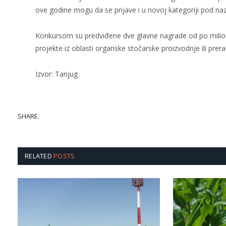
ove godine mogu da se prijave i u novoj kategoriji pod nazi
Konkursom su predviđene dve glavne nagrade od po milion d
projekte iz oblasti organske stočarske proizvodnje ili prera
Izvor: Tanjug
SHARE.
RELATED
POSTS