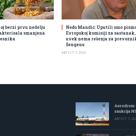
j berzi prvu nedelju
Neđo Mandić: Uputili smo pism
akterisala smanjena
Evropskoj komisiji za sastanak, 
česnika
uvek nema rešenja za prevozni
Šengenu
АВГУСТ 7, 2026
Aerodrom u
sankcija N
АВГУСТ 7, 20