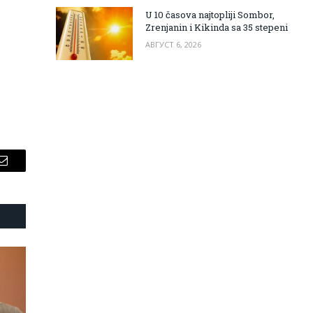
U 10 časova najtopliji Sombor,
Zrenjanin i Kikinda sa 35 stepeni
АВГУСТ 6, 2026
Email