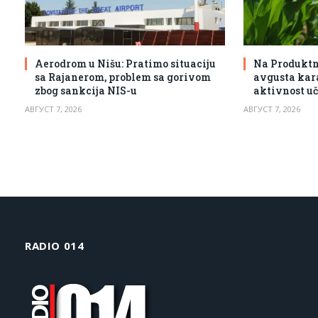
Aerodrom u Nišu: Pratimo situaciju
Na Produktno
sa Rajanerom, problem sa gorivom
avgusta kar
zbog sankcija NIS-u
aktivnost u
АВГУСТ 7, 2026
АВГУСТ 7, 2026
RADIO 014