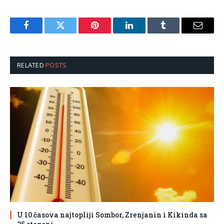
Facebook
Twitter
Pinterest
LinkedIn
Tumblr
Email
RELATED
POSTS
U 10 časova najtopliji Sombor, Zrenjanin i Kikinda sa