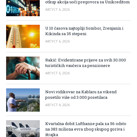
otkup akcija uoči pregovora sa Unikreditom
АВГУСТ 6, 2026
U 10 časova najtopliji Sombor, Zrenjanin i
Kikinda sa 35 stepeni
АВГУСТ 6, 2026
Rakić: Evidentirane prijave za svih 30.000
turističkih vaučera za penzionere
АВГУСТ 6, 2026
Novi vidikovac na Kablaru za vikend
posetilo više od 3.000 posetilaca
АВГУСТ 4, 2026
Kvartalna dobit Lufthanze pala za 56 odsto
na 383 miliona evra zbog skupog goriva i
štrajka