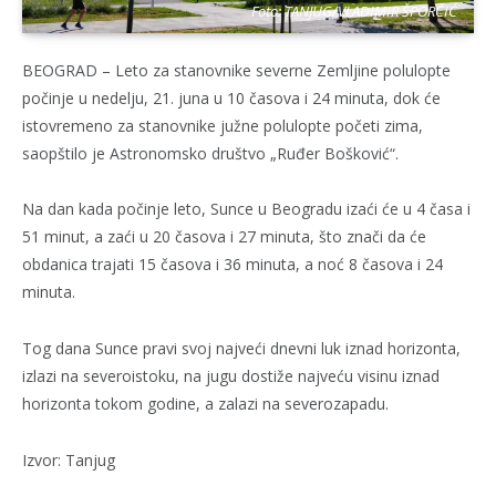
Foto: TANJUG/VLADIMIR ŠPORČIĆ
BEOGRAD – Leto za stanovnike severne Zemljine polulopte
počinje u nedelju, 21. juna u 10 časova i 24 minuta, dok će
istovremeno za stanovnike južne polulopte početi zima,
saopštilo je Astronomsko društvo „Ruđer Bošković“.
Na dan kada počinje leto, Sunce u Beogradu izaći će u 4 časa i
51 minut, a zaći u 20 časova i 27 minuta, što znači da će
obdanica trajati 15 časova i 36 minuta, a noć 8 časova i 24
minuta.
Tog dana Sunce pravi svoj najveći dnevni luk iznad horizonta,
izlazi na severoistoku, na jugu dostiže najveću visinu iznad
horizonta tokom godine, a zalazi na severozapadu.
Izvor: Tanjug