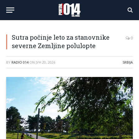
Sutra počinje leto za stanovnike
0
severne Zemljine polulopte
BY
RADIO 014
ON
ЈУН 20, 2026
SRBIJA