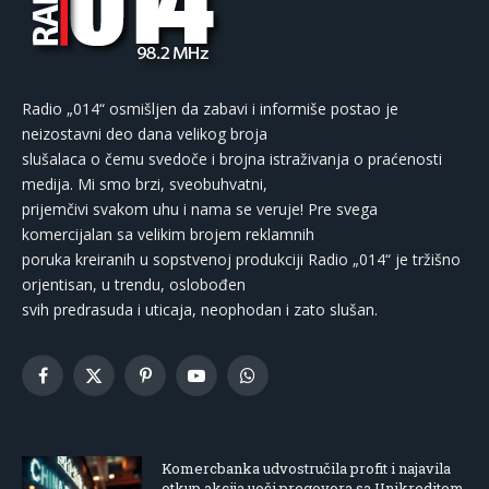
Radio „014“ osmišljen da zabavi i informiše postao je
neizostavni deo dana velikog broja
slušalaca o čemu svedoče i brojna istraživanja o praćenosti
medija. Mi smo brzi, sveobuhvatni,
prijemčivi svakom uhu i nama se veruje! Pre svega
komercijalan sa velikim brojem reklamnih
poruka kreiranih u sopstvenoj produkciji Radio „014“ je tržišno
orjentisan, u trendu, oslobođen
svih predrasuda i uticaja, neophodan i zato slušan.
Facebook
X
Pinterest
YouTube
WhatsApp
(Twitter)
Komercbanka udvostručila profit i najavila
otkup akcija uoči pregovora sa Unikreditom