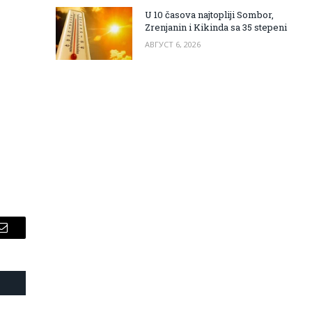
U 10 časova najtopliji Sombor,
Zrenjanin i Kikinda sa 35 stepeni
АВГУСТ 6, 2026
e
Email