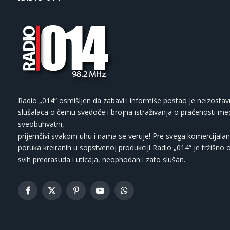
Radio „014“ osmišljen da zabavi i informiše postao je neizostav
slušalaca o čemu svedoče i brojna istraživanja o praćenosti med
sveobuhvatni,
prijemčivi svakom uhu i nama se veruje! Pre svega komercijalan
poruka kreiranih u sopstvenoj produkciji Radio „014“ je tržišno 
svih predrasuda i uticaja, neophodan i zato slušan.
Facebook
X
Pinterest
YouTube
WhatsApp
(Twitter)