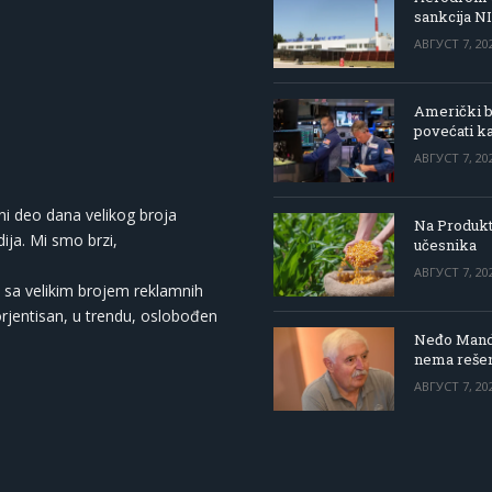
sankcija N
АВГУСТ 7, 20
Američki be
povećati k
АВГУСТ 7, 20
ni deo dana velikog broja
Na Produkt
ija. Mi smo brzi,
učesnika
АВГУСТ 7, 20
 sa velikim brojem reklamnih
orjentisan, u trendu, oslobođen
Neđo Mandi
nema rešen
АВГУСТ 7, 20