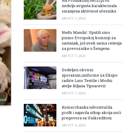
Na Produktnoj berzi prvu
nedelju avgusta karakterisala
smanjena aktivnost učesnika
АВГУСТ 7, 2026
Neđo Mandić: Uputili smo
pismo Evropskoj komisiji za
sastanak, još uvek nema rešenja
za prevoznike u Šengenu
АВГУСТ 7, 2026
Dodeljen okvirni
sporazum,uniforme za Ekspo
radiće Luss Textile i Modni
atelje Biljana Tipsarević
АВГУСТ 7, 2026
ović
Komercbanka udvostručila
profit i najavila otkup akcija uoči
pregovora sa Unikreditom
АВГУСТ 6, 2026