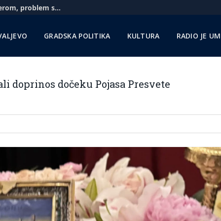
Aerodrom u Nišu: Pratimo situaciju sa Rajanerom, problem sa gorivom zbog sankcija NIS-u
VALJEVO
GRADSKA POLITIKA
KULTURA
RADIO JE U
ali doprinos dočeku Pojasa Presvete