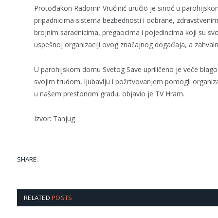
Protođakon Radomir Vrućinić uručio je sinoć u parohijsko
pripadnicima sistema bezbednosti i odbrane, zdravstveni
brojnim saradnicima, pregaocima i pojedincima koji su sv
uspešnoj organizaciji ovog značajnog događaja, a zahvaln
U parohijskom domu Svetog Save upriličeno je veče blagod
svojim trudom, ljubavlju i požrtvovanjem pomogli organiz
u našem prestonom gradu, objavio je TV Hram.
Izvor: Tanjug
SHARE.
RELATED
POSTS