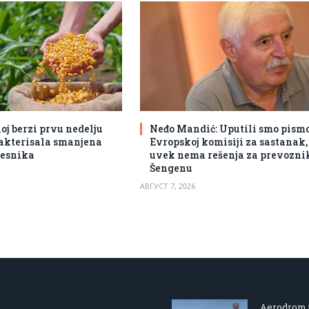
j berzi prvu nedelju
Neđo Mandić: Uputili smo pism
akterisala smanjena
Evropskoj komisiji za sastanak, 
česnika
uvek nema rešenja za prevozni
Šengenu
АВГУСТ 7, 2026
Aerodrom u