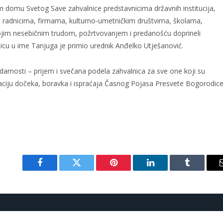
m domu Svetog Save zahvalnice predstavnicima državnih institucija,
m radnicima, firmama, kulturno-umetničkim društvima, školama,
ojim nesebičnim trudom, požrtvovanjem i predanošću doprineli
icu u ime Tanjuga je primio urednik Anđelko Utješanović.
arnosti – prijem i svečana podela zahvalnica za sve one koji su
aciju dočeka, boravka i ispraćaja Časnog Pojasa Presvete Bogorodic
Facebook
Twitter
Pinterest
LinkedIn
Tumblr