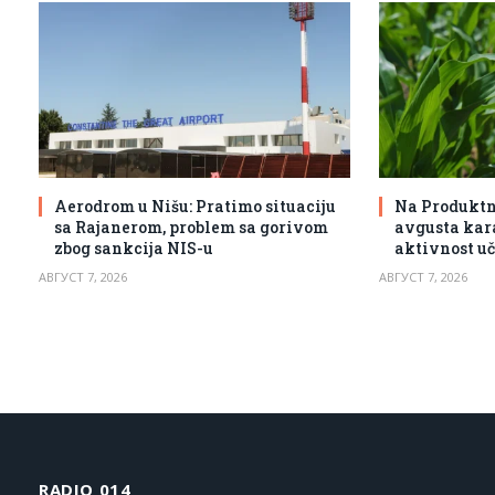
Aerodrom u Nišu: Pratimo situaciju
Na Produktno
sa Rajanerom, problem sa gorivom
avgusta kar
zbog sankcija NIS-u
aktivnost u
АВГУСТ 7, 2026
АВГУСТ 7, 2026
RADIO 014