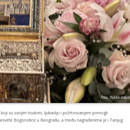
Foto: Duško Vukajl
oji su svojim trudom, ljubavlju i požrtvovanjem pomogli
Presvete Bogorodice u Beogradu, a među nagrađenima je i Tanjug.