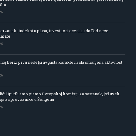
IS-u
26
rzanski indeksi u plusu, investitori ocenjuju da Fed neće
amate
26
noj berzi prvu nedelju avgusta karakterisala smanjena aktivnost
26
ć: Uputili smo pismo Evropskoj komisiji za sastanak, još uvek
ja za prevoznike u Šengenu
26