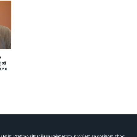
o
još
ke u
 Nišu: Pratimo situaciju sa Rajanerom, problem sa gorivom zbog