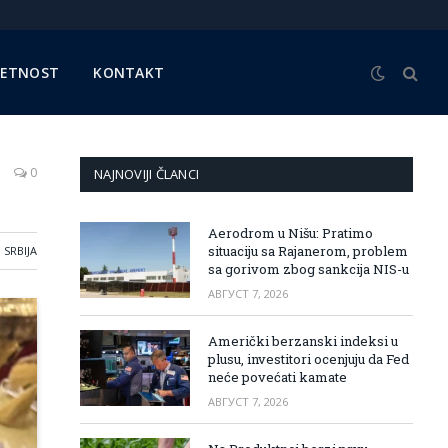
METNOST
KONTAKT
0
NAJNOVIJI ČLANCI
Aerodrom u Nišu: Pratimo
situaciju sa Rajanerom, problem
SRBIJA
sa gorivom zbog sankcija NIS-u
АВГУСТ 7, 2026
Američki berzanski indeksi u
plusu, investitori ocenjuju da Fed
neće povećati kamate
АВГУСТ 7, 2026