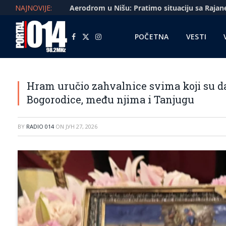
NAJNOVIJE:
POČETNA
VESTI
Facebook
X
Instagram
(Twitter)
Hram uručio zahvalnice svima koji su d
Bogorodice, među njima i Tanjugu
BY
RADIO 014
ON
ЈУН 27, 2026