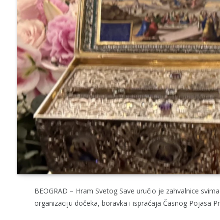
BEOGRAD – Hram Svetog Save uručio je zahvalnice svima k
organizaciju dočeka, boravka i ispraćaja Časnog Pojasa 